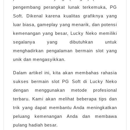
dengan
pengembang perangkat lunak terkemuka, PG
Pendek
Soft. Dikenal karena kualitas grafiknya yang
Profesi
luar biasa, gameplay yang menarik, dan potensi
kemenangan yang besar, Lucky Neko memiliki
segalanya yang dibutuhkan untuk
menghadirkan pengalaman bermain slot yang
unik dan mengasyikkan.
Dalam artikel ini, kita akan membahas rahasia
sukses bermain slot PG Soft di Lucky Neko
dengan menggunakan metode profesional
terbaru. Kami akan melihat beberapa tips dan
trik yang dapat membantu Anda meningkatkan
peluang kemenangan Anda dan membawa
pulang hadiah besar.