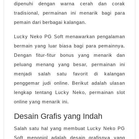
Soft
dipenuhi dengan warna cerah dan corak
tradisional, permainan ini menarik bagi para
pemain dari berbagai kalangan.
Lucky Neko PG Soft menawarkan pengalaman
bermain yang luar biasa bagi para pemainnya.
Dengan fitur-fitur bonus yang menarik dan
peluang menang yang besar, permainan ini
menjadi salah satu favorit di kalangan
penggemar judi online. Berikut adalah ulasan
lengkap tentang Lucky Neko, permainan slot
online yang menarik ini.
Desain Grafis yang Indah
Salah satu hal yang membuat Lucky Neko PG
Soft menonjol adalah desain grafisnya yang