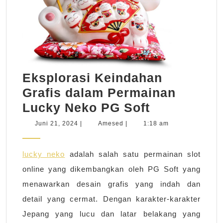
Eksplorasi Keindahan
Grafis dalam Permainan
Eksplorasi
Lucky Neko PG Soft
Keindahan
Juni
Amesed
Juni 21, 2024
|
Amesed
|
1:18 am
21,
Grafis
2024
dalam
lucky neko
adalah salah satu permainan slot
Permainan
online yang dikembangkan oleh PG Soft yang
Lucky
menawarkan desain grafis yang indah dan
Neko
detail yang cermat. Dengan karakter-karakter
PG
Jepang yang lucu dan latar belakang yang