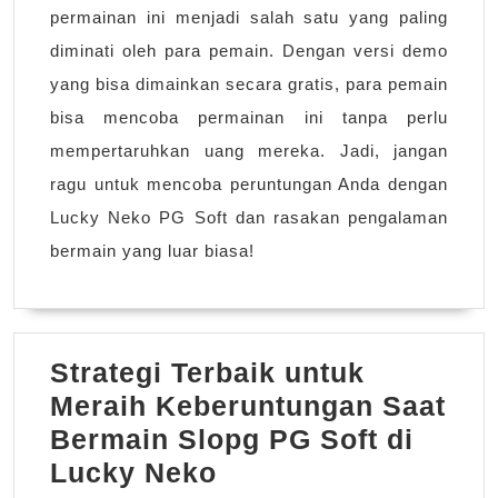
permainan ini menjadi salah satu yang paling
diminati oleh para pemain. Dengan versi demo
yang bisa dimainkan secara gratis, para pemain
bisa mencoba permainan ini tanpa perlu
mempertaruhkan uang mereka. Jadi, jangan
ragu untuk mencoba peruntungan Anda dengan
Lucky Neko PG Soft dan rasakan pengalaman
bermain yang luar biasa!
Strategi Terbaik untuk
Meraih Keberuntungan Saat
Bermain Slopg PG Soft di
Strategi
Lucky Neko