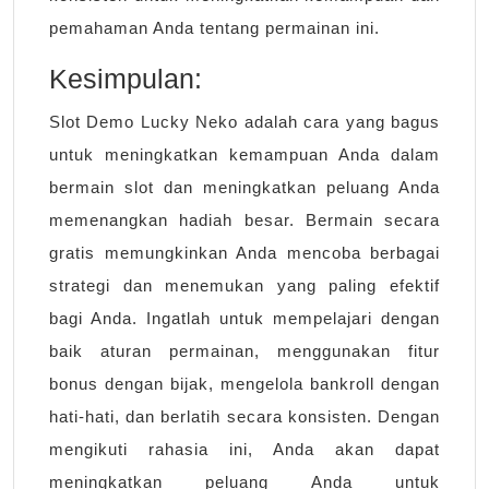
pemahaman Anda tentang permainan ini.
Kesimpulan:
Slot Demo Lucky Neko adalah cara yang bagus
untuk meningkatkan kemampuan Anda dalam
bermain slot dan meningkatkan peluang Anda
memenangkan hadiah besar. Bermain secara
gratis memungkinkan Anda mencoba berbagai
strategi dan menemukan yang paling efektif
bagi Anda. Ingatlah untuk mempelajari dengan
baik aturan permainan, menggunakan fitur
bonus dengan bijak, mengelola bankroll dengan
hati-hati, dan berlatih secara konsisten. Dengan
mengikuti rahasia ini, Anda akan dapat
meningkatkan peluang Anda untuk