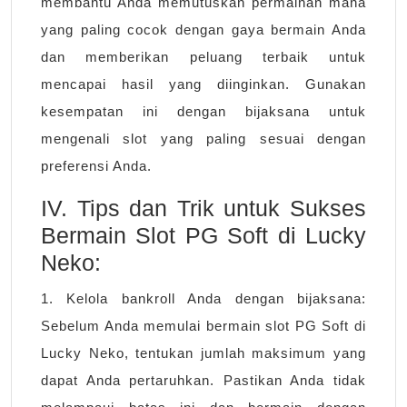
membantu Anda memutuskan permainan mana
yang paling cocok dengan gaya bermain Anda
dan memberikan peluang terbaik untuk
mencapai hasil yang diinginkan. Gunakan
kesempatan ini dengan bijaksana untuk
mengenali slot yang paling sesuai dengan
preferensi Anda.
IV. Tips dan Trik untuk Sukses
Bermain Slot PG Soft di Lucky
Neko:
1. Kelola bankroll Anda dengan bijaksana:
Sebelum Anda memulai bermain slot PG Soft di
Lucky Neko, tentukan jumlah maksimum yang
dapat Anda pertaruhkan. Pastikan Anda tidak