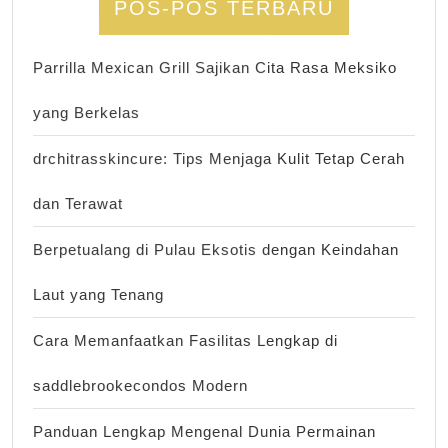
POS-POS TERBARU
Parrilla Mexican Grill Sajikan Cita Rasa Meksiko
yang Berkelas
drchitrasskincure: Tips Menjaga Kulit Tetap Cerah
dan Terawat
Berpetualang di Pulau Eksotis dengan Keindahan
Laut yang Tenang
Cara Memanfaatkan Fasilitas Lengkap di
saddlebrookecondos Modern
Panduan Lengkap Mengenal Dunia Permainan