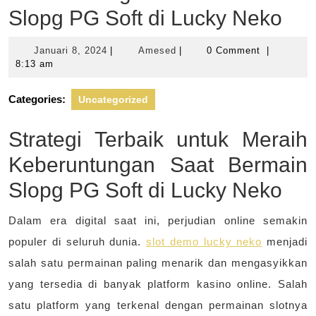
Slopg PG Soft di Lucky Neko
Januari
Amesed
Januari 8, 2024
|
Amesed
|
0 Comment
|
8,
8:13 am
2024
Categories:
Uncategorized
Strategi Terbaik untuk Meraih
Keberuntungan Saat Bermain
Slopg PG Soft di Lucky Neko
Dalam era digital saat ini, perjudian online semakin
populer di seluruh dunia.
slot demo lucky neko
menjadi
salah satu permainan paling menarik dan mengasyikkan
yang tersedia di banyak platform kasino online. Salah
satu platform yang terkenal dengan permainan slotnya