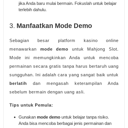
jika Anda baru mulai bermain. Fokuslah untuk belajar
terlebih dahulu.
3.
Manfaatkan Mode Demo
Sebagian besar platform kasino online
menawarkan
mode demo
untuk Mahjong Slot.
Mode ini memungkinkan Anda untuk mencoba
permainan secara gratis tanpa harus bertaruh uang
sungguhan. Ini adalah cara yang sangat baik untuk
berlatih
dan mengasah keterampilan Anda
sebelum bermain dengan uang asli.
Tips untuk Pemula:
Gunakan
mode demo
untuk belajar tanpa risiko.
Anda bisa mencoba berbagai jenis permainan dan