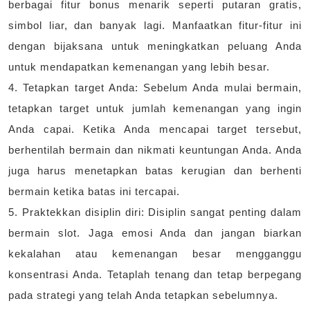
berbagai fitur bonus menarik seperti putaran gratis,
simbol liar, dan banyak lagi. Manfaatkan fitur-fitur ini
dengan bijaksana untuk meningkatkan peluang Anda
untuk mendapatkan kemenangan yang lebih besar.
4. Tetapkan target Anda: Sebelum Anda mulai bermain,
tetapkan target untuk jumlah kemenangan yang ingin
Anda capai. Ketika Anda mencapai target tersebut,
berhentilah bermain dan nikmati keuntungan Anda. Anda
juga harus menetapkan batas kerugian dan berhenti
bermain ketika batas ini tercapai.
5. Praktekkan disiplin diri: Disiplin sangat penting dalam
bermain slot. Jaga emosi Anda dan jangan biarkan
kekalahan atau kemenangan besar mengganggu
konsentrasi Anda. Tetaplah tenang dan tetap berpegang
pada strategi yang telah Anda tetapkan sebelumnya.