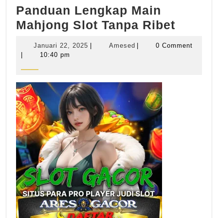
Panduan Lengkap Main
Pandu
Mahjong Slot Tanpa Ribet
Lengk
Januari
Amesed
Januari 22, 2025
|
Amesed
|
0 Comment
Main
22,
|
10:40 pm
2025
Mahjo
Slot
Tanpa
Ribet