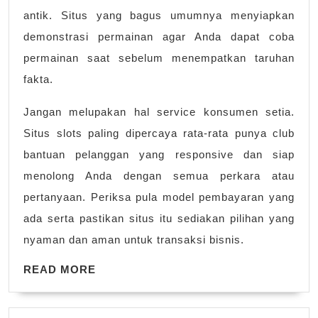
antik. Situs yang bagus umumnya menyiapkan
demonstrasi permainan agar Anda dapat coba
permainan saat sebelum menempatkan taruhan
fakta.
Jangan melupakan hal service konsumen setia.
Situs slots paling dipercaya rata-rata punya club
bantuan pelanggan yang responsive dan siap
menolong Anda dengan semua perkara atau
pertanyaan. Periksa pula model pembayaran yang
ada serta pastikan situs itu sediakan pilihan yang
nyaman dan aman untuk transaksi bisnis.
READ
READ MORE
MORE