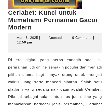
Ceriabet: Kunci untuk
Memahami Permainan Gacor
Ceriabet:
Modern
Kunci
April
Amesed
April 8, 2025
|
Amesed
|
0 Comment
|
untuk
8,
12:59 pm
2025
Memahami
Permainan
Di era digital yang serba canggih saat ini,
Gacor
permainan judi online semakin populer dan menjadi
Modern
pilihan utama bagi banyak orang untuk mengisi
waktu luang serta mencari hiburan. Salah satu
platform yang sedang naik daun adalah Ceriabet.
Dikenal sebagai salah satu situs judi online yang
menawarkan berbagai jenis permainan, Ceriabet