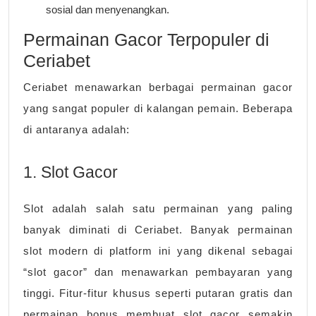
sosial dan menyenangkan.
Permainan Gacor Terpopuler di
Ceriabet
Ceriabet menawarkan berbagai permainan gacor
yang sangat populer di kalangan pemain. Beberapa
di antaranya adalah:
1. Slot Gacor
Slot adalah salah satu permainan yang paling
banyak diminati di Ceriabet. Banyak permainan
slot modern di platform ini yang dikenal sebagai
“slot gacor” dan menawarkan pembayaran yang
tinggi. Fitur-fitur khusus seperti putaran gratis dan
permainan bonus membuat slot gacor semakin