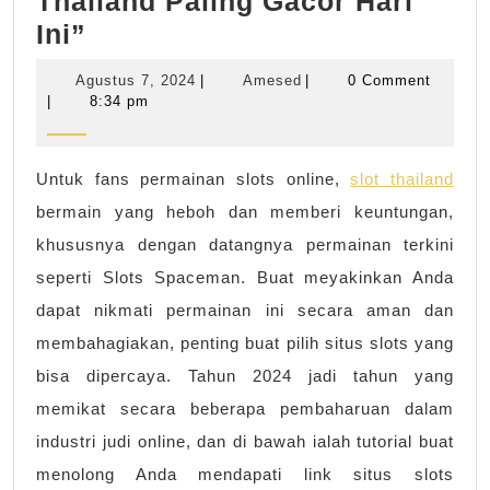
Thailand Paling Gacor Hari
“Update
Ini”
Terbaru:
Agustus
Amesed
Agustus 7, 2024
|
Amesed
|
0 Comment
Slot
7,
|
8:34 pm
2024
Server
Thailand
Untuk fans permainan slots online,
slot thailand
Paling
bermain yang heboh dan memberi keuntungan,
Gacor
khususnya dengan datangnya permainan terkini
Hari
seperti Slots Spaceman. Buat meyakinkan Anda
Ini”
dapat nikmati permainan ini secara aman dan
membahagiakan, penting buat pilih situs slots yang
bisa dipercaya. Tahun 2024 jadi tahun yang
memikat secara beberapa pembaharuan dalam
industri judi online, dan di bawah ialah tutorial buat
menolong Anda mendapati link situs slots