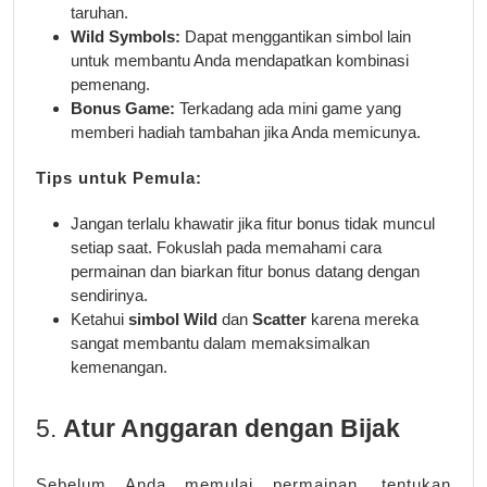
taruhan.
Wild Symbols:
Dapat menggantikan simbol lain
untuk membantu Anda mendapatkan kombinasi
pemenang.
Bonus Game:
Terkadang ada mini game yang
memberi hadiah tambahan jika Anda memicunya.
Tips untuk Pemula:
Jangan terlalu khawatir jika fitur bonus tidak muncul
setiap saat. Fokuslah pada memahami cara
permainan dan biarkan fitur bonus datang dengan
sendirinya.
Ketahui
simbol Wild
dan
Scatter
karena mereka
sangat membantu dalam memaksimalkan
kemenangan.
5.
Atur Anggaran dengan Bijak
Sebelum Anda memulai permainan, tentukan