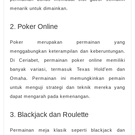
menarik untuk dimainkan.
2. Poker Online
Poker merupakan permainan yang
menggabungkan keterampilan dan keberuntungan.
Di Ceriabet, permainan poker online memiliki
banyak variasi, termasuk Texas Hold’em dan
Omaha. Permainan ini memungkinkan pemain
untuk menguji strategi dan teknik mereka yang
dapat mengarah pada kemenangan.
3. Blackjack dan Roulette
Permainan meja klasik seperti blackjack dan