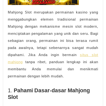
Mahjong Slot merupakan permainan kasino yang
menggabungkan elemen tradisional permainan
Mahjong dengan mekanisme mesin slot modern,
menciptakan pengalaman yang unik dan seru. Bagi
sebagian orang, permainan ini bisa terasa rumit
pada awalnya, tetapi sebenarnya sangat mudah
dipahami. Jika Anda ingin bermain
situs slot
mahjong
tanpa ribet, panduan lengkap ini akan
membantu Anda memulai dan menikmati
permainan dengan lebih mudah.
1.
Pahami Dasar-dasar Mahjong
Slot