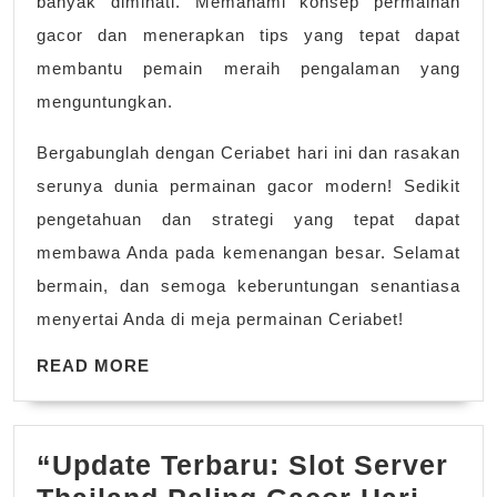
banyak diminati. Memahami konsep permainan
gacor dan menerapkan tips yang tepat dapat
membantu pemain meraih pengalaman yang
menguntungkan.
Bergabunglah dengan Ceriabet hari ini dan rasakan
serunya dunia permainan gacor modern! Sedikit
pengetahuan dan strategi yang tepat dapat
membawa Anda pada kemenangan besar. Selamat
bermain, dan semoga keberuntungan senantiasa
menyertai Anda di meja permainan Ceriabet!
READ
READ MORE
MORE
“Update Terbaru: Slot Server