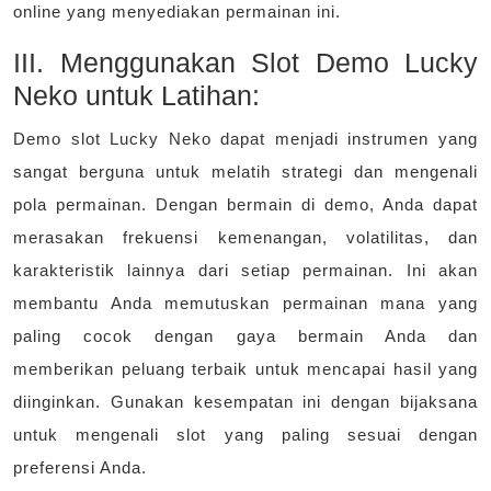
online yang menyediakan permainan ini.
III. Menggunakan Slot Demo Lucky
Neko untuk Latihan:
Demo slot Lucky Neko dapat menjadi instrumen yang
sangat berguna untuk melatih strategi dan mengenali
pola permainan. Dengan bermain di demo, Anda dapat
merasakan frekuensi kemenangan, volatilitas, dan
karakteristik lainnya dari setiap permainan. Ini akan
membantu Anda memutuskan permainan mana yang
paling cocok dengan gaya bermain Anda dan
memberikan peluang terbaik untuk mencapai hasil yang
diinginkan. Gunakan kesempatan ini dengan bijaksana
untuk mengenali slot yang paling sesuai dengan
preferensi Anda.