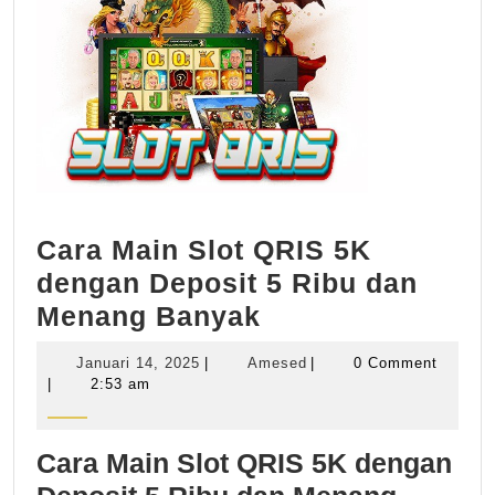
Cara Main Slot QRIS 5K
dengan Deposit 5 Ribu dan
Cara
Menang Banyak
Main
Januari
Amesed
Januari 14, 2025
|
Amesed
|
0 Comment
Slot
14,
|
2:53 am
2025
QRIS
5K
Cara Main Slot QRIS 5K dengan
dengan