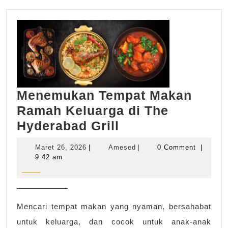
Menemukan Tempat Makan
Ramah Keluarga di The
Menemukan
Hyderabad Grill
Tempat
Maret
Amesed
Maret 26, 2026
|
Amesed
|
0 Comment
|
Makan
26,
9:42 am
2026
Ramah
Keluarga
di
Mencari tempat makan yang nyaman, bersahabat
The
untuk keluarga, dan cocok untuk anak-anak