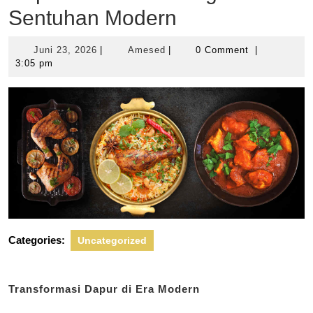
Sentuhan Modern
Juni
Amesed
Juni 23, 2026
|
Amesed
|
0 Comment
|
23,
3:05 pm
2026
Categories:
Uncategorized
Transformasi Dapur di Era Modern