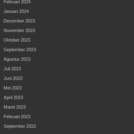
Februari 2024
Januari 2024
Desember 2023
November 2023
Oktober 2023
September 2023
Agustus 2023
Juli 2023
Juni 2023
Mei 2023
April 2023
Maret 2023
Februari 2023
September 2022