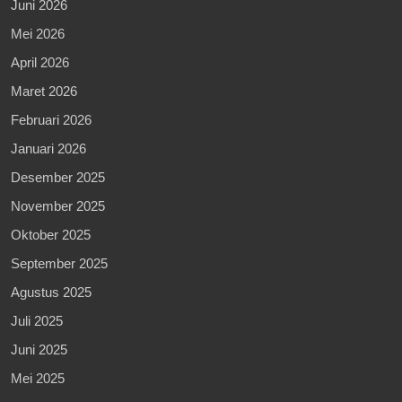
Juni 2026
Mei 2026
April 2026
Maret 2026
Februari 2026
Januari 2026
Desember 2025
November 2025
Oktober 2025
September 2025
Agustus 2025
Juli 2025
Juni 2025
Mei 2025