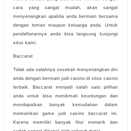
cara yang sangat mudah, akan sangat
menyenangkan apabila anda bermain bersama
dengan teman maupun keluarga anda. Untuk
pendaftarannya anda bisa langsung kunjungi
situs kami.
Baccarat
Tidak ada salahnya sesekali menyenangkan diri
anda dengan bermain judi casino di situs casino
terbaik. Baccarat menjadi salah satu pilihan
anda untuk bisa menikmati keuntungan dan
mendapatkan banyak kemudahan dalam
memainkan game judi casino baccarat ini.
Karena memiliki banyak fitur menarik dan
sudah sangat dikenal oleh seluruh dunia.