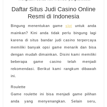
Daftar Situs Judi Casino Online
Resmi di Indonesia
Bingung menentukan game
slot
untuk anda
mainkan? Kini anda tidak perlu bingung lagi
karena di situs bandar judi casino terpercaya
memiliki banyak opsi game menarik dan bisa
dengan mudah dimainkan. Disini kami memiliki
beberapa game casino telah menjadi
rekomendasi. Berikut kami rangkum dibawah
ini.
Roulette
Game roulette ini bisa menjadi game pilihan
anda yang menyenangkan. Selain seru,