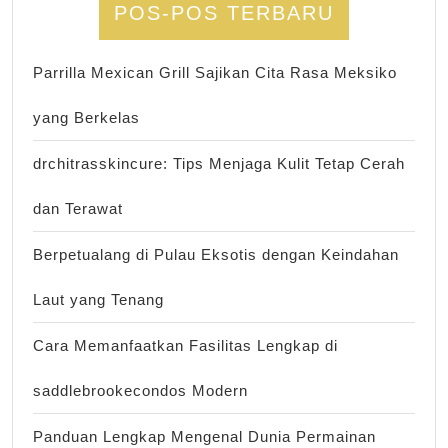
POS-POS TERBARU
Parrilla Mexican Grill Sajikan Cita Rasa Meksiko
yang Berkelas
drchitrasskincure: Tips Menjaga Kulit Tetap Cerah
dan Terawat
Berpetualang di Pulau Eksotis dengan Keindahan
Laut yang Tenang
Cara Memanfaatkan Fasilitas Lengkap di
saddlebrookecondos Modern
Panduan Lengkap Mengenal Dunia Permainan