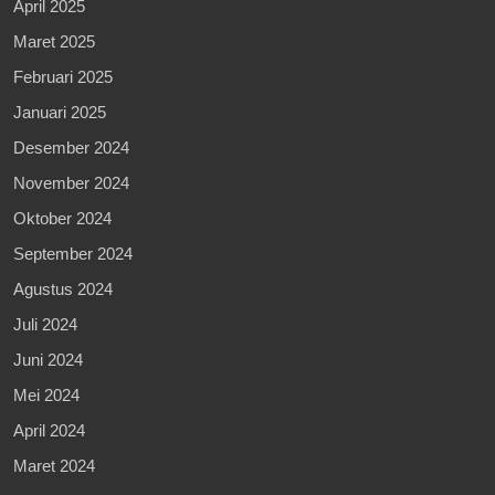
April 2025
Maret 2025
Februari 2025
Januari 2025
Desember 2024
November 2024
Oktober 2024
September 2024
Agustus 2024
Juli 2024
Juni 2024
Mei 2024
April 2024
Maret 2024