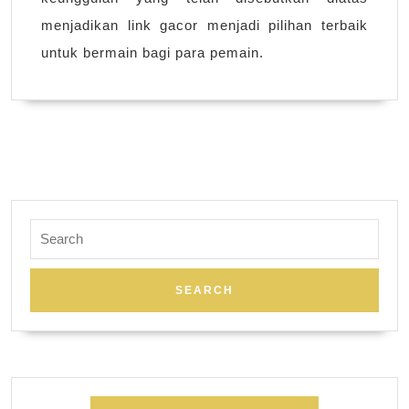
menjadikan link gacor menjadi pilihan terbaik
untuk bermain bagi para pemain.
Search
for: