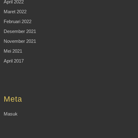
April 2022
Maret 2022
Februari 2022
Desember 2021
November 2021
Mei 2021
April 2017
Meta
Masuk