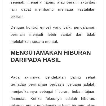
sejenak, menarik napas, atau beralih aktivitas
lain dapat membantu menjaga kestabilan
pikiran.
Dengan kontrol emosi yang baik, pengalaman
bermain menjadi lebih santai dan tidak
melelahkan secara mental.
MENGUTAMAKAN HIBURAN
DARIPADA HASIL
Pada akhirnya, pendekatan paling sehat
terhadap permainan berbasis peluang adalah
menjadikannya sebagai hiburan, bukan tujuan
finansial. Ketika fokusnya adalah hiburan,
tekanan untuk mendapatkan hasil tertentu akan