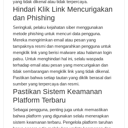
yang tidak dikenal atau tidak terpercaya.
Hindari Klik Link Mencurigakan
dan Phishing
Seringkali, pelaku kejahatan siber menggunakan
metode phishing untuk mencuri data pengguna.
Mereka mengirimkan email atau pesan yang
tampaknya resmi dan mengarahkan pengguna untuk
mengklik link yang berisi malware atau halaman login
palsu. Untuk menghindari hal ini, selalu waspada
terhadap email atau pesan yang mencurigakan dan
tidak sembarangan mengklik link yang tidak dikenal.
Pastikan bahwa setiap tautan yang diklik berasal dari
sumber yang terpercaya dan resmi.
Pastikan Sistem Keamanan
Platform Terbaru
Sebagai pengguna, penting juga untuk memastikan
bahwa platform yang digunakan selalu menerapkan
sistem keamanan terbaru. Pengelola platform taruhan