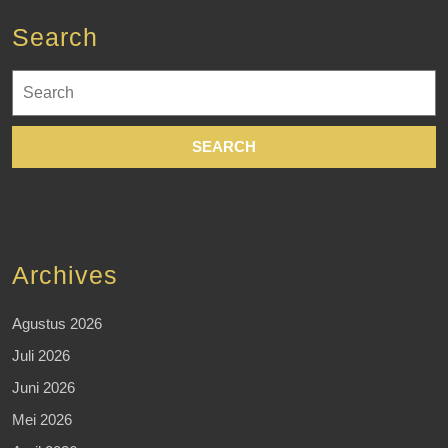
Search
Search
for:
Archives
Agustus 2026
Juli 2026
Juni 2026
Mei 2026