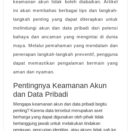
keamanan akun tidak boleh diabaikan. Artikel
ini akan membahas berbagai tips dan langkah-
langkah penting yang dapat diterapkan untuk
melindungi akun dan data pribadi dari potensi
bahaya dan ancaman yang mengintai di dunia
maya. Melalui pemahaman yang mendalam dan
penerapan langkah-langkah preventif, pengguna
dapat memastikan pengalaman bermain yang
aman dan nyaman.
Pentingnya Keamanan Akun
dan Data Pribadi
Mengapa keamanan akun dan data pribadi begitu
penting? Karena data tersebut merupakan aset
berharga yang dapat digunakan oleh pihak tidak
bertanggung jawab untuk melakukan tindakan
penipuan, pencurian identitas, atau akses tidak sah ke