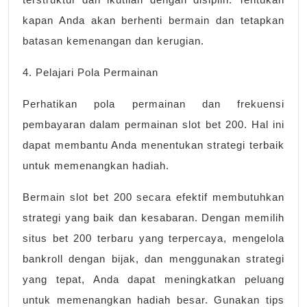
kapan Anda akan berhenti bermain dan tetapkan
batasan kemenangan dan kerugian.
4. Pelajari Pola Permainan
Perhatikan pola permainan dan frekuensi
pembayaran dalam permainan slot bet 200. Hal ini
dapat membantu Anda menentukan strategi terbaik
untuk memenangkan hadiah.
Bermain slot bet 200 secara efektif membutuhkan
strategi yang baik dan kesabaran. Dengan memilih
situs bet 200 terbaru yang terpercaya, mengelola
bankroll dengan bijak, dan menggunakan strategi
yang tepat, Anda dapat meningkatkan peluang
untuk memenangkan hadiah besar. Gunakan tips