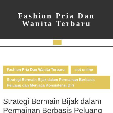
Skip
to
content
Fashion Pria Dan
Wanita Terbaru
Open
Button
Fashion Pria Dan Wanita Terbaru
slot online
Strategi Bermain Bijak dalam Permainan Berbasis
Peluang dan Menjaga Konsistensi Diri
Strategi Bermain Bijak dalam
Permainan Berbasis Peluang