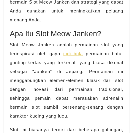
bermain Slot Meow Janken dan strategi yang dapat
Anda gunakan untuk meningkatkan peluang
menang Anda.
Apa Itu Slot Meow Janken?
Slot Meow Janken adalah permainan slot yang
terinspirasi oleh gaya
judi bola
permainan batu-
gunting-kertas yang terkenal, yang biasa dikenal
sebagai “Janken” di Jepang. Permainan ini
menggabungkan elemen-elemen klasik dari slot
dengan inovasi dari permainan tradisional,
sehingga pemain dapat merasakan adrenalin
bermain slot sambil bersenang-senang dengan
karakter kucing yang lucu.
Slot ini biasanya terdiri dari beberapa gulungan,