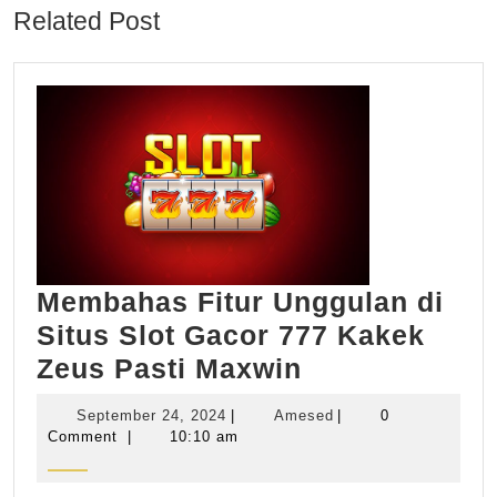
Related Post
Membahas Fitur Unggulan di
Situs Slot Gacor 777 Kakek
Membahas
Zeus Pasti Maxwin
Fitur
September
Amesed
September 24, 2024
|
Amesed
|
0
Unggulan
24,
Comment
|
10:10 am
2024
di