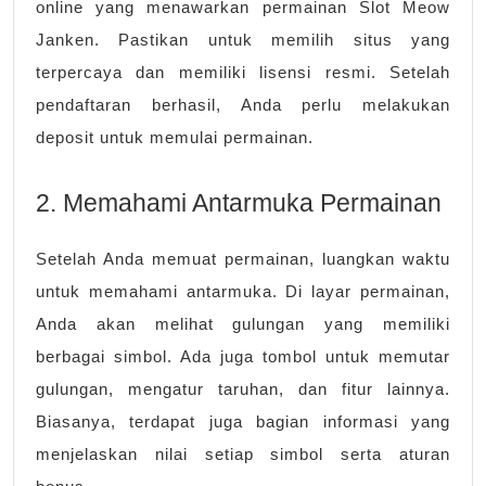
online yang menawarkan permainan Slot Meow
Janken. Pastikan untuk memilih situs yang
terpercaya dan memiliki lisensi resmi. Setelah
pendaftaran berhasil, Anda perlu melakukan
deposit untuk memulai permainan.
2. Memahami Antarmuka Permainan
Setelah Anda memuat permainan, luangkan waktu
untuk memahami antarmuka. Di layar permainan,
Anda akan melihat gulungan yang memiliki
berbagai simbol. Ada juga tombol untuk memutar
gulungan, mengatur taruhan, dan fitur lainnya.
Biasanya, terdapat juga bagian informasi yang
menjelaskan nilai setiap simbol serta aturan