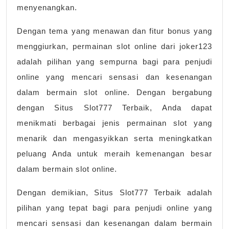
menyenangkan.
Dengan tema yang menawan dan fitur bonus yang
menggiurkan, permainan slot online dari joker123
adalah pilihan yang sempurna bagi para penjudi
online yang mencari sensasi dan kesenangan
dalam bermain slot online. Dengan bergabung
dengan Situs Slot777 Terbaik, Anda dapat
menikmati berbagai jenis permainan slot yang
menarik dan mengasyikkan serta meningkatkan
peluang Anda untuk meraih kemenangan besar
dalam bermain slot online.
Dengan demikian, Situs Slot777 Terbaik adalah
pilihan yang tepat bagi para penjudi online yang
mencari sensasi dan kesenangan dalam bermain