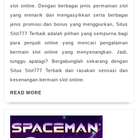
slot online. Dengan berbagai jenis permainan slot
yang menarik dan mengasyikkan serta berbagai
jenis promosi dan bonus yang menggiurkan, Situs
Slot777 Terbaik adalah pilihan yang sempurna bagi
para penjudi online yang mencari pengalaman
bermain slot online yang menyenangkan. Jadi,
tunggu apalagi? Bergabunglah sekarang dengan
Situs Slot777 Terbaik dan rasakan sensasi dan
kesenangan bermain slot online.
READ
READ MORE
MORE