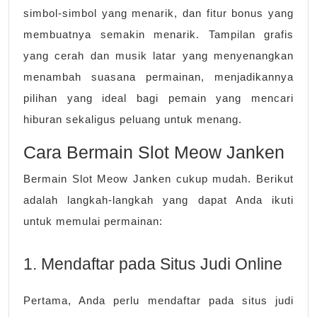
simbol-simbol yang menarik, dan fitur bonus yang
membuatnya semakin menarik. Tampilan grafis
yang cerah dan musik latar yang menyenangkan
menambah suasana permainan, menjadikannya
pilihan yang ideal bagi pemain yang mencari
hiburan sekaligus peluang untuk menang.
Cara Bermain Slot Meow Janken
Bermain Slot Meow Janken cukup mudah. Berikut
adalah langkah-langkah yang dapat Anda ikuti
untuk memulai permainan:
1. Mendaftar pada Situs Judi Online
Pertama, Anda perlu mendaftar pada situs judi