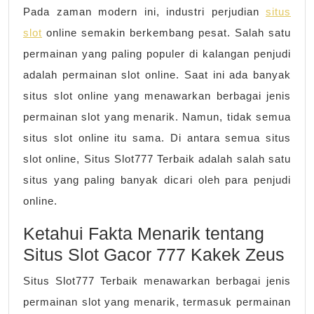
Situs
Pada zaman modern ini, industri perjudian
situs
Slot
slot
online semakin berkembang pesat. Salah satu
Gacor
permainan yang paling populer di kalangan penjudi
777
adalah permainan slot online. Saat ini ada banyak
Kakek
situs slot online yang menawarkan berbagai jenis
Zeus
permainan slot yang menarik. Namun, tidak semua
Pasti
situs slot online itu sama. Di antara semua situs
Maxwin
slot online, Situs Slot777 Terbaik adalah salah satu
situs yang paling banyak dicari oleh para penjudi
online.
Ketahui Fakta Menarik tentang
Situs Slot Gacor 777 Kakek Zeus
Situs Slot777 Terbaik menawarkan berbagai jenis
permainan slot yang menarik, termasuk permainan