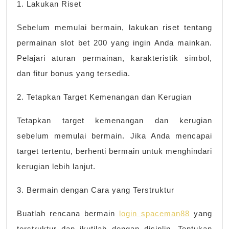
1. Lakukan Riset
Sebelum memulai bermain, lakukan riset tentang
permainan slot bet 200 yang ingin Anda mainkan.
Pelajari aturan permainan, karakteristik simbol,
dan fitur bonus yang tersedia.
2. Tetapkan Target Kemenangan dan Kerugian
Tetapkan target kemenangan dan kerugian
sebelum memulai bermain. Jika Anda mencapai
target tertentu, berhenti bermain untuk menghindari
kerugian lebih lanjut.
3. Bermain dengan Cara yang Terstruktur
Buatlah rencana bermain
login spaceman88
yang
terstruktur dan ikutilah dengan disiplin. Tentukan