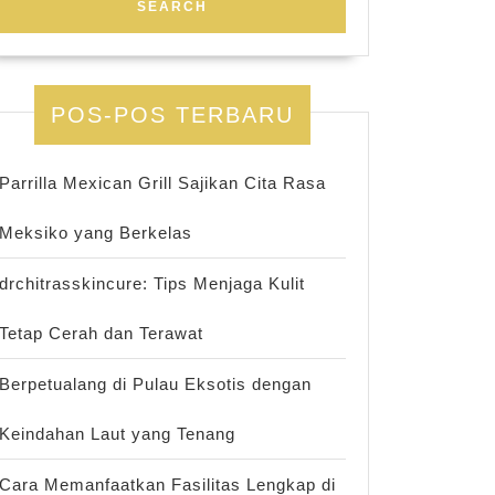
POS-POS TERBARU
Parrilla Mexican Grill Sajikan Cita Rasa
Meksiko yang Berkelas
drchitrasskincure: Tips Menjaga Kulit
Tetap Cerah dan Terawat
Berpetualang di Pulau Eksotis dengan
Keindahan Laut yang Tenang
Cara Memanfaatkan Fasilitas Lengkap di