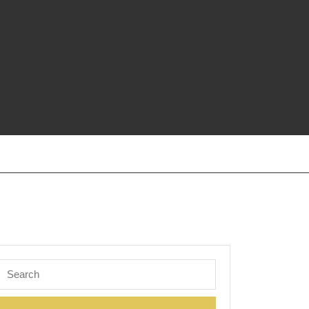
Search
for: