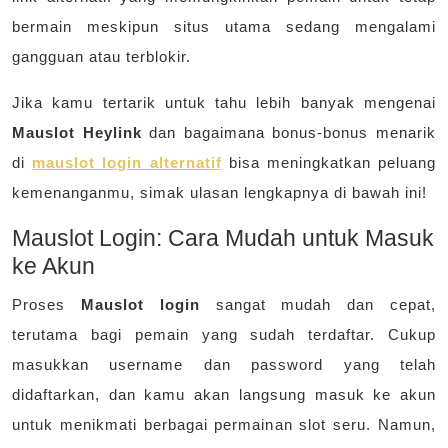
bermain meskipun situs utama sedang mengalami
gangguan atau terblokir.
Jika kamu tertarik untuk tahu lebih banyak mengenai
Mauslot Heylink
dan bagaimana bonus-bonus menarik
di
mauslot login alternatif
bisa meningkatkan peluang
kemenanganmu, simak ulasan lengkapnya di bawah ini!
Mauslot Login: Cara Mudah untuk Masuk
ke Akun
Proses
Mauslot login
sangat mudah dan cepat,
terutama bagi pemain yang sudah terdaftar. Cukup
masukkan username dan password yang telah
didaftarkan, dan kamu akan langsung masuk ke akun
untuk menikmati berbagai permainan slot seru. Namun,