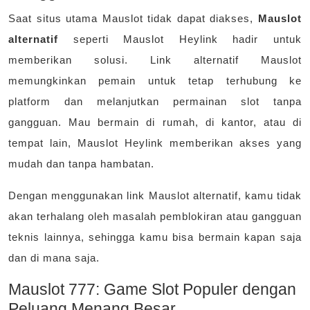
Saat situs utama Mauslot tidak dapat diakses,
Mauslot
alternatif
seperti Mauslot Heylink hadir untuk
memberikan solusi. Link alternatif Mauslot
memungkinkan pemain untuk tetap terhubung ke
platform dan melanjutkan permainan slot tanpa
gangguan. Mau bermain di rumah, di kantor, atau di
tempat lain, Mauslot Heylink memberikan akses yang
mudah dan tanpa hambatan.
Dengan menggunakan link Mauslot alternatif, kamu tidak
akan terhalang oleh masalah pemblokiran atau gangguan
teknis lainnya, sehingga kamu bisa bermain kapan saja
dan di mana saja.
Mauslot 777: Game Slot Populer dengan
Peluang Menang Besar