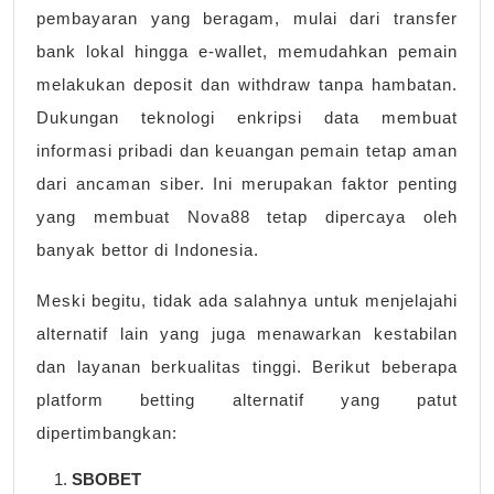
pembayaran yang beragam, mulai dari transfer
bank lokal hingga e-wallet, memudahkan pemain
melakukan deposit dan withdraw tanpa hambatan.
Dukungan teknologi enkripsi data membuat
informasi pribadi dan keuangan pemain tetap aman
dari ancaman siber. Ini merupakan faktor penting
yang membuat Nova88 tetap dipercaya oleh
banyak bettor di Indonesia.
Meski begitu, tidak ada salahnya untuk menjelajahi
alternatif lain yang juga menawarkan kestabilan
dan layanan berkualitas tinggi. Berikut beberapa
platform betting alternatif yang patut
dipertimbangkan:
SBOBET