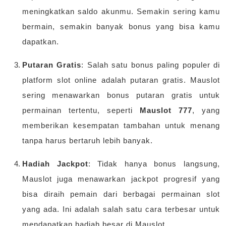
meningkatkan saldo akunmu. Semakin sering kamu
bermain, semakin banyak bonus yang bisa kamu
dapatkan.
Putaran Gratis
: Salah satu bonus paling populer di
platform slot online adalah putaran gratis. Mauslot
sering menawarkan bonus putaran gratis untuk
permainan tertentu, seperti
Mauslot 777
, yang
memberikan kesempatan tambahan untuk menang
tanpa harus bertaruh lebih banyak.
Hadiah Jackpot
: Tidak hanya bonus langsung,
Mauslot juga menawarkan jackpot progresif yang
bisa diraih pemain dari berbagai permainan slot
yang ada. Ini adalah salah satu cara terbesar untuk
mendapatkan hadiah besar di Mauslot.