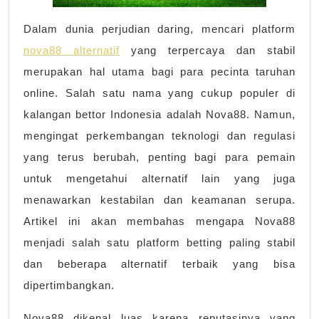
Dalam dunia perjudian daring, mencari platform
nova88 alternatif
yang terpercaya dan stabil
merupakan hal utama bagi para pecinta taruhan
online. Salah satu nama yang cukup populer di
kalangan bettor Indonesia adalah Nova88. Namun,
mengingat perkembangan teknologi dan regulasi
yang terus berubah, penting bagi para pemain
untuk mengetahui alternatif lain yang juga
menawarkan kestabilan dan keamanan serupa.
Artikel ini akan membahas mengapa Nova88
menjadi salah satu platform betting paling stabil
dan beberapa alternatif terbaik yang bisa
dipertimbangkan.
Nova88 dikenal luas karena reputasinya yang