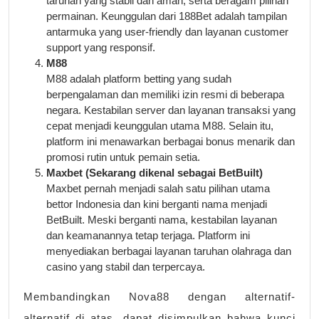
taruhan yang stabil dan aman, serta beragam pilihan
permainan. Keunggulan dari 188Bet adalah tampilan
antarmuka yang user-friendly dan layanan customer
support yang responsif.
M88
M88 adalah platform betting yang sudah
berpengalaman dan memiliki izin resmi di beberapa
negara. Kestabilan server dan layanan transaksi yang
cepat menjadi keunggulan utama M88. Selain itu,
platform ini menawarkan berbagai bonus menarik dan
promosi rutin untuk pemain setia.
Maxbet (Sekarang dikenal sebagai BetBuilt)
Maxbet pernah menjadi salah satu pilihan utama
bettor Indonesia dan kini berganti nama menjadi
BetBuilt. Meski berganti nama, kestabilan layanan
dan keamanannya tetap terjaga. Platform ini
menyediakan berbagai layanan taruhan olahraga dan
casino yang stabil dan terpercaya.
Membandingkan Nova88 dengan alternatif-
alternatif di atas, dapat disimpulkan bahwa kunci