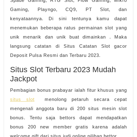
Spade Gaming, RTG Slot, Flow Gaming, Mikro
Gaming, Playngo, CQ9, PT Slot, dan
kenyataannya. Di sini tentunya kamu dapat
menemukan beberapa ratus permainan slot yang
unik menarik dan unik buat dimainkan . Maka
langsung catatan di Situs Catatan Slot gacor
Deposit Pulsa Resmi dan Terbaru 2023.
Situs Slot Terbaru 2023 Mudah
Jackpot
Pembagian bonus prabayar ialah fitur khusus yang
situs slot
menolong petaruh secara cepat
mengenali anggota baru di 200 situs mesin slot
bonus. Tentu saja bettors dapat mendapatkan
bonus 200 new member gratis karena adalah
welcome gift dari situs judi online pilihan bettor.