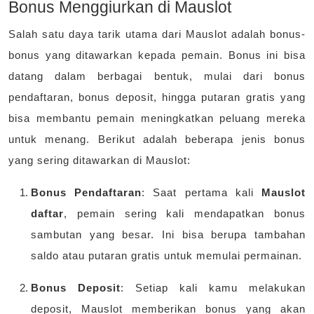
Bonus Menggiurkan di Mauslot
Salah satu daya tarik utama dari Mauslot adalah bonus-
bonus yang ditawarkan kepada pemain. Bonus ini bisa
datang dalam berbagai bentuk, mulai dari bonus
pendaftaran, bonus deposit, hingga putaran gratis yang
bisa membantu pemain meningkatkan peluang mereka
untuk menang. Berikut adalah beberapa jenis bonus
yang sering ditawarkan di Mauslot:
Bonus Pendaftaran
: Saat pertama kali
Mauslot
daftar
, pemain sering kali mendapatkan bonus
sambutan yang besar. Ini bisa berupa tambahan
saldo atau putaran gratis untuk memulai permainan.
Bonus Deposit
: Setiap kali kamu melakukan
deposit, Mauslot memberikan bonus yang akan