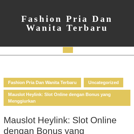
Skip
to
content
Fashion Pria Dan
Wanita Terbaru
Open
Button
Fashion Pria Dan Wanita Terbaru
Uncategorized
Mauslot Heylink: Slot Online dengan Bonus yang
Menggiurkan
Mauslot Heylink: Slot Online
dengan Bonus yang