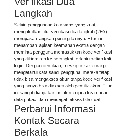
Verifikasi Dua
Langkah
Selain penggunaan kata sandi yang kuat,
mengaktifkan fitur verifikasi dua langkah (2FA)
merupakan langkah penting lainnya. Fitur ini
menambah lapisan keamanan ekstra dengan
meminta pengguna memasukkan kode verifikasi
yang dikirimkan ke perangkat tertentu setiap kali
login. Dengan demikian, meskipun seseorang
mengetahui kata sandi pengguna, mereka tetap
tidak bisa mengakses akun tanpa kode verifikasi
yang hanya bisa diakses oleh pemilik akun. Fitur
ini sangat dianjurkan untuk menjaga keamanan
data pribadi dan mencegah akses tidak sah.
Perbarui Informasi
Kontak Secara
Berkala