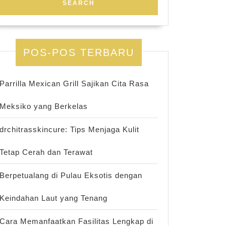
an
POS-POS TERBARU
Parrilla Mexican Grill Sajikan Cita Rasa
Meksiko yang Berkelas
drchitrasskincure: Tips Menjaga Kulit
Tetap Cerah dan Terawat
Berpetualang di Pulau Eksotis dengan
Keindahan Laut yang Tenang
Cara Memanfaatkan Fasilitas Lengkap di