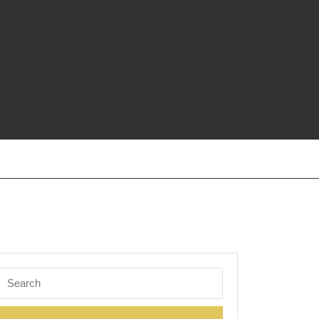
Search
for:
ya