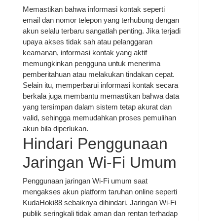
Memastikan bahwa informasi kontak seperti
email dan nomor telepon yang terhubung dengan
akun selalu terbaru sangatlah penting. Jika terjadi
upaya akses tidak sah atau pelanggaran
keamanan, informasi kontak yang aktif
memungkinkan pengguna untuk menerima
pemberitahuan atau melakukan tindakan cepat.
Selain itu, memperbarui informasi kontak secara
berkala juga membantu memastikan bahwa data
yang tersimpan dalam sistem tetap akurat dan
valid, sehingga memudahkan proses pemulihan
akun bila diperlukan.
Hindari Penggunaan
Jaringan Wi-Fi Umum
Penggunaan jaringan Wi-Fi umum saat
mengakses akun platform taruhan online seperti
KudaHoki88 sebaiknya dihindari. Jaringan Wi-Fi
publik seringkali tidak aman dan rentan terhadap