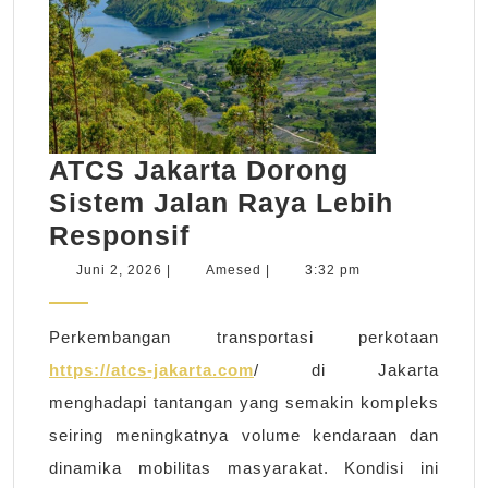
ATCS Jakarta Dorong
Sistem Jalan Raya Lebih
ATCS
Responsif
Jakarta
Juni
Amesed
Juni 2, 2026
|
Amesed
|
3:32 pm
2,
Dorong
2026
Sistem
Perkembangan transportasi perkotaan
Jalan
https://atcs-jakarta.com
/ di Jakarta
Raya
menghadapi tantangan yang semakin kompleks
Lebih
seiring meningkatnya volume kendaraan dan
Responsif
dinamika mobilitas masyarakat. Kondisi ini