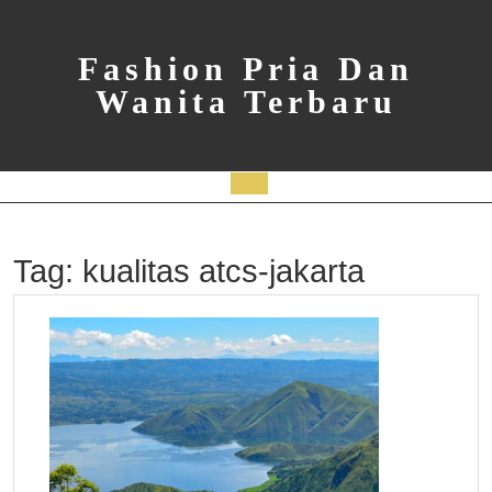
Skip
to
content
Fashion Pria Dan
Wanita Terbaru
Open
Button
Tag:
kualitas atcs-jakarta