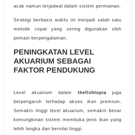
acak namun terjadwal dalam sistem permainan.
Strategi berbasis waktu ini menjadi salah satu
metode cepat yang sering digunakan oleh
pemain berpengalaman.
PENINGKATAN LEVEL
AKUARIUM SEBAGAI
FAKTOR PENDUKUNG
Level akuarium dalam
thefishtopia
juga
berpengaruh terhadap akses ikan premium.
Semakin tinggi level akuarium, semakin besar
kemungkinan sistem membuka jenis ikan yang
lebih langka dan bernilai tinggi.