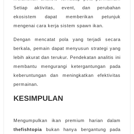
Setiap aktivitas, event, dan perubahan
ekosistem dapat memberikan petunjuk
mengenai cara kerja sistem spawn ikan.
Dengan mencatat pola yang terjadi secara
berkala, pemain dapat menyusun strategi yang
lebih akurat dan terukur. Pendekatan analitis ini
membantu mengurangi ketergantungan pada
keberuntungan dan meningkatkan efektivitas
permainan.
KESIMPULAN
Mengumpulkan ikan premium harian dalam
thefishtopia
bukan hanya bergantung pada