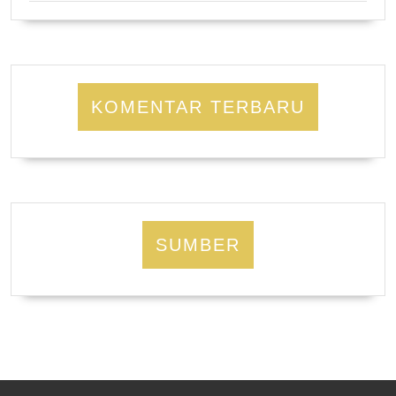
KOMENTAR TERBARU
SUMBER