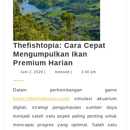
Thefishtopia: Cara Cepat
Mengumpulkan Ikan
Thefishtopia:
Premium Harian
Cara
Juni
Amesed
Juni 2, 2026
|
Amesed
|
3:40 pm
2,
Cepat
2026
Mengumpulkan
Dalam perkembangan game
Ikan
https://thefishtopia.com/
simulasi akuarium
Premium
digital, strategi pengumpulan sumber daya
Harian
menjadi salah satu aspek paling penting untuk
mencapai progres yang optimal. Salah satu