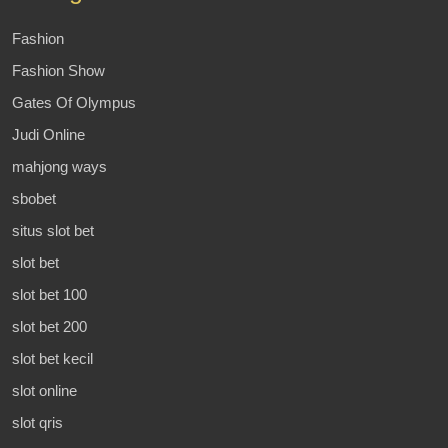
Fashion
Fashion Show
Gates Of Olympus
Judi Online
mahjong ways
sbobet
situs slot bet
slot bet
slot bet 100
slot bet 200
slot bet kecil
slot online
slot qris