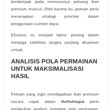
berdampak pada menurunnya peluang ikan
premium muncul. Oleh karena itu, pemain perlu
menerapkan strategi prioritas dalam
penggunaan sumber daya.
Efisiensi ini menjadi faktor penting dalam
menjaga stabilitas jangka panjang akuarium
virtual.
ANALISIS POLA PERMAINAN
UNTUK MAKSIMALISASI
HASIL
Pemain yang ingin mendapatkan ikan premium
secara cepat dalam
thefishtopia
perlu
melakukan analisis terhadap pola permainan.