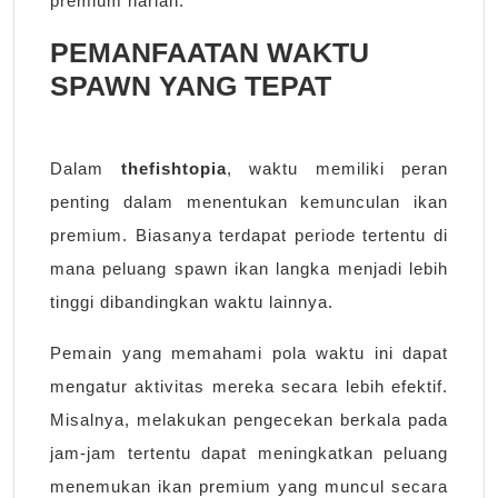
premium harian.
PEMANFAATAN WAKTU
SPAWN YANG TEPAT
Dalam
thefishtopia
, waktu memiliki peran
penting dalam menentukan kemunculan ikan
premium. Biasanya terdapat periode tertentu di
mana peluang spawn ikan langka menjadi lebih
tinggi dibandingkan waktu lainnya.
Pemain yang memahami pola waktu ini dapat
mengatur aktivitas mereka secara lebih efektif.
Misalnya, melakukan pengecekan berkala pada
jam-jam tertentu dapat meningkatkan peluang
menemukan ikan premium yang muncul secara