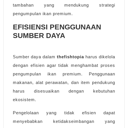
tambahan yang mendukung strategi
pengumpulan ikan premium.
EFISIENSI PENGGUNAAN
SUMBER DAYA
Sumber daya dalam
thefishtopia
harus dikelola
dengan efisien agar tidak menghambat proses
pengumpulan ikan premium. Penggunaan
makanan, alat perawatan, dan item pendukung
harus disesuaikan dengan kebutuhan
ekosistem.
Pengelolaan yang tidak efisien dapat
menyebabkan ketidakseimbangan yang