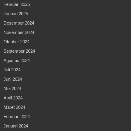
Februari 2025
Januari 2025
Desember 2024
November 2024
Oktober 2024
September 2024
Agustus 2024
Juli 2024
Juni 2024
Mei 2024
April 2024
Maret 2024
Februari 2024
Januari 2024