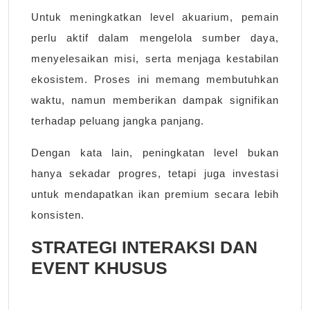
Untuk meningkatkan level akuarium, pemain
perlu aktif dalam mengelola sumber daya,
menyelesaikan misi, serta menjaga kestabilan
ekosistem. Proses ini memang membutuhkan
waktu, namun memberikan dampak signifikan
terhadap peluang jangka panjang.
Dengan kata lain, peningkatan level bukan
hanya sekadar progres, tetapi juga investasi
untuk mendapatkan ikan premium secara lebih
konsisten.
STRATEGI INTERAKSI DAN
EVENT KHUSUS