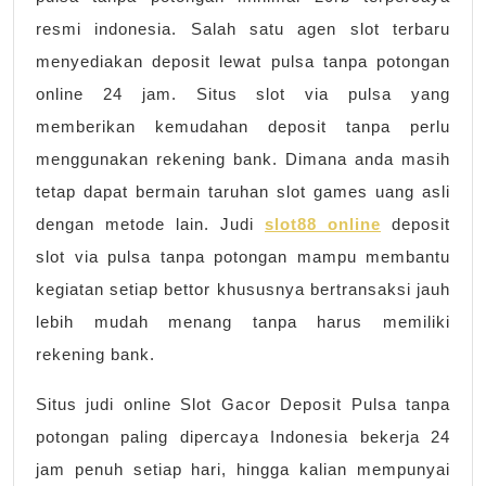
resmi indonesia. Salah satu agen slot terbaru
menyediakan deposit lewat pulsa tanpa potongan
online 24 jam. Situs slot via pulsa yang
memberikan kemudahan deposit tanpa perlu
menggunakan rekening bank. Dimana anda masih
tetap dapat bermain taruhan slot games uang asli
dengan metode lain. Judi
slot88 online
deposit
slot via pulsa tanpa potongan mampu membantu
kegiatan setiap bettor khususnya bertransaksi jauh
lebih mudah menang tanpa harus memiliki
rekening bank.
Situs judi online Slot Gacor Deposit Pulsa tanpa
potongan paling dipercaya Indonesia bekerja 24
jam penuh setiap hari, hingga kalian mempunyai