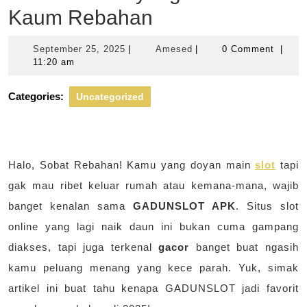
Kaum Rebahan
September
Amesed
September 25, 2025
|
Amesed
|
0 Comment
|
25,
11:20 am
2025
Categories:
Uncategorized
Halo, Sobat Rebahan! Kamu yang doyan main
slot
tapi
gak mau ribet keluar rumah atau kemana-mana, wajib
banget kenalan sama
GADUNSLOT APK
. Situs slot
online yang lagi naik daun ini bukan cuma gampang
diakses, tapi juga terkenal
gacor
banget buat ngasih
kamu peluang menang yang kece parah. Yuk, simak
artikel ini buat tahu kenapa GADUNSLOT jadi favorit