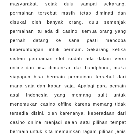
masyarakat. sejak dulu sampai sekarang,
permainan tersebut masih tetap diminati dan
disukai oleh banyak orang. dulu semenjak
permainan itu ada di casino, semua orang yang
pernah datang ke sana pasti mencoba
keberuntungan untuk bermain. Sekarang ketika
sistem permainan slot sudah ada dalam versi
online dan bisa dimainkan dari handphone, maka
siapapun bisa bermain permainan tersebut dari
mana saja dan kapan saja. Apalagi para pemain
asal Indonesia yang memang sulit untuk
menemukan casino offline karena memang tidak
tersedia disini. oleh karenanya, keberadaan dari
casino online menjadi salah satu pilihan tempat
bermain untuk kita memainkan ragam pilihan jenis