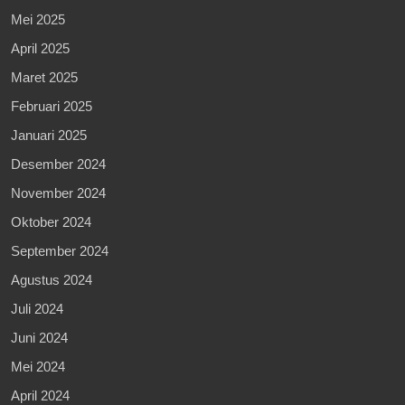
Mei 2025
April 2025
Maret 2025
Februari 2025
Januari 2025
Desember 2024
November 2024
Oktober 2024
September 2024
Agustus 2024
Juli 2024
Juni 2024
Mei 2024
April 2024