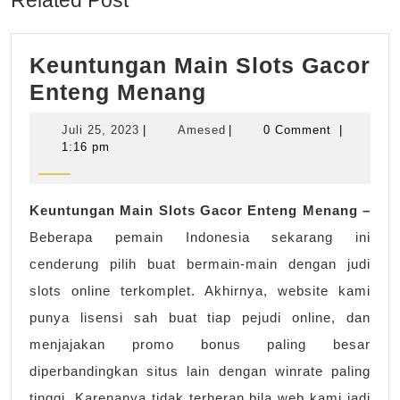
Related Post
Keuntungan Main Slots Gacor
Keuntungan
Enteng Menang
Main
Juli
Amesed
Juli 25, 2023
|
Amesed
|
0 Comment
|
Slots
25,
1:16 pm
2023
Gacor
Enteng
Keuntungan Main Slots Gacor Enteng Menang –
Menang
Beberapa pemain Indonesia sekarang ini
cenderung pilih buat bermain-main dengan judi
slots online terkomplet. Akhirnya, website kami
punya lisensi sah buat tiap pejudi online, dan
menjajakan promo bonus paling besar
diperbandingkan situs lain dengan winrate paling
tinggi. Karenanya tidak terheran bila web kami jadi