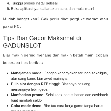
Tunggu proses install selesai.
Buka aplikasinya, daftar akun baru, dan mulai main!
Mudah banget kan? Gak perlu ribet pergi ke warnet atau
pakai PC.
Tips Biar Gacor Maksimal di
GADUNSLOT
Biar makin sering menang dan makin betah main, cobain
beberapa tips berikut:
Manajemen modal:
Jangan kebanyakan taruhan sekaligus,
atur uang kamu biar awet mainnya.
Pilih slot dengan RTP tinggi:
Biasanya peluang
menangnya lebih gede.
Manfaatkan promo:
Selalu cek bonus harian dan cashback
buat nambah saldo.
Coba mode demo:
Biar tau cara kerja game tanpa harus