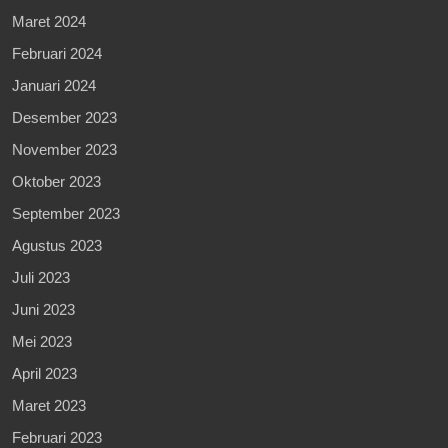
Maret 2024
Februari 2024
Januari 2024
Desember 2023
November 2023
Oktober 2023
September 2023
Agustus 2023
Juli 2023
Juni 2023
Mei 2023
April 2023
Maret 2023
Februari 2023