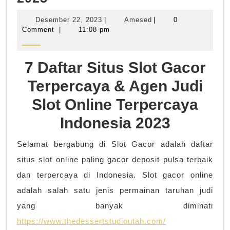
Daftar
Desember
Amesed
Desember 22, 2023
|
Amesed
|
0
Situs
22,
Comment
|
11:08 pm
2023
Slot
Gacor
7 Daftar Situs Slot Gacor
Terpercaya
Terpercaya & Agen Judi
&
Slot Online Terpercaya
Agen
Judi
Indonesia 2023
Slot
Selamat bergabung di Slot Gacor adalah daftar
Online
situs slot online paling gacor deposit pulsa terbaik
Terpercaya
dan terpercaya di Indonesia. Slot gacor online
Indonesia
adalah salah satu jenis permainan taruhan judi
2023
yang banyak diminati
https://www.thedessertstudioutah.com/