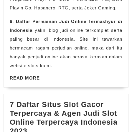
Play’n Go, Habanero, RTG, serta Joker Gaming.
6. Daftar Permainan Judi Online Termashyur di
Indonesia
yakni blog judi online terkomplet serta
paling besar di Indonesia. Site ini tawarkan
bermacam ragam perjudian online, maka dari itu
banyak penjudi online akan berasa kerasan dalam
website slots kami.
READ
READ MORE
MORE
7 Daftar Situs Slot Gacor
Terpercaya & Agen Judi Slot
Online Terpercaya Indonesia
7
2023