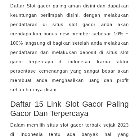
Daftar Slot gacor paling aman disini dan dapatkan
keuntungan berlimpah disini. dengan melakukan
pendaftaran di situs slot gacor anda akan
mendapatkan bonus new member sebesar 10% +
100% langsung di bagikan setelah anda melakukan
pendaftaran dan melakukan deposit di situs slot
gacor terpercaya di indonesia. karna faktor
persentase kemenangan yang sangat besar akan
membuat anda menghasilkan uang dan profit
setiap harinya disini.
Daftar 15 Link Slot Gacor Paling
Gacor Dan Terpercaya
Dalam memilih situs slot gacor terbaik sejak 2023
di Indonesia tentu ada banyak hal yang