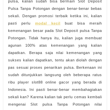
pulsa, kalian sudah bisa bermain Slot Deposit
Pulsa Tanpa Potongan dengan benar-benar bebas
sekali. Dengan promosi terbaik ketika ini, kalian
pasti perlu
modal kecil
buat bisa meraih
kemenangan besar pada Slot Deposit pulsa Tanpa
Potongan. Tidak hanya itu, kalian juga membuat
agunan 100% atas kemenangan yang kalian
dapatkan. Berapa saja nilai kemenangan yang
sukses kalian dapatkan, tentu akan diolah dengan
pas sesuai proses penarikan pulsa. Berkenaan ini
sudah ditunjukkan langsung oleh beberapa ratus
ribu player slot88 online gacor yang berada di
Indonesia. Ini pasti benar-benar membahagiakan
sekali kan? Karena kalian tak perlu cemas kembali
mengenai Slot pulsa Tanpa Potongan nilai