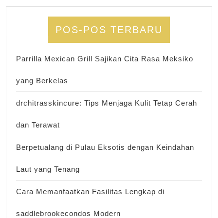
POS-POS TERBARU
Parrilla Mexican Grill Sajikan Cita Rasa Meksiko
yang Berkelas
drchitrasskincure: Tips Menjaga Kulit Tetap Cerah
dan Terawat
Berpetualang di Pulau Eksotis dengan Keindahan
Laut yang Tenang
Cara Memanfaatkan Fasilitas Lengkap di
saddlebrookecondos Modern