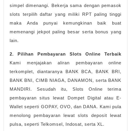
simpel dimenangi. Bekerja sama dengan pemasok
slots terpilih daftar yang miliki RPT paling tinggi
maka Anda punyai kemungkinan baik buat
memenangi jekpot paling besar serta bonus yang
lain.
2. Pilihan Pembayaran Slots Online Terbaik
Kami menjajakan aliran pembayaran online
terkomplet, diantaranya BANK BCA, BANK BRI,
BANK BNI, CIMB NIAGA, DANAMON, serta BANK
MANDIRI. Sesudah itu, Slots Online terima
pembayaran situs lewat Dompet Digital atau E-
Wallet seperti GOPAY, OVO, dan DANA. Kami pula
menolong pembayaran lewat slots deposit lewat
pulsa, seperti Telkomsel, Indosat, serta XL.