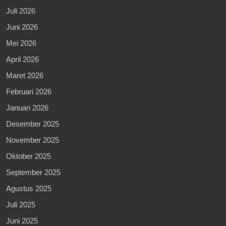
Juli 2026
Juni 2026
Mei 2026
April 2026
Maret 2026
Februari 2026
Januari 2026
Desember 2025
November 2025
Oktober 2025
September 2025
Agustus 2025
Juli 2025
Juni 2025