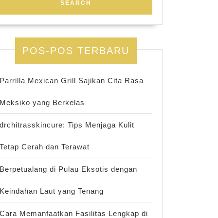
POS-POS TERBARU
Parrilla Mexican Grill Sajikan Cita Rasa
Meksiko yang Berkelas
drchitrasskincure: Tips Menjaga Kulit
Tetap Cerah dan Terawat
Berpetualang di Pulau Eksotis dengan
Keindahan Laut yang Tenang
Cara Memanfaatkan Fasilitas Lengkap di