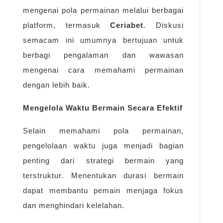
mengenai pola permainan melalui berbagai
platform, termasuk
Ceriabet
. Diskusi
semacam ini umumnya bertujuan untuk
berbagi pengalaman dan wawasan
mengenai cara memahami permainan
dengan lebih baik.
Mengelola Waktu Bermain Secara Efektif
Selain memahami pola permainan,
pengelolaan waktu juga menjadi bagian
penting dari strategi bermain yang
terstruktur. Menentukan durasi bermain
dapat membantu pemain menjaga fokus
dan menghindari kelelahan.