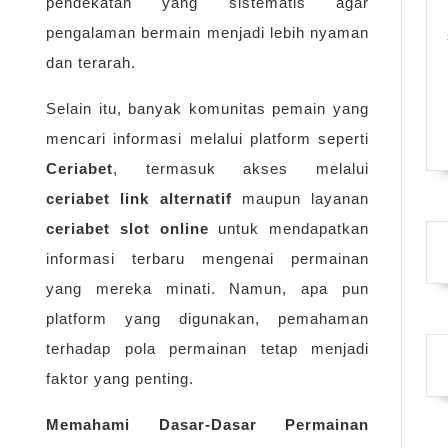
pendekatan yang sistematis agar
pengalaman bermain menjadi lebih nyaman
dan terarah.
Selain itu, banyak komunitas pemain yang
mencari informasi melalui platform seperti
Ceriabet
, termasuk akses melalui
ceriabet link alternatif
maupun layanan
ceriabet slot online
untuk mendapatkan
informasi terbaru mengenai permainan
yang mereka minati. Namun, apa pun
platform yang digunakan, pemahaman
terhadap pola permainan tetap menjadi
faktor yang penting.
Memahami Dasar-Dasar Permainan