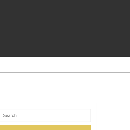
Search
for: