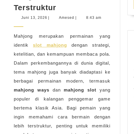
Cara
Terstruktur
Bermain
Juni
Amesed
Juni 13, 2026
|
Amesed
|
8:43 am
Mahjong
13,
2026
dengan
Mahjong merupakan permainan yang
Pola
identik
slot mahjong
dengan strategi,
Permainan
ketelitian, dan kemampuan membaca pola.
Terstruktur
Dalam perkembangannya di dunia digital,
tema mahjong juga banyak diadaptasi ke
berbagai permainan modern, termasuk
mahjong ways
dan
mahjong slot
yang
populer di kalangan penggemar game
bertema klasik Asia. Bagi pemain yang
ingin memahami cara bermain dengan
lebih terstruktur, penting untuk memiliki