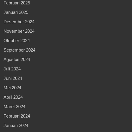
Februari 2025
Januari 2025
Desember 2024
November 2024
Oktober 2024
September 2024
Agustus 2024
Juli 2024
Juni 2024
Mei 2024
April 2024
Maret 2024
Februari 2024
Januari 2024