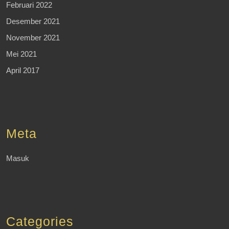
Februari 2022
Desember 2021
November 2021
Mei 2021
April 2017
Meta
Masuk
Categories