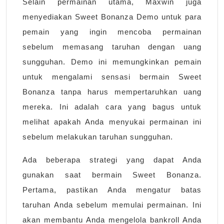
Selain permainan utama, Maxwin juga
menyediakan Sweet Bonanza Demo untuk para
pemain yang ingin mencoba permainan
sebelum memasang taruhan dengan uang
sungguhan. Demo ini memungkinkan pemain
untuk mengalami sensasi bermain Sweet
Bonanza tanpa harus mempertaruhkan uang
mereka. Ini adalah cara yang bagus untuk
melihat apakah Anda menyukai permainan ini
sebelum melakukan taruhan sungguhan.
Ada beberapa strategi yang dapat Anda
gunakan saat bermain Sweet Bonanza.
Pertama, pastikan Anda mengatur batas
taruhan Anda sebelum memulai permainan. Ini
akan membantu Anda mengelola bankroll Anda