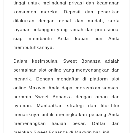
tinggi untuk melindungi privasi dan keamanan
konsumen mereka. Deposit dan penarikan
dilakukan dengan cepat dan mudah, serta
layanan pelanggan yang ramah dan profesional
siap membantu Anda kapan pun Anda
membutuhkannya.
Dalam kesimpulan, Sweet Bonanza adalah
permainan slot online yang menyenangkan dan
menarik. Dengan mendaftar di platform slot
online Maxwin, Anda dapat merasakan sensasi
bermain Sweet Bonanza dengan aman dan
nyaman. Manfaatkan strategi dan fitur-fitur
menariknya untuk meningkatkan peluang Anda
memenangkan hadiah besar. Daftar dan
mainkan Sweet Bonanza di Maxwin hari ini!