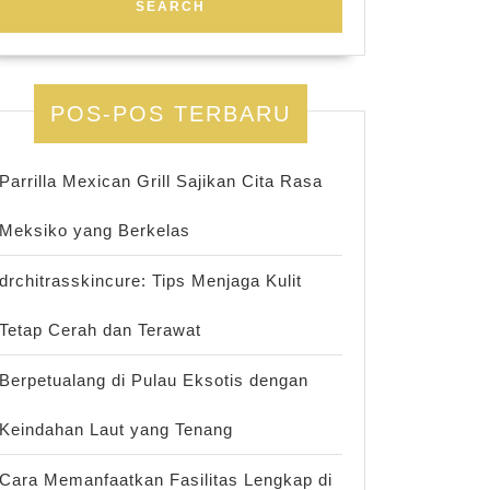
POS-POS TERBARU
Parrilla Mexican Grill Sajikan Cita Rasa
Meksiko yang Berkelas
drchitrasskincure: Tips Menjaga Kulit
Tetap Cerah dan Terawat
Berpetualang di Pulau Eksotis dengan
Keindahan Laut yang Tenang
Cara Memanfaatkan Fasilitas Lengkap di