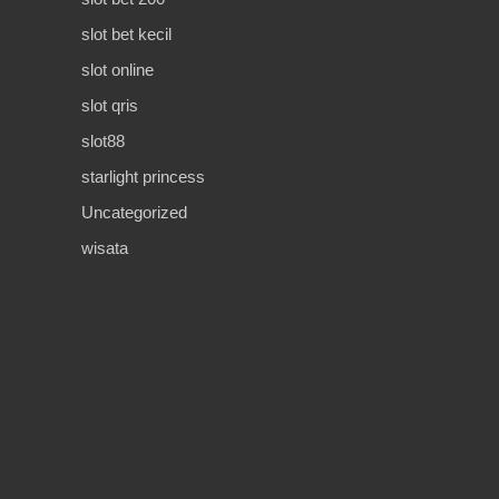
slot bet kecil
slot online
slot qris
slot88
starlight princess
Uncategorized
wisata