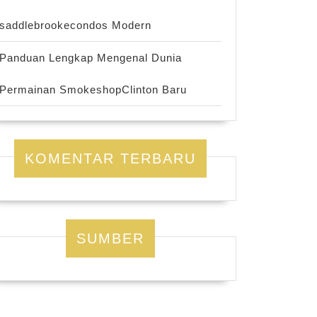
saddlebrookecondos Modern
Panduan Lengkap Mengenal Dunia
Permainan SmokeshopClinton Baru
KOMENTAR TERBARU
SUMBER