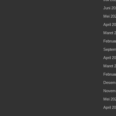
Juni 20
Mei 20
April 2
Maret 
Februar
Septem
April 2
Maret 
Februar
Desemb
Novemb
Mei 20
April 2