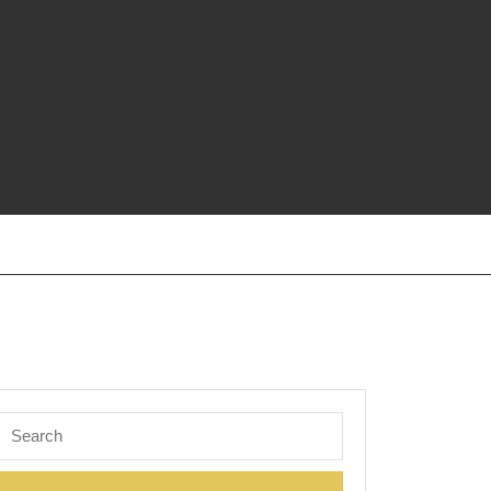
Search
for: