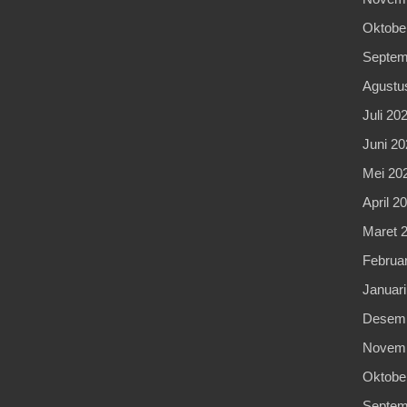
Oktobe
Septem
Agustu
Juli 20
Juni 20
Mei 20
April 2
Maret 
Februar
Januari
Desemb
Novemb
Oktobe
Septem