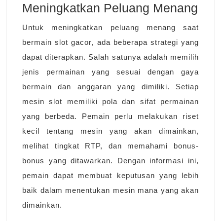
Meningkatkan Peluang Menang
Untuk meningkatkan peluang menang saat
bermain slot gacor, ada beberapa strategi yang
dapat diterapkan. Salah satunya adalah memilih
jenis permainan yang sesuai dengan gaya
bermain dan anggaran yang dimiliki. Setiap
mesin slot memiliki pola dan sifat permainan
yang berbeda. Pemain perlu melakukan riset
kecil tentang mesin yang akan dimainkan,
melihat tingkat RTP, dan memahami bonus-
bonus yang ditawarkan. Dengan informasi ini,
pemain dapat membuat keputusan yang lebih
baik dalam menentukan mesin mana yang akan
dimainkan.