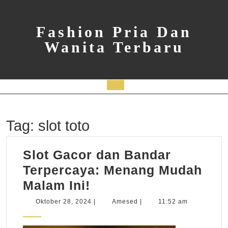
Skip
to
content
Fashion Pria Dan
Wanita Terbaru
Open
Button
Tag:
slot toto
Slot Gacor dan Bandar
Terpercaya: Menang Mudah
Slot
Malam Ini!
Gacor
Oktober
Amesed
Oktober 28, 2024
|
Amesed
|
11:52 am
28,
dan
2024