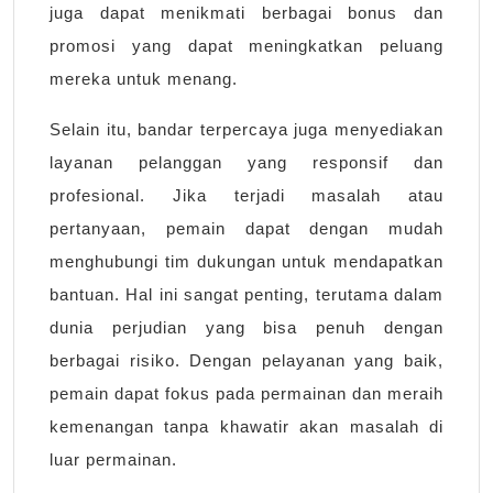
juga dapat menikmati berbagai bonus dan
promosi yang dapat meningkatkan peluang
mereka untuk menang.
Selain itu, bandar terpercaya juga menyediakan
layanan pelanggan yang responsif dan
profesional. Jika terjadi masalah atau
pertanyaan, pemain dapat dengan mudah
menghubungi tim dukungan untuk mendapatkan
bantuan. Hal ini sangat penting, terutama dalam
dunia perjudian yang bisa penuh dengan
berbagai risiko. Dengan pelayanan yang baik,
pemain dapat fokus pada permainan dan meraih
kemenangan tanpa khawatir akan masalah di
luar permainan.