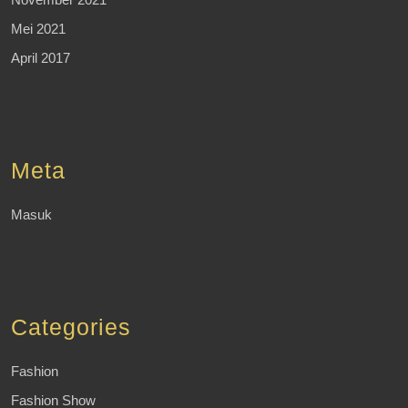
Mei 2021
April 2017
Meta
Masuk
Categories
Fashion
Fashion Show