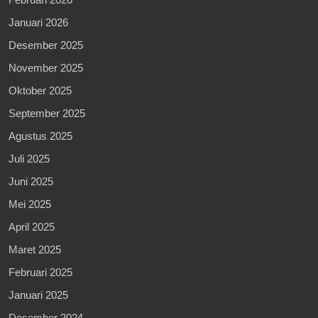
Januari 2026
Desember 2025
November 2025
Oktober 2025
September 2025
Agustus 2025
Juli 2025
Juni 2025
Mei 2025
April 2025
Maret 2025
Februari 2025
Januari 2025
Desember 2024