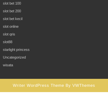
slot bet 100
slot bet 200
slot bet kecil
slot online
slot qris
slot88
starlight princess
Uncategorized
wisata
Writer WordPress Theme
By VWThemes
Scroll
Up