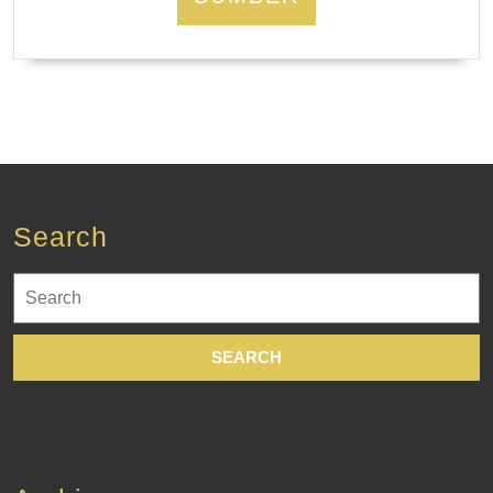
Search
Search
for: