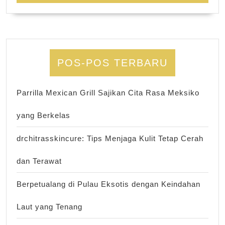
POS-POS TERBARU
Parrilla Mexican Grill Sajikan Cita Rasa Meksiko
yang Berkelas
drchitrasskincure: Tips Menjaga Kulit Tetap Cerah
dan Terawat
Berpetualang di Pulau Eksotis dengan Keindahan
Laut yang Tenang