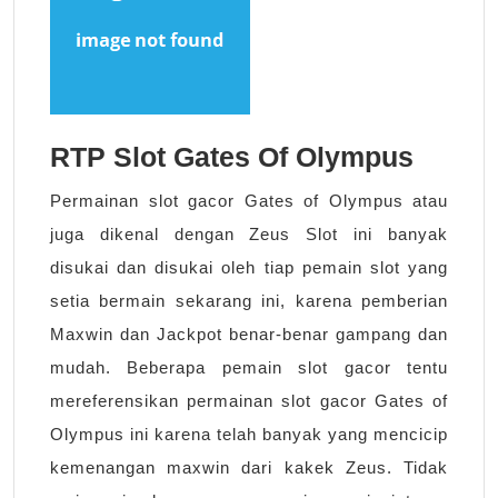
RTP Slot Gates Of Olympus
Permainan slot gacor Gates of Olympus atau
juga dikenal dengan Zeus Slot ini banyak
disukai dan disukai oleh tiap pemain slot yang
setia bermain sekarang ini, karena pemberian
Maxwin dan Jackpot benar-benar gampang dan
mudah. Beberapa pemain slot gacor tentu
mereferensikan permainan slot gacor Gates of
Olympus ini karena telah banyak yang mencicip
kemenangan maxwin dari kakek Zeus. Tidak