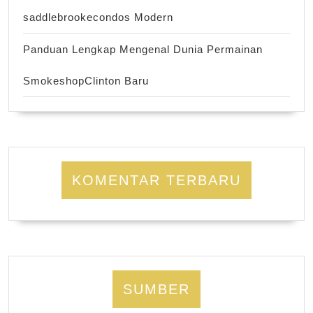
saddlebrookecondos Modern
Panduan Lengkap Mengenal Dunia Permainan
SmokeshopClinton Baru
KOMENTAR TERBARU
SUMBER