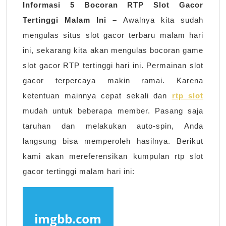
Slot
Informasi 5 Bocoran RTP Slot Gacor
Gacor
Tertinggi Malam Ini –
Awalnya kita sudah
Tertinggi
mengulas situs slot gacor terbaru malam hari
Malam
ini, sekarang kita akan mengulas bocoran game
Ini
slot gacor RTP tertinggi hari ini. Permainan slot
gacor terpercaya makin ramai. Karena
ketentuan mainnya cepat sekali dan
rtp slot
mudah untuk beberapa member. Pasang saja
taruhan dan melakukan auto-spin, Anda
langsung bisa memperoleh hasilnya. Berikut
kami akan mereferensikan kumpulan rtp slot
gacor tertinggi malam hari ini: