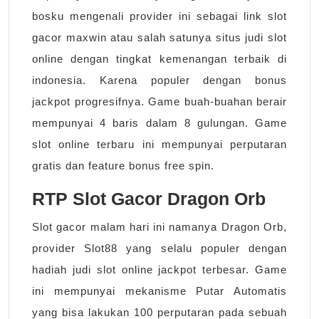
bosku mengenali provider ini sebagai link slot
gacor maxwin atau salah satunya situs judi slot
online dengan tingkat kemenangan terbaik di
indonesia. Karena populer dengan bonus
jackpot progresifnya. Game buah-buahan berair
mempunyai 4 baris dalam 8 gulungan. Game
slot online terbaru ini mempunyai perputaran
gratis dan feature bonus free spin.
RTP Slot Gacor Dragon Orb
Slot gacor malam hari ini namanya Dragon Orb,
provider Slot88 yang selalu populer dengan
hadiah judi slot online jackpot terbesar. Game
ini mempunyai mekanisme Putar Automatis
yang bisa lakukan 100 perputaran pada sebuah