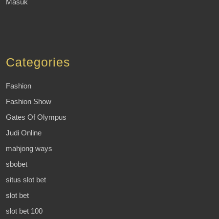
Masuk
Categories
Fashion
Fashion Show
Gates Of Olympus
Judi Online
mahjong ways
sbobet
situs slot bet
slot bet
slot bet 100