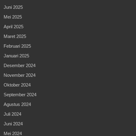
Juni 2025
Mei 2025
April 2025
Maret 2025
Februari 2025
Januari 2025
Desember 2024
November 2024
Oktober 2024
September 2024
Agustus 2024
Juli 2024
Juni 2024
Mei 2024