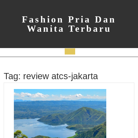
Skip
to
content
Fashion Pria Dan
Wanita Terbaru
Open
Button
Tag:
review atcs-jakarta