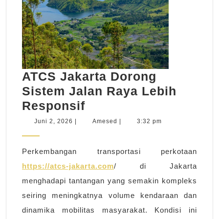
ATCS Jakarta Dorong
Sistem Jalan Raya Lebih
ATCS
Responsif
Jakarta
Juni
Amesed
Juni 2, 2026
|
Amesed
|
3:32 pm
2,
Dorong
2026
Sistem
Perkembangan transportasi perkotaan
Jalan
https://atcs-jakarta.com
/ di Jakarta
Raya
menghadapi tantangan yang semakin kompleks
Lebih
seiring meningkatnya volume kendaraan dan
Responsif
dinamika mobilitas masyarakat. Kondisi ini