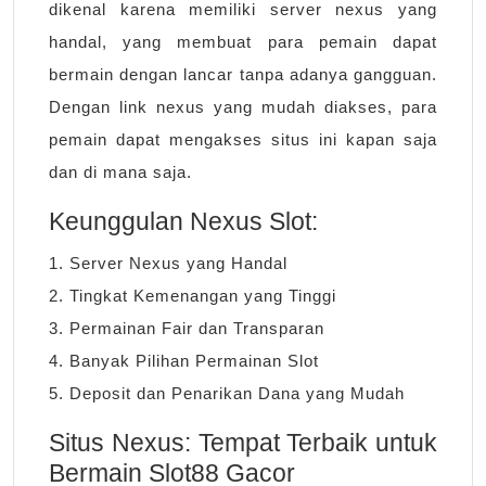
dikenal karena memiliki server nexus yang
handal, yang membuat para pemain dapat
bermain dengan lancar tanpa adanya gangguan.
Dengan link nexus yang mudah diakses, para
pemain dapat mengakses situs ini kapan saja
dan di mana saja.
Keunggulan Nexus Slot:
1. Server Nexus yang Handal
2. Tingkat Kemenangan yang Tinggi
3. Permainan Fair dan Transparan
4. Banyak Pilihan Permainan Slot
5. Deposit dan Penarikan Dana yang Mudah
Situs Nexus: Tempat Terbaik untuk
Bermain Slot88 Gacor