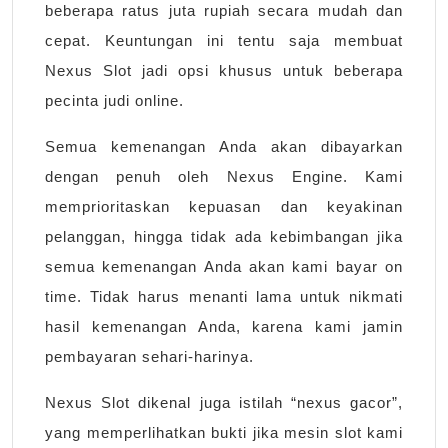
beberapa ratus juta rupiah secara mudah dan
cepat. Keuntungan ini tentu saja membuat
Nexus Slot jadi opsi khusus untuk beberapa
pecinta judi online.
Semua kemenangan Anda akan dibayarkan
dengan penuh oleh Nexus Engine. Kami
memprioritaskan kepuasan dan keyakinan
pelanggan, hingga tidak ada kebimbangan jika
semua kemenangan Anda akan kami bayar on
time. Tidak harus menanti lama untuk nikmati
hasil kemenangan Anda, karena kami jamin
pembayaran sehari-harinya.
Nexus Slot dikenal juga istilah “nexus gacor”,
yang memperlihatkan bukti jika mesin slot kami