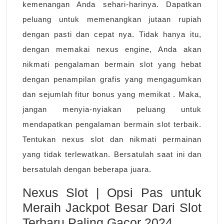
kemenangan Anda sehari-harinya. Dapatkan
peluang untuk memenangkan jutaan rupiah
dengan pasti dan cepat nya. Tidak hanya itu,
dengan memakai nexus engine, Anda akan
nikmati pengalaman bermain slot yang hebat
dengan penampilan grafis yang mengagumkan
dan sejumlah fitur bonus yang memikat . Maka,
jangan menyia-nyiakan peluang untuk
mendapatkan pengalaman bermain slot terbaik.
Tentukan nexus slot dan nikmati permainan
yang tidak terlewatkan. Bersatulah saat ini dan
bersatulah dengan beberapa juara.
Nexus Slot | Opsi Pas untuk
Meraih Jackpot Besar Dari Slot
Terbaru Paling Gacor 2024