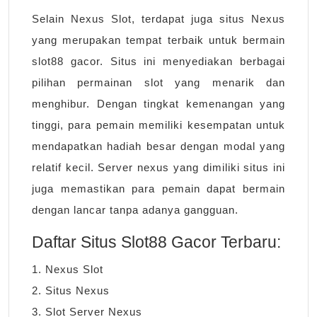
Selain Nexus Slot, terdapat juga situs Nexus
yang merupakan tempat terbaik untuk bermain
slot88 gacor. Situs ini menyediakan berbagai
pilihan permainan slot yang menarik dan
menghibur. Dengan tingkat kemenangan yang
tinggi, para pemain memiliki kesempatan untuk
mendapatkan hadiah besar dengan modal yang
relatif kecil. Server nexus yang dimiliki situs ini
juga memastikan para pemain dapat bermain
dengan lancar tanpa adanya gangguan.
Daftar Situs Slot88 Gacor Terbaru:
1. Nexus Slot
2. Situs Nexus
3. Slot Server Nexus