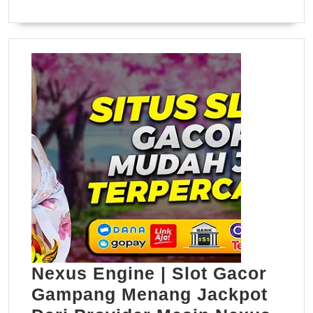
Nexus Engine | Slot Gacor
Gampang Menang Jackpot