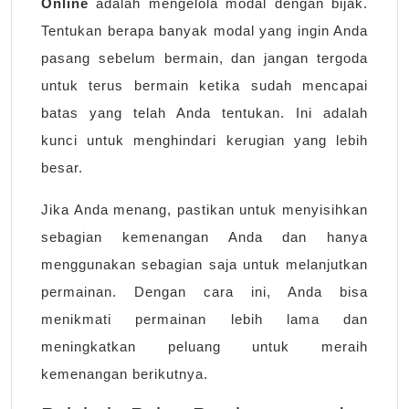
Online
adalah mengelola modal dengan bijak.
Tentukan berapa banyak modal yang ingin Anda
pasang sebelum bermain, dan jangan tergoda
untuk terus bermain ketika sudah mencapai
batas yang telah Anda tentukan. Ini adalah
kunci untuk menghindari kerugian yang lebih
besar.
Jika Anda menang, pastikan untuk menyisihkan
sebagian kemenangan Anda dan hanya
menggunakan sebagian saja untuk melanjutkan
permainan. Dengan cara ini, Anda bisa
menikmati permainan lebih lama dan
meningkatkan peluang untuk meraih
kemenangan berikutnya.