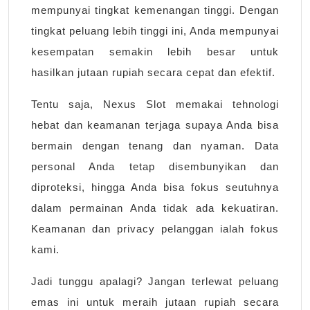
mempunyai tingkat kemenangan tinggi. Dengan
tingkat peluang lebih tinggi ini, Anda mempunyai
kesempatan semakin lebih besar untuk
hasilkan jutaan rupiah secara cepat dan efektif.
Tentu saja, Nexus Slot memakai tehnologi
hebat dan keamanan terjaga supaya Anda bisa
bermain dengan tenang dan nyaman. Data
personal Anda tetap disembunyikan dan
diproteksi, hingga Anda bisa fokus seutuhnya
dalam permainan Anda tidak ada kekuatiran.
Keamanan dan privacy pelanggan ialah fokus
kami.
Jadi tunggu apalagi? Jangan terlewat peluang
emas ini untuk meraih jutaan rupiah secara