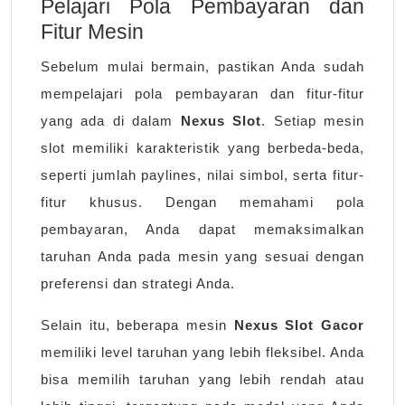
Pelajari Pola Pembayaran dan
Fitur Mesin
Sebelum mulai bermain, pastikan Anda sudah
mempelajari pola pembayaran dan fitur-fitur
yang ada di dalam
Nexus Slot
. Setiap mesin
slot memiliki karakteristik yang berbeda-beda,
seperti jumlah paylines, nilai simbol, serta fitur-
fitur khusus. Dengan memahami pola
pembayaran, Anda dapat memaksimalkan
taruhan Anda pada mesin yang sesuai dengan
preferensi dan strategi Anda.
Selain itu, beberapa mesin
Nexus Slot Gacor
memiliki level taruhan yang lebih fleksibel. Anda
bisa memilih taruhan yang lebih rendah atau