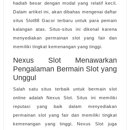
Profesional
hadiah besar dengan modal yang relatif kecil.
Dalam artikel ini, akan dibahas mengenai daftar
situs Slot88 Gacor terbaru untuk para pemain
kalangan atas. Situs-situs ini dikenal karena
menyediakan permainan slot yang fair dan
memiliki tingkat kemenangan yang tinggi.
Nexus Slot Menawarkan
Pengalaman Bermain Slot yang
Unggul
Salah satu situs terbaik untuk bermain slot
online adalah Nexus Slot. Situs ini memiliki
reputasi yang baik dalam menyediakan
permainan slot yang fair dan memiliki tingkat
kemenangan yang tinggi. Nexus Slot juga