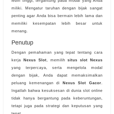
lebih tinggi, tergantung pada modal yang Anda
miliki. Mengatur taruhan dengan bijak sangat
penting agar Anda bisa bermain lebih lama dan
memiliki kesempatan lebih besar untuk
menang.
Penutup
Dengan pemahaman yang tepat tentang cara
kerja
Nexus Slot
, memilih
situs slot Nexus
yang terpercaya, serta mengelola modal
dengan bijak, Anda dapat memaksimalkan
peluang kemenangan di
Nexus Slot Gacor
.
Ingatlah bahwa kesuksesan di dunia slot online
tidak hanya bergantung pada keberuntungan,
tetapi juga pada strategi dan keputusan yang
tepat.