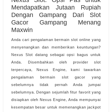
Mendapatkan Jutaan Rupiah
Dengan Gampang Dari Slot
Gacor Gampang Menang
Maxwin
Anda cari pengalaman bermain slot online yang
menyenangkan dan memberikan keuntungan?
Nexus Slot datang sebagai opsi bagus untuk
Anda. Disembahkan oleh provider slot
terpercaya, Nexus Engine, kami tawarkan
pengalaman bermain slot gacor yang
sebelumnya tidak pernah Anda jumpai
sebelumnya. Dengan sejumlah fitur favorit yang
disiapkan oleh Nexus Engine, Anda mempunyai
kesempatan besar untuk memenangkan jackpot