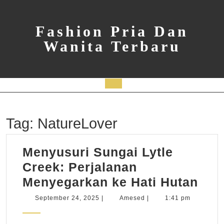
Skip
to
content
Fashion Pria Dan
Wanita Terbaru
Open
Button
Tag:
NatureLover
Menyusuri Sungai Lytle
Creek: Perjalanan
Men
Menyegarkan ke Hati Hutan
Sun
September
Amesed
September 24, 2025
|
Amesed
|
1:41 pm
24,
Lytl
2025