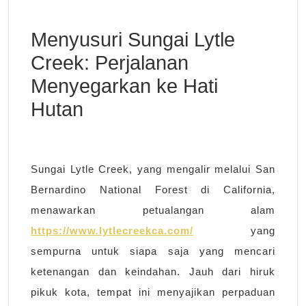
Cre
Per
Menyusuri Sungai Lytle
Men
Creek: Perjalanan
ke
Menyegarkan ke Hati
Hati
Hut
Hutan
Sungai Lytle Creek, yang mengalir melalui San
Bernardino National Forest di California,
menawarkan petualangan alam
https://www.lytlecreekca.com/
yang
sempurna untuk siapa saja yang mencari
ketenangan dan keindahan. Jauh dari hiruk
pikuk kota, tempat ini menyajikan perpaduan