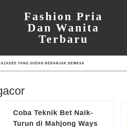
Fashion Pria
Dan Wanita
Terbaru
 RAZADEE YANG SUDAH BERANJAK DEWASA
gacor
Coba Teknik Bet Naik-
Turun di Mahjong Ways