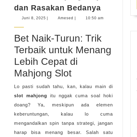
Coba
dan Rasakan Bedanya
Teknik
Juni
Amesed
Juni 8, 2025
|
Amesed
|
10:50 am
Bet
8,
2025
Naik-
Bet Naik-Turun: Trik
Turun
Terbaik untuk Menang
di
Lebih Cepat di
Mahjong
Ways
Mahjong Slot
dan
Lo pasti sudah tahu, kan, kalau main di
Rasakan
slot mahjong
itu nggak cuma soal hoki
Bedanya
doang? Ya, meskipun ada elemen
keberuntungan, kalau lo cuma
mengandalkan spin tanpa strategi, jangan
harap bisa menang besar. Salah satu