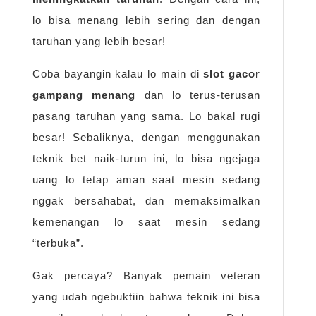
lo bisa menang lebih sering dan dengan
taruhan yang lebih besar!
Coba bayangin kalau lo main di
slot gacor
gampang menang
dan lo terus-terusan
pasang taruhan yang sama. Lo bakal rugi
besar! Sebaliknya, dengan menggunakan
teknik bet naik-turun ini, lo bisa ngejaga
uang lo tetap aman saat mesin sedang
nggak bersahabat, dan memaksimalkan
kemenangan lo saat mesin sedang
“terbuka”.
Gak percaya? Banyak pemain veteran
yang udah ngebuktiin bahwa teknik ini bisa