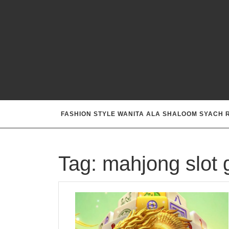
Skip
to
content
FASHION STYLE WANITA ALA SHALOOM SYACH
Tag:
mahjong slot 