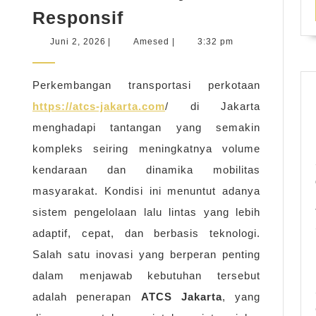
ATCS
Responsif
Jakarta
Juni
Amesed
Juni 2, 2026
|
Amesed
|
3:32 pm
Dorong
2,
2026
Sistem
Perkembangan transportasi perkotaan
Jalan
https://atcs-jakarta.com
/ di Jakarta
Raya
menghadapi tantangan yang semakin
Lebih
kompleks seiring meningkatnya volume
Responsif
kendaraan dan dinamika mobilitas
masyarakat. Kondisi ini menuntut adanya
sistem pengelolaan lalu lintas yang lebih
adaptif, cepat, dan berbasis teknologi.
Salah satu inovasi yang berperan penting
dalam menjawab kebutuhan tersebut
adalah penerapan
ATCS Jakarta
, yang