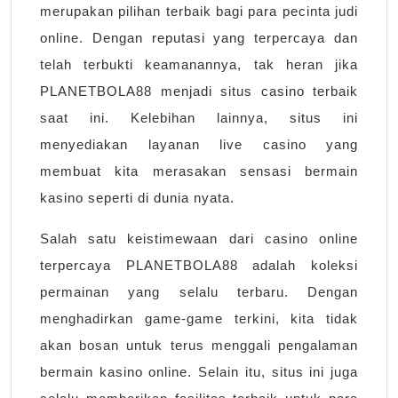
merupakan pilihan terbaik bagi para pecinta judi
online. Dengan reputasi yang terpercaya dan
telah terbukti keamanannya, tak heran jika
PLANETBOLA88 menjadi situs casino terbaik
saat ini. Kelebihan lainnya, situs ini
menyediakan layanan live casino yang
membuat kita merasakan sensasi bermain
kasino seperti di dunia nyata.
Salah satu keistimewaan dari casino online
terpercaya PLANETBOLA88 adalah koleksi
permainan yang selalu terbaru. Dengan
menghadirkan game-game terkini, kita tidak
akan bosan untuk terus menggali pengalaman
bermain kasino online. Selain itu, situs ini juga