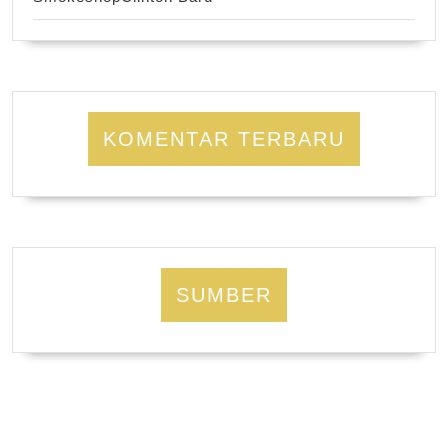
KOMENTAR TERBARU
SUMBER