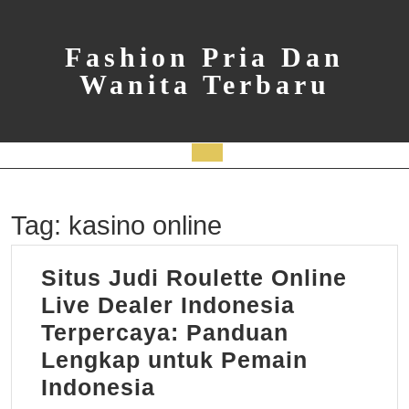
Skip
to
content
Fashion Pria Dan
Wanita Terbaru
Open
Button
Tag:
kasino online
Situs Judi Roulette Online
Live Dealer Indonesia
Terpercaya: Panduan
Lengkap untuk Pemain
Situs
Indonesia