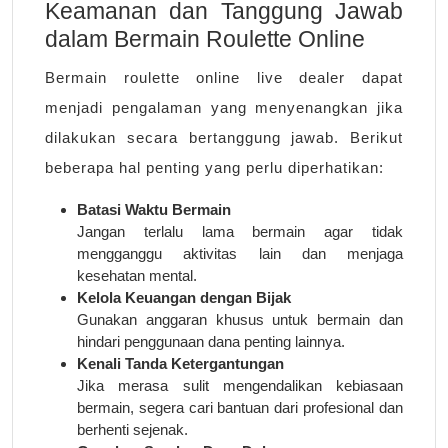
Keamanan dan Tanggung Jawab
dalam Bermain Roulette Online
Bermain roulette online live dealer dapat
menjadi pengalaman yang menyenangkan jika
dilakukan secara bertanggung jawab. Berikut
beberapa hal penting yang perlu diperhatikan:
Batasi Waktu Bermain
Jangan terlalu lama bermain agar tidak
mengganggu aktivitas lain dan menjaga
kesehatan mental.
Kelola Keuangan dengan Bijak
Gunakan anggaran khusus untuk bermain dan
hindari penggunaan dana penting lainnya.
Kenali Tanda Ketergantungan
Jika merasa sulit mengendalikan kebiasaan
bermain, segera cari bantuan dari profesional dan
berhenti sejenak.