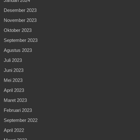
Januari 2024
Desember 2023
November 2023
Oktober 2023
September 2023
Agustus 2023
Juli 2023
Juni 2023
Mei 2023
April 2023
Maret 2023
Februari 2023
September 2022
April 2022