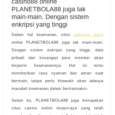
casino88 online
PLANETBOLA88 juga tak
main-main. Dengan sistem
enkripsi yang tinggi
Dalam hal keamanan, situs
mahjong ways
online PLANETBOLA88 juga tak main-main.
Dengan sistem enkripsi yang tinggi, data
pribadi dan keuangan para member akan
terjamin keamanannya. Hal ini tentu
memberikan rasa nyaman dan aman saat
bermain, tanpa perlu khawatir akan adanya
masalah keamanan dalam bertransaksi.
Selain itu, PLANETBOLA88 juga merupakan
situs casino online terpercaya yang telah