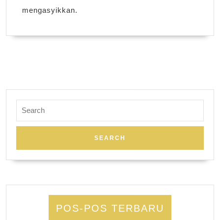
mengasyikkan.
Search
for:
POS-POS TERBARU