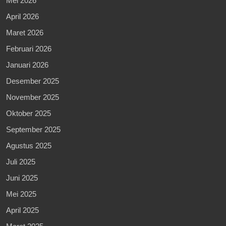
Mei 2026
April 2026
Maret 2026
Februari 2026
Januari 2026
Desember 2025
November 2025
Oktober 2025
September 2025
Agustus 2025
Juli 2025
Juni 2025
Mei 2025
April 2025