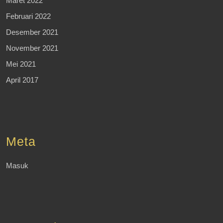
Maret 2022
Februari 2022
Desember 2021
November 2021
Mei 2021
April 2017
Meta
Masuk