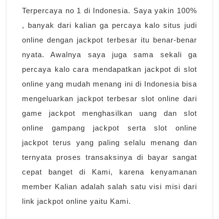
Terpercaya no 1 di Indonesia. Saya yakin 100%
, banyak dari kalian ga percaya kalo situs judi
online dengan jackpot terbesar itu benar-benar
nyata. Awalnya saya juga sama sekali ga
percaya kalo cara mendapatkan jackpot di slot
online yang mudah menang ini di Indonesia bisa
mengeluarkan jackpot terbesar slot online dari
game jackpot menghasilkan uang dan slot
online gampang jackpot serta slot online
jackpot terus yang paling selalu menang dan
ternyata proses transaksinya di bayar sangat
cepat banget di Kami, karena kenyamanan
member Kalian adalah salah satu visi misi dari
link jackpot online yaitu Kami.