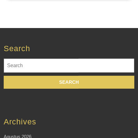
Search
Search
for:
Archives
Agustus 2026