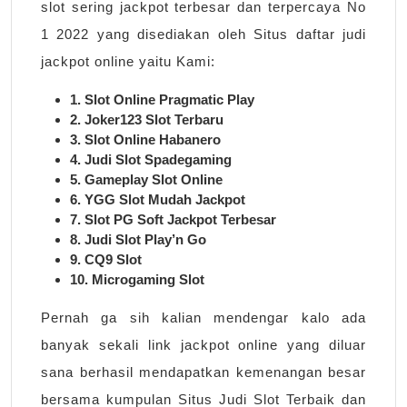
slot sering jackpot terbesar dan terpercaya No
1 2022 yang disediakan oleh Situs daftar judi
jackpot online yaitu Kami:
1. Slot Online Pragmatic Play
2. Joker123 Slot Terbaru
3. Slot Online Habanero
4. Judi Slot Spadegaming
5. Gameplay Slot Online
6. YGG Slot Mudah Jackpot
7. Slot PG Soft Jackpot Terbesar
8. Judi Slot Play’n Go
9. CQ9 Slot
10. Microgaming Slot
Pernah ga sih kalian mendengar kalo ada
banyak sekali link jackpot online yang diluar
sana berhasil mendapatkan kemenangan besar
bersama kumpulan Situs Judi Slot Terbaik dan