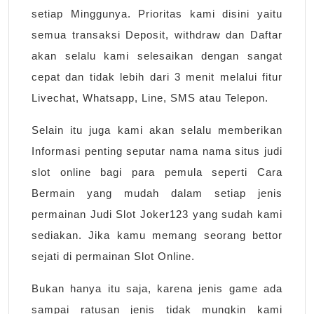
setiap Minggunya. Prioritas kami disini yaitu
semua transaksi Deposit, withdraw dan Daftar
akan selalu kami selesaikan dengan sangat
cepat dan tidak lebih dari 3 menit melalui fitur
Livechat, Whatsapp, Line, SMS atau Telepon.
Selain itu juga kami akan selalu memberikan
Informasi penting seputar nama nama situs judi
slot online bagi para pemula seperti Cara
Bermain yang mudah dalam setiap jenis
permainan Judi Slot Joker123 yang sudah kami
sediakan. Jika kamu memang seorang bettor
sejati di permainan Slot Online.
Bukan hanya itu saja, karena jenis game ada
sampai ratusan jenis tidak mungkin kami