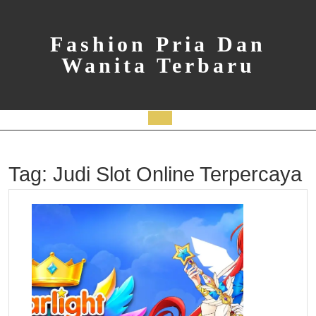
Skip
to
content
Fashion Pria Dan
Wanita Terbaru
Open
Button
Tag:
Judi Slot Online Terpercaya