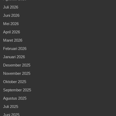
Juli 2026
Juni 2026
Mei 2026
April 2026
Maret 2026
Februari 2026
Januari 2026
Desember 2025
November 2025
Oktober 2025
September 2025
Agustus 2025
Juli 2025
Juni 2025