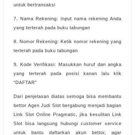
untuk bertransaksi
7. Nama Rekening: Input nama rekening Anda
yang terterah pada buku tabungan
8. Nomor Rekening: Ketik nomor rekening yang
terterah pada buku tabungan
9. Kode Verifikasi: Masukkan huruf dan angka
yang terterah pada posisi kanan lalu klik
“DAFTAR”
Dari penjelasan diatas semoga bisa membantu
bettor Agen Judi Slot bergabung menjadi bagian
Link Slot Online Pragmatic, jika kesulitan Link
Slot bisa langsung hubungi customer service
untuk bantu daftarkan akun bettor, agar