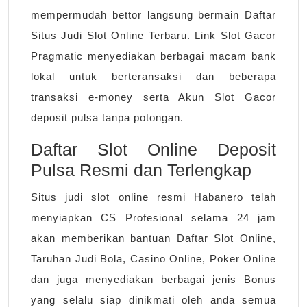
mempermudah bettor langsung bermain Daftar
Situs Judi Slot Online Terbaru. Link Slot Gacor
Pragmatic menyediakan berbagai macam bank
lokal untuk berteransaksi dan beberapa
transaksi e-money serta Akun Slot Gacor
deposit pulsa tanpa potongan.
Daftar Slot Online Deposit
Pulsa Resmi dan Terlengkap
Situs judi slot online resmi Habanero telah
menyiapkan CS Profesional selama 24 jam
akan memberikan bantuan Daftar Slot Online,
Taruhan Judi Bola, Casino Online, Poker Online
dan juga menyediakan berbagai jenis Bonus
yang selalu siap dinikmati oleh anda semua