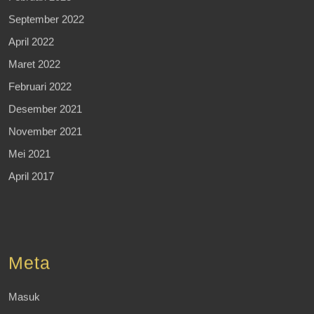
September 2022
April 2022
Maret 2022
Februari 2022
Desember 2021
November 2021
Mei 2021
April 2017
Meta
Masuk