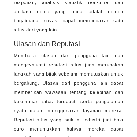
responsif, analisis statistik real-time, dan
aplikasi mobile yang lancar adalah contoh
bagaimana inovasi dapat membedakan satu
situs dari yang lain.
Ulasan dan Reputasi
Membaca ulasan dari pengguna lain dan
mengevaluasi reputasi situs juga merupakan
langkah yang bijak sebelum memutuskan untuk
bergabung. Ulasan dari pengguna lain dapat
memberikan wawasan tentang kelebihan dan
kelemahan situs tersebut, serta pengalaman
nyata dalam menggunakan layanan mereka.
Reputasi situs yang baik di industri judi bola
euro menunjukkan bahwa mereka dapat