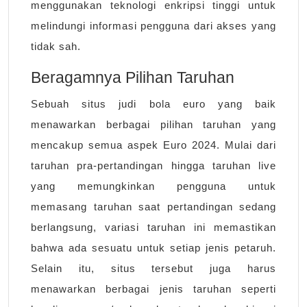
menggunakan teknologi enkripsi tinggi untuk
melindungi informasi pengguna dari akses yang
tidak sah.
Beragamnya Pilihan Taruhan
Sebuah situs judi bola euro yang baik
menawarkan berbagai pilihan taruhan yang
mencakup semua aspek Euro 2024. Mulai dari
taruhan pra-pertandingan hingga taruhan live
yang memungkinkan pengguna untuk
memasang taruhan saat pertandingan sedang
berlangsung, variasi taruhan ini memastikan
bahwa ada sesuatu untuk setiap jenis petaruh.
Selain itu, situs tersebut juga harus
menawarkan berbagai jenis taruhan seperti