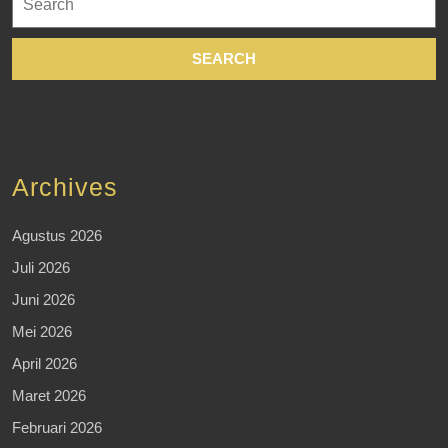
for:
Archives
Agustus 2026
Juli 2026
Juni 2026
Mei 2026
April 2026
Maret 2026
Februari 2026