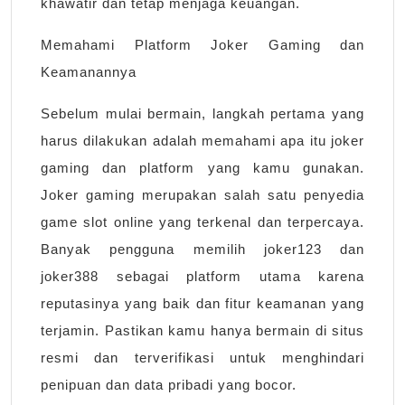
khawatir dan tetap menjaga keuangan.
Memahami Platform Joker Gaming dan
Keamanannya
Sebelum mulai bermain, langkah pertama yang
harus dilakukan adalah memahami apa itu joker
gaming dan platform yang kamu gunakan.
Joker gaming merupakan salah satu penyedia
game slot online yang terkenal dan terpercaya.
Banyak pengguna memilih joker123 dan
joker388 sebagai platform utama karena
reputasinya yang baik dan fitur keamanan yang
terjamin. Pastikan kamu hanya bermain di situs
resmi dan terverifikasi untuk menghindari
penipuan dan data pribadi yang bocor.