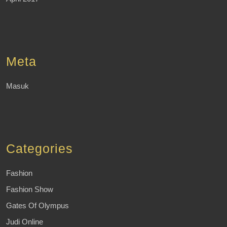
Meta
Masuk
Categories
Fashion
Fashion Show
Gates Of Olympus
Judi Online