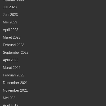
Juli 2023
Juni 2023
Mei 2023
April 2023
Maret 2023
Februari 2023
September 2022
April 2022
Maret 2022
Februari 2022
Desember 2021
November 2021
Mei 2021
April 2017