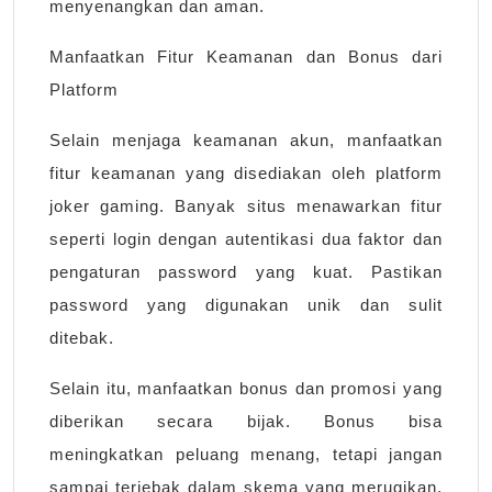
menyenangkan dan aman.
Manfaatkan Fitur Keamanan dan Bonus dari
Platform
Selain menjaga keamanan akun, manfaatkan
fitur keamanan yang disediakan oleh platform
joker gaming. Banyak situs menawarkan fitur
seperti login dengan autentikasi dua faktor dan
pengaturan password yang kuat. Pastikan
password yang digunakan unik dan sulit
ditebak.
Selain itu, manfaatkan bonus dan promosi yang
diberikan secara bijak. Bonus bisa
meningkatkan peluang menang, tetapi jangan
sampai terjebak dalam skema yang merugikan.