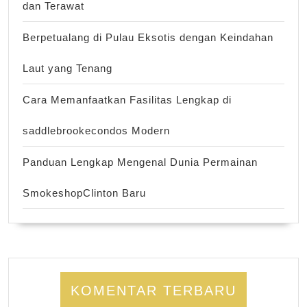
dan Terawat
Berpetualang di Pulau Eksotis dengan Keindahan
Laut yang Tenang
Cara Memanfaatkan Fasilitas Lengkap di
saddlebrookecondos Modern
Panduan Lengkap Mengenal Dunia Permainan
SmokeshopClinton Baru
KOMENTAR TERBARU