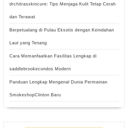
drchitrasskincure: Tips Menjaga Kulit Tetap Cerah
dan Terawat
Berpetualang di Pulau Eksotis dengan Keindahan
Laut yang Tenang
Cara Memanfaatkan Fasilitas Lengkap di
saddlebrookecondos Modern
Panduan Lengkap Mengenal Dunia Permainan
SmokeshopClinton Baru