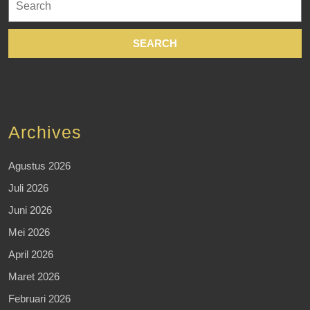
for:
Archives
Agustus 2026
Juli 2026
Juni 2026
Mei 2026
April 2026
Maret 2026
Februari 2026