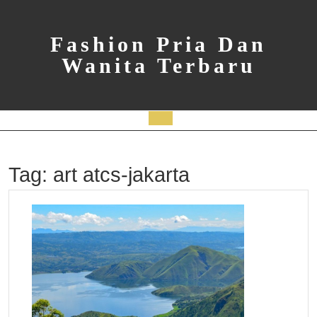
Skip
to
content
Fashion Pria Dan
Wanita Terbaru
Open
Button
Tag:
art atcs-jakarta