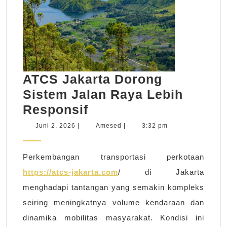
ATCS Jakarta Dorong
Sistem Jalan Raya Lebih
ATCS
Responsif
Jakarta
Juni
Amesed
Juni 2, 2026
|
Amesed
|
3:32 pm
2,
Dorong
2026
Sistem
Perkembangan transportasi perkotaan
Jalan
https://atcs-jakarta.com
/ di Jakarta
Raya
menghadapi tantangan yang semakin kompleks
Lebih
seiring meningkatnya volume kendaraan dan
Responsif
dinamika mobilitas masyarakat. Kondisi ini