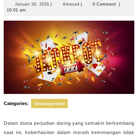
Januari
Amesed
Januari 26, 2026
|
Amesed
|
0 Comment
|
26,
10:01 am
2026
Categories:
Uncategorized
Dalam dunia perjudian daring yang semakin berkembang
saat ini, keberhasilan dalam meraih kemenangan tidak