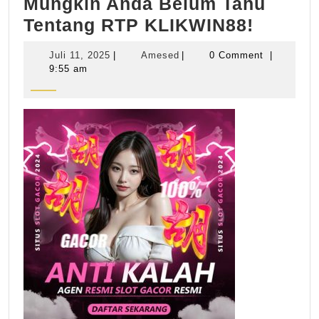
Mungkin Anda Belum Tahu
Kesuli
Tentang RTP KLIKWIN88!
Menan
Juli
Amesed
Juli 11, 2025
|
Amesed
|
0 Comment
|
di
11,
9:55 am
2025
Slot?
Mungk
Anda
Belum
Tahu
Tentan
RTP
KLIKWI