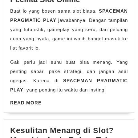
Buat lo yang bosen sama slot biasa,
SPACEMAN
PRAGMATIC PLAY
jawabannya. Dengan tampilan
yang futuristik, gameplay yang seru, dan peluang
cuan yang nyata, game ini wajib banget masuk ke
list favorit lo.
Gak perlu jadi suhu buat bisa menang. Yang
penting sabar, pake strategi, dan jangan asal
ngegas. Karena di
SPACEMAN PRAGMATIC
PLAY
, yang penting itu waktu dan insting!
READ
READ MORE
MORE
Kesulitan Menang di Slot?