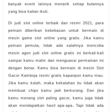
banyak event lainnya menarik setiap bulannya
yang bisa kalian ikuti.
Di judi slot online terbaik dan resmi 2021, para
pemain diberikan kebebasan untuk bermain di
mesin game slot online yang gratis. Jika kamu
pemain pemula, tidak ada salahnya mencoba
mesin agen judi slot online gratis ini berkali-kali
sampai kamu mahir dan menguasai permainan ini
dengan benar. Kamu bisa bermain di mesin Slot
Gacor Kamboja resmi gratis kapanpun kamu mau.
Jika kamu kalah, maka kekalahan itu tidak akan
membuat chips kamu jadi berkurang. Dan jika
kamu menang slot paling gacor, kamu juga tidak
akan mendapatkan hasil apa-apa. Tapi tidak ada