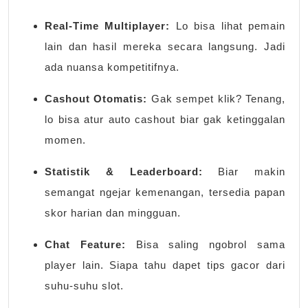
Real-Time Multiplayer:
Lo bisa lihat pemain
lain dan hasil mereka secara langsung. Jadi
ada nuansa kompetitifnya.
Cashout Otomatis:
Gak sempet klik? Tenang,
lo bisa atur auto cashout biar gak ketinggalan
momen.
Statistik & Leaderboard:
Biar makin
semangat ngejar kemenangan, tersedia papan
skor harian dan mingguan.
Chat Feature:
Bisa saling ngobrol sama
player lain. Siapa tahu dapet tips gacor dari
suhu-suhu slot.