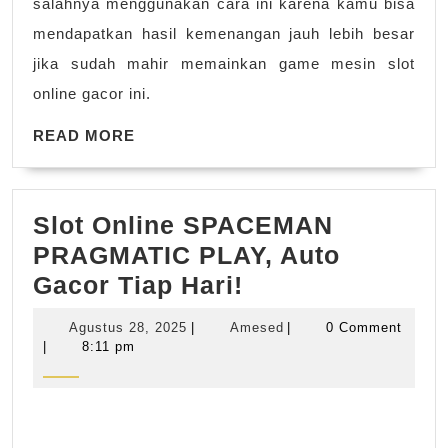
salahnya menggunakan cara ini karena kamu bisa
mendapatkan hasil kemenangan jauh lebih besar
jika sudah mahir memainkan game mesin slot
online gacor ini.
READ
READ MORE
MORE
Slot Online SPACEMAN
PRAGMATIC PLAY, Auto
Slot
Gacor Tiap Hari!
Online
Agustus
Amesed
Agustus 28, 2025
|
Amesed
|
0 Comment
SPACEMAN
28,
|
8:11 pm
2025
PRAGMATIC
PLAY,
Auto