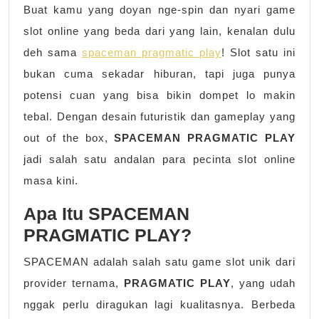
Gacor
Buat kamu yang doyan nge-spin dan nyari game
Tiap
slot online yang beda dari yang lain, kenalan dulu
Hari!
deh sama
spaceman pragmatic play
! Slot satu ini
bukan cuma sekadar hiburan, tapi juga punya
potensi cuan yang bisa bikin dompet lo makin
tebal. Dengan desain futuristik dan gameplay yang
out of the box,
SPACEMAN PRAGMATIC PLAY
jadi salah satu andalan para pecinta slot online
masa kini.
Apa Itu SPACEMAN
PRAGMATIC PLAY?
SPACEMAN adalah salah satu game slot unik dari
provider ternama,
PRAGMATIC PLAY
, yang udah
nggak perlu diragukan lagi kualitasnya. Berbeda