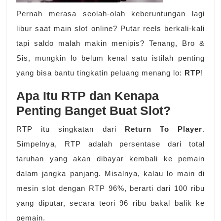
Pernah merasa seolah-olah keberuntungan lagi
libur saat main slot online? Putar reels berkali-kali
tapi saldo malah makin menipis? Tenang, Bro &
Sis, mungkin lo belum kenal satu istilah penting
yang bisa bantu tingkatin peluang menang lo:
RTP
!
Apa Itu RTP dan Kenapa
Penting Banget Buat Slot?
RTP itu singkatan dari
Return To Player
.
Simpelnya, RTP adalah persentase dari total
taruhan yang akan dibayar kembali ke pemain
dalam jangka panjang. Misalnya, kalau lo main di
mesin slot dengan RTP 96%, berarti dari 100 ribu
yang diputar, secara teori 96 ribu bakal balik ke
pemain.