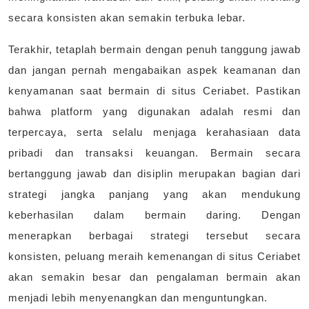
secara konsisten akan semakin terbuka lebar.
Terakhir, tetaplah bermain dengan penuh tanggung jawab
dan jangan pernah mengabaikan aspek keamanan dan
kenyamanan saat bermain di situs Ceriabet. Pastikan
bahwa platform yang digunakan adalah resmi dan
terpercaya, serta selalu menjaga kerahasiaan data
pribadi dan transaksi keuangan. Bermain secara
bertanggung jawab dan disiplin merupakan bagian dari
strategi jangka panjang yang akan mendukung
keberhasilan dalam bermain daring. Dengan
menerapkan berbagai strategi tersebut secara
konsisten, peluang meraih kemenangan di situs Ceriabet
akan semakin besar dan pengalaman bermain akan
menjadi lebih menyenangkan dan menguntungkan.