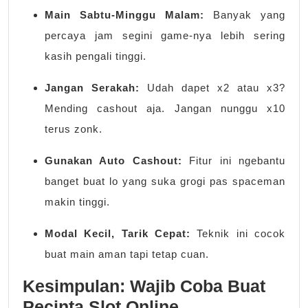
Main Sabtu-Minggu Malam:
Banyak yang
percaya jam segini game-nya lebih sering
kasih pengali tinggi.
Jangan Serakah:
Udah dapet x2 atau x3?
Mending cashout aja. Jangan nunggu x10
terus zonk.
Gunakan Auto Cashout:
Fitur ini ngebantu
banget buat lo yang suka grogi pas spaceman
makin tinggi.
Modal Kecil, Tarik Cepat:
Teknik ini cocok
buat main aman tapi tetap cuan.
Kesimpulan: Wajib Coba Buat
Pecinta Slot Online