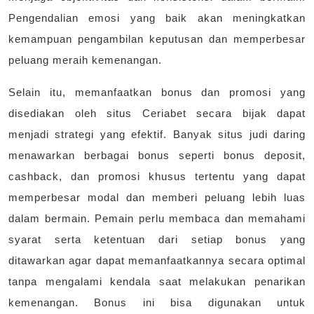
Pengendalian emosi yang baik akan meningkatkan
kemampuan pengambilan keputusan dan memperbesar
peluang meraih kemenangan.
Selain itu, memanfaatkan bonus dan promosi yang
disediakan oleh situs Ceriabet secara bijak dapat
menjadi strategi yang efektif. Banyak situs judi daring
menawarkan berbagai bonus seperti bonus deposit,
cashback, dan promosi khusus tertentu yang dapat
memperbesar modal dan memberi peluang lebih luas
dalam bermain. Pemain perlu membaca dan memahami
syarat serta ketentuan dari setiap bonus yang
ditawarkan agar dapat memanfaatkannya secara optimal
tanpa mengalami kendala saat melakukan penarikan
kemenangan. Bonus ini bisa digunakan untuk