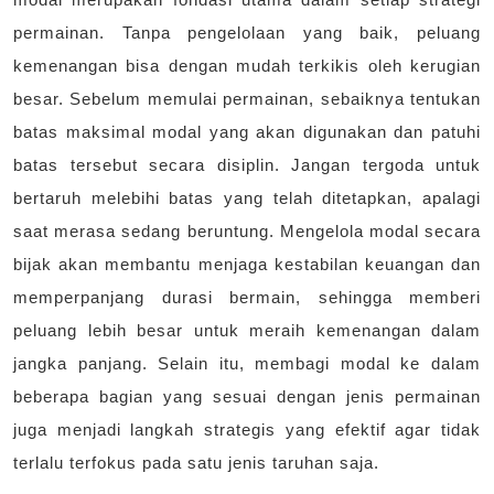
permainan. Tanpa pengelolaan yang baik, peluang
kemenangan bisa dengan mudah terkikis oleh kerugian
besar. Sebelum memulai permainan, sebaiknya tentukan
batas maksimal modal yang akan digunakan dan patuhi
batas tersebut secara disiplin. Jangan tergoda untuk
bertaruh melebihi batas yang telah ditetapkan, apalagi
saat merasa sedang beruntung. Mengelola modal secara
bijak akan membantu menjaga kestabilan keuangan dan
memperpanjang durasi bermain, sehingga memberi
peluang lebih besar untuk meraih kemenangan dalam
jangka panjang. Selain itu, membagi modal ke dalam
beberapa bagian yang sesuai dengan jenis permainan
juga menjadi langkah strategis yang efektif agar tidak
terlalu terfokus pada satu jenis taruhan saja.