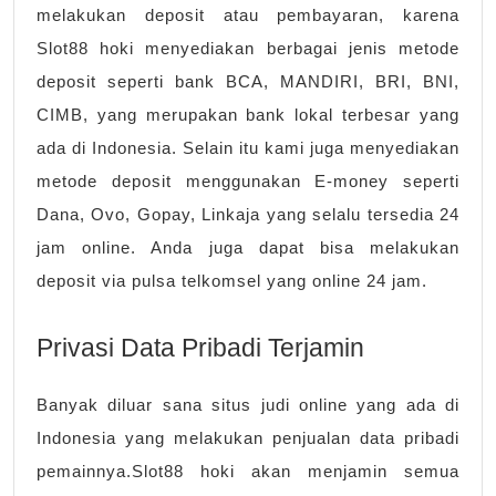
melakukan deposit atau pembayaran, karena
Slot88 hoki menyediakan berbagai jenis metode
deposit seperti bank BCA, MANDIRI, BRI, BNI,
CIMB, yang merupakan bank lokal terbesar yang
ada di Indonesia. Selain itu kami juga menyediakan
metode deposit menggunakan E-money seperti
Dana, Ovo, Gopay, Linkaja yang selalu tersedia 24
jam online. Anda juga dapat bisa melakukan
deposit via pulsa telkomsel yang online 24 jam.
Privasi Data Pribadi Terjamin
Banyak diluar sana situs judi online yang ada di
Indonesia yang melakukan penjualan data pribadi
pemainnya.Slot88 hoki akan menjamin semua