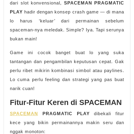
dari slot konvensional,
SPACEMAN PRAGMATIC
PLAY
hadir dengan konsep crash game — di mana
lo harus ‘keluar’ dari permainan sebelum
spaceman-nya meledak. Simple? Iya. Tapi serunya
bukan main!
Game ini cocok banget buat lo yang suka
tantangan dan pengambilan keputusan cepat. Gak
perlu ribet mikirin kombinasi simbol atau paylines.
Lo cuma perlu feeling dan strategi yang pas buat
narik cuan!
Fitur-Fitur Keren di SPACEMAN
SPACEMAN
PRAGMATIC PLAY
dibekali fitur
kece yang bikin permainannya makin seru dan
nggak monoton: