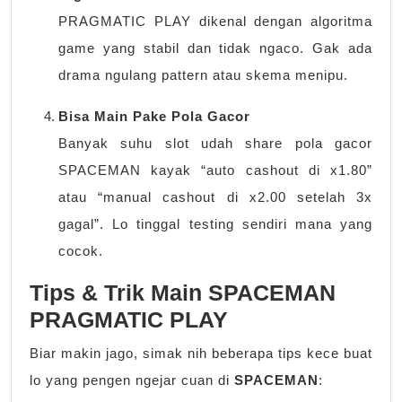
PRAGMATIC PLAY dikenal dengan algoritma
game yang stabil dan tidak ngaco. Gak ada
drama ngulang pattern atau skema menipu.
Bisa Main Pake Pola Gacor
Banyak suhu slot udah share pola gacor
SPACEMAN kayak “auto cashout di x1.80”
atau “manual cashout di x2.00 setelah 3x
gagal”. Lo tinggal testing sendiri mana yang
cocok.
Tips & Trik Main SPACEMAN
PRAGMATIC PLAY
Biar makin jago, simak nih beberapa tips kece buat
lo yang pengen ngejar cuan di
SPACEMAN
: