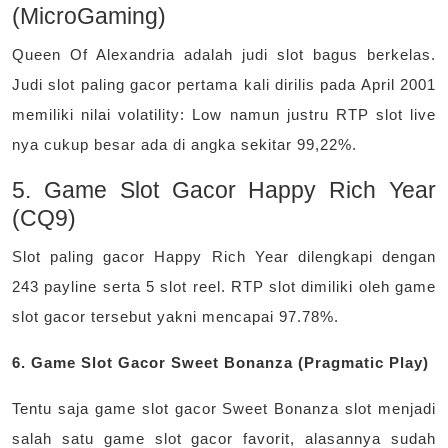
(MicroGaming)
Queen Of Alexandria adalah judi slot bagus berkelas.
Judi slot paling gacor pertama kali dirilis pada April 2001
memiliki nilai volatility: Low namun justru RTP slot live
nya cukup besar ada di angka sekitar 99,22%.
5. Game Slot Gacor Happy Rich Year
(CQ9)
Slot paling gacor Happy Rich Year dilengkapi dengan
243 payline serta 5 slot reel. RTP slot dimiliki oleh game
slot gacor tersebut yakni mencapai 97.78%.
6. Game Slot Gacor Sweet Bonanza (Pragmatic Play)
Tentu saja game slot gacor Sweet Bonanza slot menjadi
salah satu game slot gacor favorit, alasannya sudah