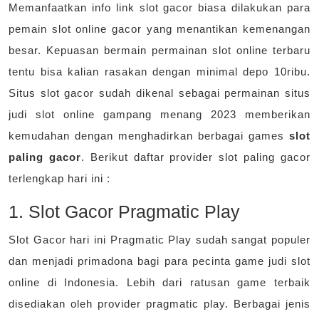
Memanfaatkan info link slot gacor biasa dilakukan para
pemain slot online gacor yang menantikan kemenangan
besar. Kepuasan bermain permainan slot online terbaru
tentu bisa kalian rasakan dengan minimal depo 10ribu.
Situs slot gacor sudah dikenal sebagai permainan situs
judi slot online gampang menang 2023 memberikan
kemudahan dengan menghadirkan berbagai games
slot
paling gacor
. Berikut daftar provider slot paling gacor
terlengkap hari ini :
1. Slot Gacor Pragmatic Play
Slot Gacor hari ini Pragmatic Play sudah sangat populer
dan menjadi primadona bagi para pecinta game judi slot
online di Indonesia. Lebih dari ratusan game terbaik
disediakan oleh provider pragmatic play. Berbagai jenis