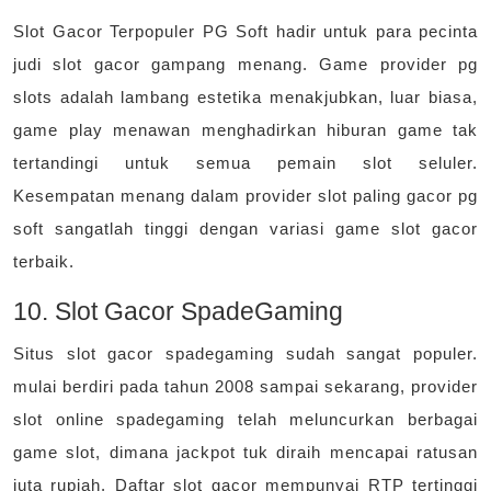
Slot Gacor Terpopuler PG Soft hadir untuk para pecinta
judi slot gacor gampang menang. Game provider pg
slots adalah lambang estetika menakjubkan, luar biasa,
game play menawan menghadirkan hiburan game tak
tertandingi untuk semua pemain slot seluler.
Kesempatan menang dalam provider slot paling gacor pg
soft sangatlah tinggi dengan variasi game slot gacor
terbaik.
10. Slot Gacor SpadeGaming
Situs slot gacor spadegaming sudah sangat populer.
mulai berdiri pada tahun 2008 sampai sekarang, provider
slot online spadegaming telah meluncurkan berbagai
game slot, dimana jackpot tuk diraih mencapai ratusan
juta rupiah. Daftar slot gacor mempunyai RTP tertinggi