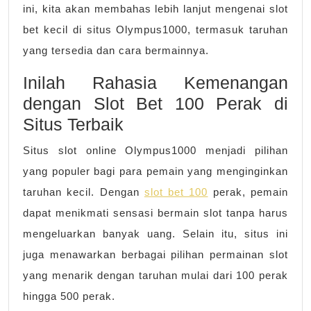
ini, kita akan membahas lebih lanjut mengenai slot
bet kecil di situs Olympus1000, termasuk taruhan
yang tersedia dan cara bermainnya.
Inilah Rahasia Kemenangan
dengan Slot Bet 100 Perak di
Situs Terbaik
Situs slot online Olympus1000 menjadi pilihan
yang populer bagi para pemain yang menginginkan
taruhan kecil. Dengan
slot bet 100
perak, pemain
dapat menikmati sensasi bermain slot tanpa harus
mengeluarkan banyak uang. Selain itu, situs ini
juga menawarkan berbagai pilihan permainan slot
yang menarik dengan taruhan mulai dari 100 perak
hingga 500 perak.