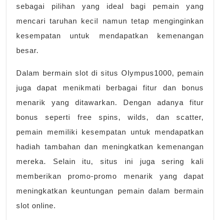
sebagai pilihan yang ideal bagi pemain yang
mencari taruhan kecil namun tetap menginginkan
kesempatan untuk mendapatkan kemenangan
besar.
Dalam bermain slot di situs Olympus1000, pemain
juga dapat menikmati berbagai fitur dan bonus
menarik yang ditawarkan. Dengan adanya fitur
bonus seperti free spins, wilds, dan scatter,
pemain memiliki kesempatan untuk mendapatkan
hadiah tambahan dan meningkatkan kemenangan
mereka. Selain itu, situs ini juga sering kali
memberikan promo-promo menarik yang dapat
meningkatkan keuntungan pemain dalam bermain
slot online.