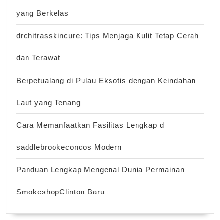
yang Berkelas
drchitrasskincure: Tips Menjaga Kulit Tetap Cerah
dan Terawat
Berpetualang di Pulau Eksotis dengan Keindahan
Laut yang Tenang
Cara Memanfaatkan Fasilitas Lengkap di
saddlebrookecondos Modern
Panduan Lengkap Mengenal Dunia Permainan
SmokeshopClinton Baru