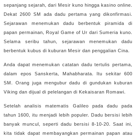
sepanjang sejarah, dari Mesir kuno hingga kasino online.
Dekat 2600 SM ada dadu pertama yang dikonfirmasi.
Sejarawan menemukan dadu berbentuk piramida di
papan permainan, Royal Game of Ur dari Sumeria kuno.
Selama seribu tahun, sejarawan menemukan dadu
berbentuk kubus di kuburan Mesir dan penggalian Cina.
Anda dapat menemukan catatan dadu tertulis pertama,
dalam epos Sanskerta, Mahabharata. Itu sekitar 600
SM. Orang juga mengubur dadu di gundukan kuburan
Viking dan dijual di pelelangan di Kekaisaran Romawi.
Setelah analisis matematis Galileo pada dadu pada
tahun 1600, itu menjadi lebih populer. Dadu bersisi lebih
banyak muncul, seperti dadu bersisi 8-10-20. Saat ini,
kita tidak dapat membayangkan permainan papan atau