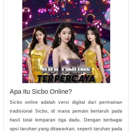
Apa Itu Sicbo Online?
Sicbo online adalah versi digital dari permainan
tradisional Sicbo, di mana pemain bertaruh pada
hasil total lemparan tiga dadu. Dengan berbagai
opsi taruhan yang ditawarkan, seperti taruhan pada