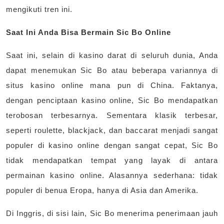
mengikuti tren ini.
Saat Ini Anda Bisa Bermain Sic Bo Online
Saat ini, selain di kasino darat di seluruh dunia, Anda
dapat menemukan Sic Bo atau beberapa variannya di
situs kasino online mana pun di China. Faktanya,
dengan penciptaan kasino online, Sic Bo mendapatkan
terobosan terbesarnya. Sementara klasik terbesar,
seperti roulette, blackjack, dan baccarat menjadi sangat
populer di kasino online dengan sangat cepat, Sic Bo
tidak mendapatkan tempat yang layak di antara
permainan kasino online. Alasannya sederhana: tidak
populer di benua Eropa, hanya di Asia dan Amerika.
Di Inggris, di sisi lain, Sic Bo menerima penerimaan jauh