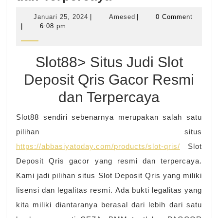
Situs
Januari
Amesed
Januari 25, 2024
|
Amesed
|
0 Comment
Judi
25,
|
6:08 pm
2024
Slot
Deposit
Slot88> Situs Judi Slot
Qris
Deposit Qris Gacor Resmi
Gacor
dan Terpercaya
Resmi
dan
Slot88 sendiri sebenarnya merupakan salah satu
Terpercaya
pilihan situs
https://abbasiyatoday.com/products/slot-qris/
Slot
Deposit Qris gacor yang resmi dan terpercaya.
Kami jadi pilihan situs Slot Deposit Qris yang miliki
lisensi dan legalitas resmi. Ada bukti legalitas yang
kita miliki diantaranya berasal dari lebih dari satu