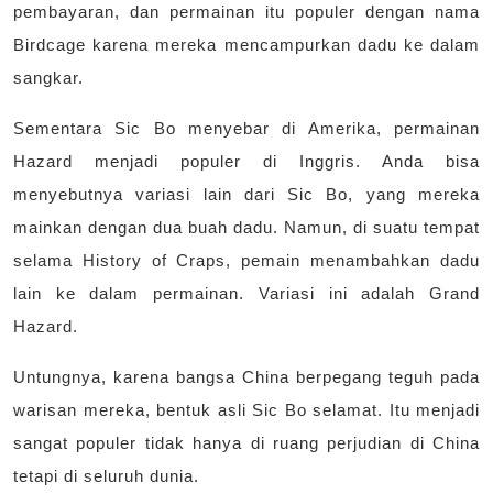
pembayaran, dan permainan itu populer dengan nama
Birdcage karena mereka mencampurkan dadu ke dalam
sangkar.
Sementara Sic Bo menyebar di Amerika, permainan
Hazard menjadi populer di Inggris. Anda bisa
menyebutnya variasi lain dari Sic Bo, yang mereka
mainkan dengan dua buah dadu. Namun, di suatu tempat
selama History of Craps, pemain menambahkan dadu
lain ke dalam permainan. Variasi ini adalah Grand
Hazard.
Untungnya, karena bangsa China berpegang teguh pada
warisan mereka, bentuk asli Sic Bo selamat. Itu menjadi
sangat populer tidak hanya di ruang perjudian di China
tetapi di seluruh dunia.