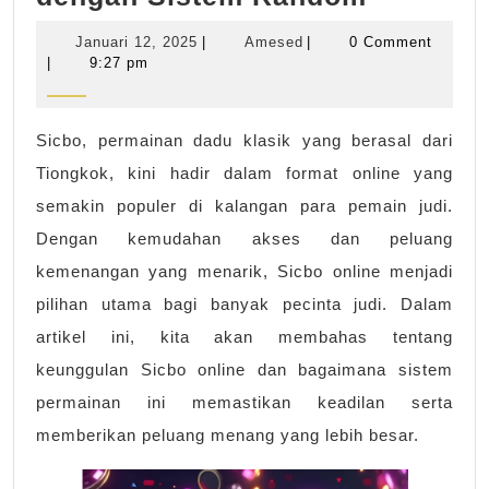
Online
Januari
Amesed
Januari 12, 2025
|
Amesed
|
0 Comment
Permain
12,
|
9:27 pm
2025
Mudah
Menang
Sicbo, permainan dadu klasik yang berasal dari
dan
Tiongkok, kini hadir dalam format online yang
Adil
semakin populer di kalangan para pemain judi.
dengan
Dengan kemudahan akses dan peluang
Sistem
kemenangan yang menarik, Sicbo online menjadi
Random
pilihan utama bagi banyak pecinta judi. Dalam
artikel ini, kita akan membahas tentang
keunggulan Sicbo online dan bagaimana sistem
permainan ini memastikan keadilan serta
memberikan peluang menang yang lebih besar.