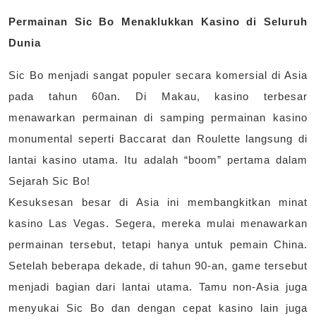
Permainan Sic Bo Menaklukkan Kasino di Seluruh
Dunia
Sic Bo menjadi sangat populer secara komersial di Asia
pada tahun 60an. Di Makau, kasino terbesar
menawarkan permainan di samping permainan kasino
monumental seperti Baccarat dan Roulette langsung di
lantai kasino utama. Itu adalah “boom” pertama dalam
Sejarah Sic Bo!
Kesuksesan besar di Asia ini membangkitkan minat
kasino Las Vegas. Segera, mereka mulai menawarkan
permainan tersebut, tetapi hanya untuk pemain China.
Setelah beberapa dekade, di tahun 90-an, game tersebut
menjadi bagian dari lantai utama. Tamu non-Asia juga
menyukai Sic Bo dan dengan cepat kasino lain juga