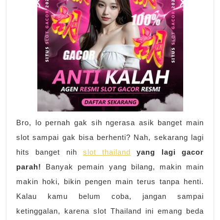
Bro, lo pernah gak sih ngerasa asik banget main
slot sampai gak bisa berhenti? Nah, sekarang lagi
hits banget nih
slot thailand
yang lagi gacor
parah!
Banyak pemain yang bilang, makin main
makin hoki, bikin pengen main terus tanpa henti.
Kalau kamu belum coba, jangan sampai
ketinggalan, karena slot Thailand ini emang beda