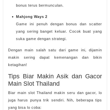
bonus terus bermunculan.
Mahjong Ways 2
Game ini penuh dengan bonus dan scatter
yang sering banget keluar. Cocok buat yang
suka game dengan strategi.
Dengan main salah satu dari game ini, dijamin
makin sering dapat kemenangan dan bikin
ketagihan!
Tips Biar Makin Asik dan Gacor
Main Slot Thailand
Biar main slot Thailand makin seru dan gacor, lo
juga harus punya trik sendiri. Nih, beberapa tips
yang bisa lo coba: