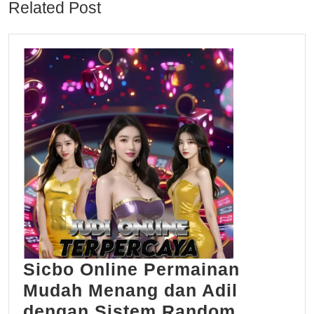
Related Post
Sicbo Online Permainan
Mudah Menang dan Adil
Sicbo
dengan Sistem Random