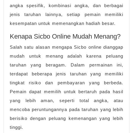
angka spesifik, kombinasi angka, dan berbagai
jenis taruhan lainnya, setiap pemain memiliki
kesempatan untuk memenangkan hadiah besar.
Kenapa Sicbo Online Mudah Menang?
Salah satu alasan mengapa Sicbo online dianggap
mudah untuk menang adalah karena peluang
taruhan yang beragam. Dalam permainan ini,
terdapat beberapa jenis taruhan yang memiliki
tingkat risiko dan pembayaran yang berbeda.
Pemain dapat memilih untuk bertaruh pada hasil
yang lebih aman, seperti total angka, atau
mencoba peruntungannya pada taruhan yang lebih
berisiko dengan peluang kemenangan yang lebih
tinggi.