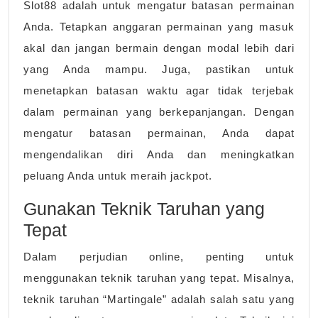
Slot88 adalah untuk mengatur batasan permainan
Anda. Tetapkan anggaran permainan yang masuk
akal dan jangan bermain dengan modal lebih dari
yang Anda mampu. Juga, pastikan untuk
menetapkan batasan waktu agar tidak terjebak
dalam permainan yang berkepanjangan. Dengan
mengatur batasan permainan, Anda dapat
mengendalikan diri Anda dan meningkatkan
peluang Anda untuk meraih jackpot.
Gunakan Teknik Taruhan yang
Tepat
Dalam perjudian online, penting untuk
menggunakan teknik taruhan yang tepat. Misalnya,
teknik taruhan “Martingale” adalah salah satu yang