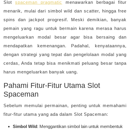
Slot
spaceman pragmatic
menawarkan berbagai fitur
menarik, mulai dari simbol wild dan scatter, hingga free
spins dan jackpot progresif. Meski demikian, banyak
pemain yang ragu untuk bermain karena merasa harus
mengeluarkan modal besar agar bisa bersaing dan
mendapatkan kemenangan. Padahal, kenyataannya,
dengan strategi yang tepat dan pengelolaan modal yang
cerdas, Anda tetap bisa menikmati peluang besar tanpa
harus mengeluarkan banyak uang.
Pahami Fitur-Fitur Utama Slot
Spaceman
Sebelum memulai permainan, penting untuk memahami
fitur-fitur utama yang ada dalam Slot Spaceman:
Simbol Wild
: Menggantikan simbol lain untuk membentuk