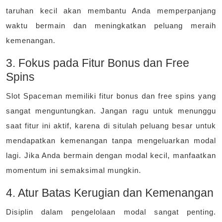
taruhan kecil akan membantu Anda memperpanjang
waktu bermain dan meningkatkan peluang meraih
kemenangan.
3. Fokus pada Fitur Bonus dan Free
Spins
Slot Spaceman memiliki fitur bonus dan free spins yang
sangat menguntungkan. Jangan ragu untuk menunggu
saat fitur ini aktif, karena di situlah peluang besar untuk
mendapatkan kemenangan tanpa mengeluarkan modal
lagi. Jika Anda bermain dengan modal kecil, manfaatkan
momentum ini semaksimal mungkin.
4. Atur Batas Kerugian dan Kemenangan
Disiplin dalam pengelolaan modal sangat penting.