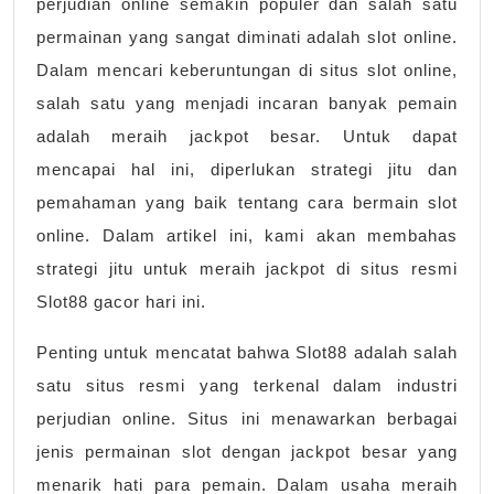
perjudian online semakin populer dan salah satu
Slot88
permainan yang sangat diminati adalah slot online.
Gacor
Dalam mencari keberuntungan di situs slot online,
Hari
salah satu yang menjadi incaran banyak pemain
Ini
adalah meraih jackpot besar. Untuk dapat
untuk
mencapai hal ini, diperlukan strategi jitu dan
Meraih
pemahaman yang baik tentang cara bermain slot
Jackpot
online. Dalam artikel ini, kami akan membahas
2024
strategi jitu untuk meraih jackpot di situs resmi
Slot88 gacor hari ini.
Penting untuk mencatat bahwa Slot88 adalah salah
satu situs resmi yang terkenal dalam industri
perjudian online. Situs ini menawarkan berbagai
jenis permainan slot dengan jackpot besar yang
menarik hati para pemain. Dalam usaha meraih