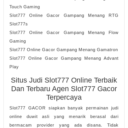
Touch Gaming
Slot777 Online Gacor Gampang Menang RTG
Slot777s
Slot777 Online Gacor Gampang Menang Flow
Gaming
Slot777 Online Gacor Gampang Menang Gamatron
Slot777 Online Gacor Gampang Menang Advant
Play
Situs Judi Slot777 Online Terbaik
Dan Terbaru Agen Slot777 Gacor
Terpercaya
Slot777 GACOR siapkan banyak permainan judi
online duwit asli yang menarik berasal dari
bermacam provider yang ada disana. Tidak