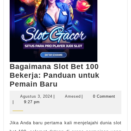
Bagaimana Slot Bet 100
Bekerja: Panduan untuk
Bagaimana
Pemain Baru
Slot
Agustus
Amesed
Agustus 3, 2024
|
Amesed
|
0 Comment
Bet
3,
|
9:27 pm
2024
100
Bekerja:
Jika Anda baru pertama kali menjelajahi dunia slot
Panduan