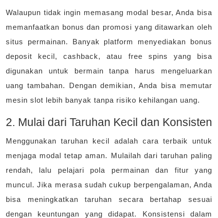
Walaupun tidak ingin memasang modal besar, Anda bisa
memanfaatkan bonus dan promosi yang ditawarkan oleh
situs permainan. Banyak platform menyediakan bonus
deposit kecil, cashback, atau free spins yang bisa
digunakan untuk bermain tanpa harus mengeluarkan
uang tambahan. Dengan demikian, Anda bisa memutar
mesin slot lebih banyak tanpa risiko kehilangan uang.
2. Mulai dari Taruhan Kecil dan Konsisten
Menggunakan taruhan kecil adalah cara terbaik untuk
menjaga modal tetap aman. Mulailah dari taruhan paling
rendah, lalu pelajari pola permainan dan fitur yang
muncul. Jika merasa sudah cukup berpengalaman, Anda
bisa meningkatkan taruhan secara bertahap sesuai
dengan keuntungan yang didapat. Konsistensi dalam