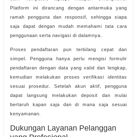
Platform ini dirancang dengan antarmuka yang
ramah pengguna dan responsif, sehingga siapa
saja dapat dengan mudah memahami tata cara
penggunaan serta navigasi di dalamnya.
Proses pendaftaran pun terbilang cepat dan
simpel. Pengguna hanya perlu mengisi formulir
pendaftaran dengan data yang valid dan lengkap,
kemudian melakukan proses verifikasi identitas
sesuai prosedur. Setelah akun aktif, pengguna
dapat langsung melakukan deposit dan mulai
bertaruh kapan saja dan di mana saja sesuai
kenyamanan.
Dukungan Layanan Pelanggan