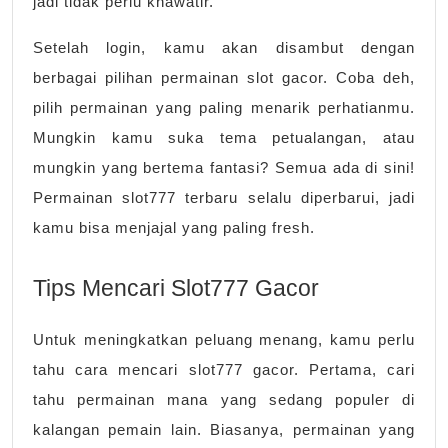
jadi tidak perlu khawatir.
Setelah login, kamu akan disambut dengan
berbagai pilihan permainan slot gacor. Coba deh,
pilih permainan yang paling menarik perhatianmu.
Mungkin kamu suka tema petualangan, atau
mungkin yang bertema fantasi? Semua ada di sini!
Permainan slot777 terbaru selalu diperbarui, jadi
kamu bisa menjajal yang paling fresh.
Tips Mencari Slot777 Gacor
Untuk meningkatkan peluang menang, kamu perlu
tahu cara mencari slot777 gacor. Pertama, cari
tahu permainan mana yang sedang populer di
kalangan pemain lain. Biasanya, permainan yang