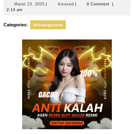
Maret
Amesed
Maret 23, 2025
|
Amesed
|
0 Comment
|
23,
2:14 am
2025
Categories:
Uncategorized