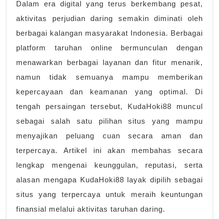
Dalam era digital yang terus berkembang pesat,
yan
aktivitas perjudian daring semakin diminati oleh
Ter
berbagai kalangan masyarakat Indonesia. Berbagai
platform taruhan online bermunculan dengan
menawarkan berbagai layanan dan fitur menarik,
namun tidak semuanya mampu memberikan
kepercayaan dan keamanan yang optimal. Di
tengah persaingan tersebut, KudaHoki88 muncul
sebagai salah satu pilihan situs yang mampu
menyajikan peluang cuan secara aman dan
terpercaya. Artikel ini akan membahas secara
lengkap mengenai keunggulan, reputasi, serta
alasan mengapa KudaHoki88 layak dipilih sebagai
situs yang terpercaya untuk meraih keuntungan
finansial melalui aktivitas taruhan daring.