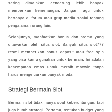
sering dimainkan cenderung lebih banyak
memberikan kemenangan. Jangan ragu untuk
bertanya di forum atau grup media sosial tentang
pengalaman orang lain.
Selanjutnya, manfaatkan bonus dan promo yang
ditawarkan oleh situs slot. Banyak situs slot777
resmi memberikan bonus deposit atau free spin
yang bisa kamu gunakan untuk bermain. Ini adalah
kesempatan emas untuk meraih maxwin tanpa
harus mengeluarkan banyak modal!
Strategi Bermain Slot
Bermain slot tidak hanya soal keberuntungan, tapi
juga butuh strategi. Pertama, tentukan budget yang