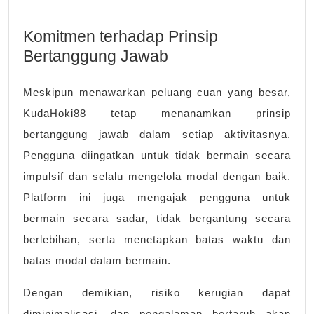
Komitmen terhadap Prinsip
Bertanggung Jawab
Meskipun menawarkan peluang cuan yang besar,
KudaHoki88 tetap menanamkan prinsip
bertanggung jawab dalam setiap aktivitasnya.
Pengguna diingatkan untuk tidak bermain secara
impulsif dan selalu mengelola modal dengan baik.
Platform ini juga mengajak pengguna untuk
bermain secara sadar, tidak bergantung secara
berlebihan, serta menetapkan batas waktu dan
batas modal dalam bermain.
Dengan demikian, risiko kerugian dapat
diminimalisasi, dan pengalaman bertaruh akan