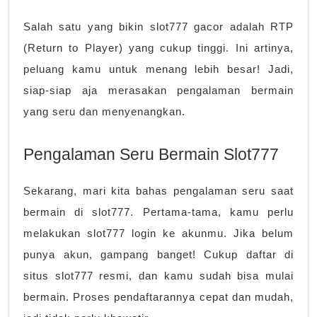
Salah satu yang bikin slot777 gacor adalah RTP
(Return to Player) yang cukup tinggi. Ini artinya,
peluang kamu untuk menang lebih besar! Jadi,
siap-siap aja merasakan pengalaman bermain
yang seru dan menyenangkan.
Pengalaman Seru Bermain Slot777
Sekarang, mari kita bahas pengalaman seru saat
bermain di slot777. Pertama-tama, kamu perlu
melakukan slot777 login ke akunmu. Jika belum
punya akun, gampang banget! Cukup daftar di
situs slot777 resmi, dan kamu sudah bisa mulai
bermain. Proses pendaftarannya cepat dan mudah,