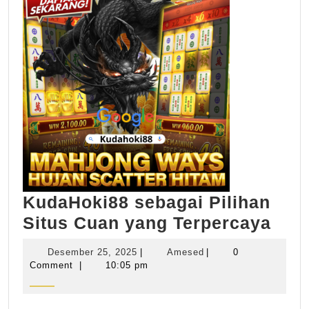
KudaHoki88 sebagai Pilihan
Kud
Situs Cuan yang Terpercaya
seb
Desember
Amesed
Desember 25, 2025
|
Amesed
|
0
Pili
25,
Comment
|
10:05 pm
2025
Situ
Cua