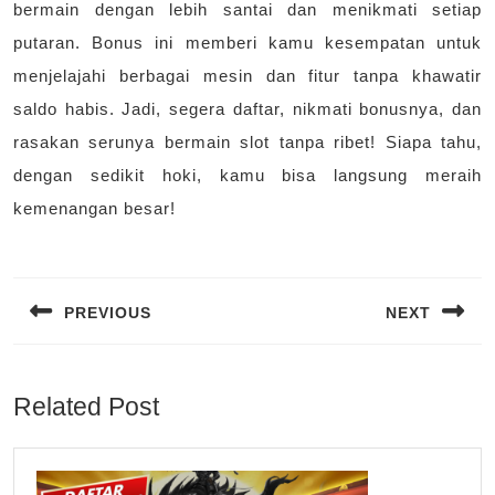
bermain dengan lebih santai dan menikmati setiap
putaran. Bonus ini memberi kamu kesempatan untuk
menjelajahi berbagai mesin dan fitur tanpa khawatir
saldo habis. Jadi, segera daftar, nikmati bonusnya, dan
rasakan serunya bermain slot tanpa ribet! Siapa tahu,
dengan sedikit hoki, kamu bisa langsung meraih
kemenangan besar!
Navigasi
pos
PREVIOUS
NEXT
Previous
Next
post:
post:
Related Post