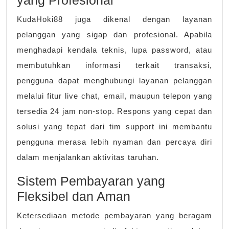
yang Profesional
KudaHoki88 juga dikenal dengan layanan
pelanggan yang sigap dan profesional. Apabila
menghadapi kendala teknis, lupa password, atau
membutuhkan informasi terkait transaksi,
pengguna dapat menghubungi layanan pelanggan
melalui fitur live chat, email, maupun telepon yang
tersedia 24 jam non-stop. Respons yang cepat dan
solusi yang tepat dari tim support ini membantu
pengguna merasa lebih nyaman dan percaya diri
dalam menjalankan aktivitas taruhan.
Sistem Pembayaran yang
Fleksibel dan Aman
Ketersediaan metode pembayaran yang beragam