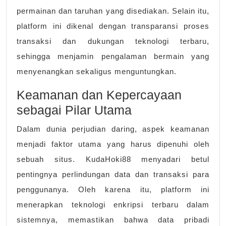
permainan dan taruhan yang disediakan. Selain itu,
platform ini dikenal dengan transparansi proses
transaksi dan dukungan teknologi terbaru,
sehingga menjamin pengalaman bermain yang
menyenangkan sekaligus menguntungkan.
Keamanan dan Kepercayaan
sebagai Pilar Utama
Dalam dunia perjudian daring, aspek keamanan
menjadi faktor utama yang harus dipenuhi oleh
sebuah situs. KudaHoki88 menyadari betul
pentingnya perlindungan data dan transaksi para
penggunanya. Oleh karena itu, platform ini
menerapkan teknologi enkripsi terbaru dalam
sistemnya, memastikan bahwa data pribadi