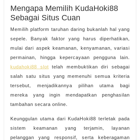
Mengapa Memilih KudaHoki88
Sebagai Situs Cuan
Memilih platform taruhan daring bukanlah hal yang
sepele. Banyak faktor yang harus diperhatikan,
mulai dari aspek keamanan, kenyamanan, variasi
permainan, hingga kepercayaan pengguna lain.
kudahoki88 slot
telah membuktikan diri sebagai
salah satu situs yang memenuhi semua kriteria
tersebut, menjadikannya pilihan utama bagi
mereka yang ingin mendapatkan penghasilan
tambahan secara online.
Keunggulan utama dari KudaHoki88 terletak pada
sistem keamanan yang terjamin, layanan
pelanggan yang responsif, serta keberagaman