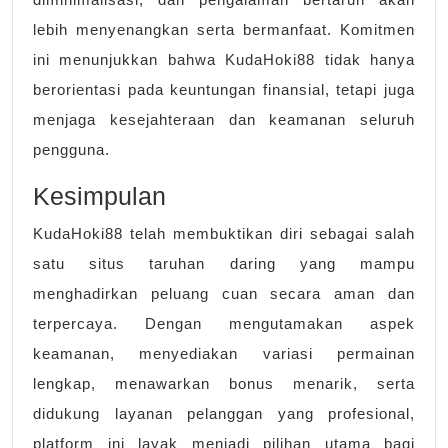
lebih menyenangkan serta bermanfaat. Komitmen
ini menunjukkan bahwa KudaHoki88 tidak hanya
berorientasi pada keuntungan finansial, tetapi juga
menjaga kesejahteraan dan keamanan seluruh
pengguna.
Kesimpulan
KudaHoki88 telah membuktikan diri sebagai salah
satu situs taruhan daring yang mampu
menghadirkan peluang cuan secara aman dan
terpercaya. Dengan mengutamakan aspek
keamanan, menyediakan variasi permainan
lengkap, menawarkan bonus menarik, serta
didukung layanan pelanggan yang profesional,
platform ini layak menjadi pilihan utama bagi