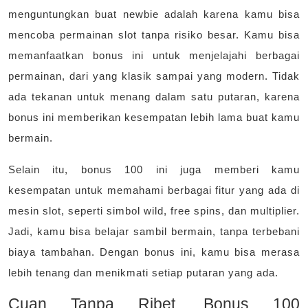
menguntungkan buat newbie adalah karena kamu bisa
mencoba permainan slot tanpa risiko besar. Kamu bisa
memanfaatkan bonus ini untuk menjelajahi berbagai
permainan, dari yang klasik sampai yang modern. Tidak
ada tekanan untuk menang dalam satu putaran, karena
bonus ini memberikan kesempatan lebih lama buat kamu
bermain.
Selain itu, bonus 100 ini juga memberi kamu
kesempatan untuk memahami berbagai fitur yang ada di
mesin slot, seperti simbol wild, free spins, dan multiplier.
Jadi, kamu bisa belajar sambil bermain, tanpa terbebani
biaya tambahan. Dengan bonus ini, kamu bisa merasa
lebih tenang dan menikmati setiap putaran yang ada.
Cuan Tanpa Ribet, Bonus 100