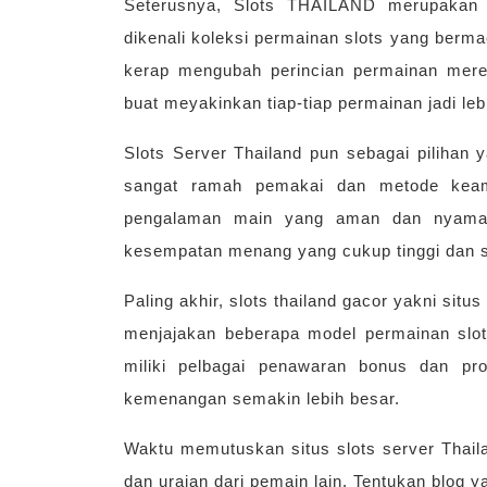
Seterusnya, Slots THAILAND merupakan alt
dikenali koleksi permainan slots yang berma
kerap mengubah perincian permainan merek
buat meyakinkan tiap-tiap permainan jadi le
Slots Server Thailand pun sebagai pilihan
sangat ramah pemakai dan metode keama
pengalaman main yang aman dan nyaman
kesempatan menang yang cukup tinggi dan 
Paling akhir, slots thailand gacor yakni situ
menjajakan beberapa model permainan slot
miliki pelbagai penawaran bonus dan p
kemenangan semakin lebih besar.
Waktu memutuskan situs slots server Thaila
dan uraian dari pemain lain. Tentukan blog y