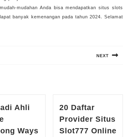
, mudah-mudahan Anda bisa mendapatkan situs slots
dapat banyak kemenangan pada tahun 2024. Selamat
NEXT
Next
post:
adi Ahli
20 Daftar
e
Provider Situs
jong Ways
Slot777 Online