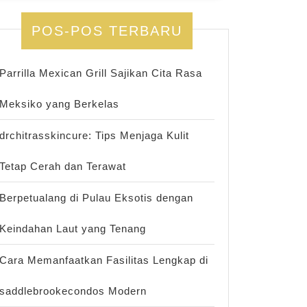
POS-POS TERBARU
Parrilla Mexican Grill Sajikan Cita Rasa
Meksiko yang Berkelas
drchitrasskincure: Tips Menjaga Kulit
Tetap Cerah dan Terawat
Berpetualang di Pulau Eksotis dengan
Keindahan Laut yang Tenang
Cara Memanfaatkan Fasilitas Lengkap di
saddlebrookecondos Modern