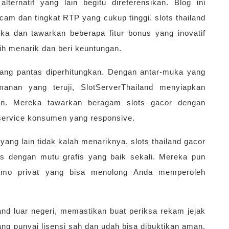
ernatif yang lain begitu direferensikan. Blog ini
cam dan tingkat RTP yang cukup tinggi. slots thailand
a dan tawarkan beberapa fitur bonus yang inovatif
bih menarik dan beri keuntungan.
 yang pantas diperhitungkan. Dengan antar-muka yang
nan yang teruji, SlotServerThailand menyiapkan
. Mereka tawarkan beragam slots gacor dengan
service konsumen yang responsive.
s yang lain tidak kalah menariknya. slots thailand gacor
s dengan mutu grafis yang baik sekali. Mereka pun
romo privat yang bisa menolong Anda memperoleh
nd luar negeri, memastikan buat periksa rekam jejak
ang punyai lisensi sah dan udah bisa dibuktikan aman.