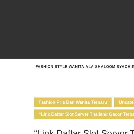
Skip
to
content
FASHION STYLE WANITA ALA SHALOOM SYACH
Fashion Pria Dan Wanita Terbaru
Uncate
“Link Daftar Slot Server Thailand Gacor Terb
“Link Daftar Slot Server