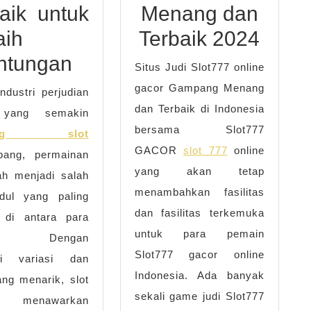
2024
aik untuk
Menang dan
aih
Terbaik 2024
ntungan
Situs Judi Slot777 online
gacor Gampang Menang
ndustri perjudian
dan Terbaik di Indonesia
 yang semakin
bersama Slot777
jong slot
GACOR
slot 777
online
bang, permainan
yang akan tetap
lah menjadi salah
menambahkan fasilitas
dul yang paling
dan fasilitas terkemuka
 di antara para
untuk para pemain
in. Dengan
Slot777 gacor online
ai variasi dan
Indonesia. Ada banyak
ng menarik, slot
sekali game judi Slot777
e menawarkan