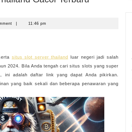
omment
|
11:46 pm
 serta
situs slot server thailand
luar negeri jadi salah
n 2024. Bila Anda tengah cari situs slots yang super
 ini adalah daftar link yang dapat Anda pikirkan.
mainan yang baik sekali dan beberapa penawaran yang