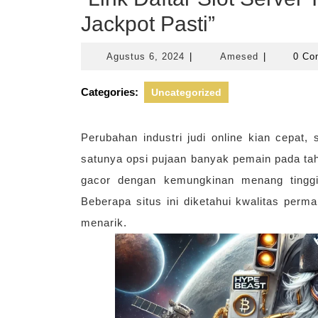
Jackpot Pasti”
Agustus
Amesed
Agustus 6, 2024
|
Amesed
|
0 C
6,
2024
Categories:
Uncategorized
Perubahan industri judi online kian cepat,
satunya opsi pujaan banyak pemain pada tahu
gacor dengan kemungkinan menang tinggi,
Beberapa situs ini diketahui kwalitas per
menarik.