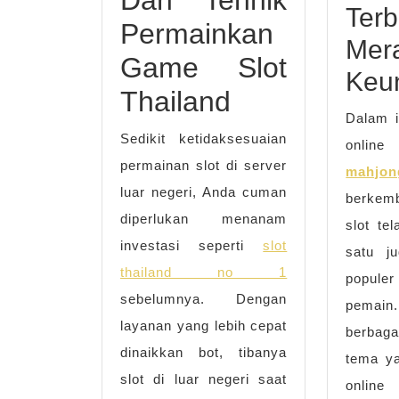
Terb
Permainkan
Mer
Game Slot
Keu
Thailand
Dalam i
Sedikit ketidaksesuaian
online
permainan slot di server
mah
luar negeri, Anda cuman
berkem
diperlukan menanam
slot te
investasi seperti
slot
satu ju
thailand no 1
populer
sebelumnya. Dengan
pema
layanan yang lebih cepat
berbag
dinaikkan bot, tibanya
tema ya
slot di luar negeri saat
onlin