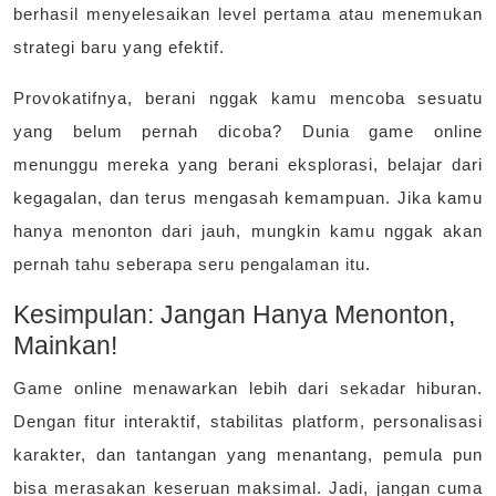
berhasil menyelesaikan level pertama atau menemukan
strategi baru yang efektif.
Provokatifnya, berani nggak kamu mencoba sesuatu
yang belum pernah dicoba? Dunia game online
menunggu mereka yang berani eksplorasi, belajar dari
kegagalan, dan terus mengasah kemampuan. Jika kamu
hanya menonton dari jauh, mungkin kamu nggak akan
pernah tahu seberapa seru pengalaman itu.
Kesimpulan: Jangan Hanya Menonton,
Mainkan!
Game online menawarkan lebih dari sekadar hiburan.
Dengan fitur interaktif, stabilitas platform, personalisasi
karakter, dan tantangan yang menantang, pemula pun
bisa merasakan keseruan maksimal. Jadi, jangan cuma