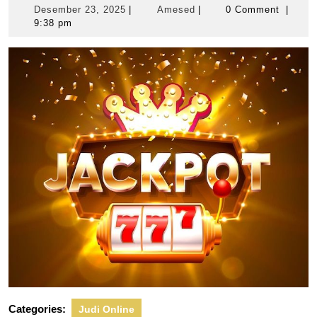
Desember
Amesed
Desember 23, 2025
|
Amesed
|
0 Comment
|
23,
9:38 pm
2025
Categories:
Judi Online