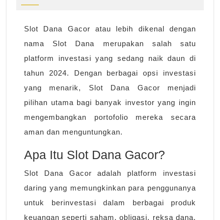
Pilihan
Terbaik
Slot Dana Gacor atau lebih dikenal dengan
2024
nama Slot Dana merupakan salah satu
platform investasi yang sedang naik daun di
tahun 2024. Dengan berbagai opsi investasi
yang menarik, Slot Dana Gacor menjadi
pilihan utama bagi banyak investor yang ingin
mengembangkan portofolio mereka secara
aman dan menguntungkan.
Apa Itu Slot Dana Gacor?
Slot Dana Gacor adalah platform investasi
daring yang memungkinkan para penggunanya
untuk berinvestasi dalam berbagai produk
keuangan seperti saham, obligasi, reksa dana,