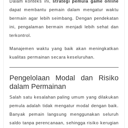
Dalam konteks ini,
strategi pemula game online
dapat membantu pemain dalam mengatur waktu
bermain agar lebih seimbang. Dengan pendekatan
ini, pengalaman bermain menjadi lebih sehat dan
terkontrol.
Manajemen waktu yang baik akan meningkatkan
kualitas permainan secara keseluruhan.
Pengelolaan Modal dan Risiko
dalam Permainan
Salah satu kesalahan paling umum yang dilakukan
pemula adalah tidak mengatur modal dengan baik.
Banyak pemain langsung menggunakan seluruh
saldo tanpa perencanaan, sehingga risiko kerugian