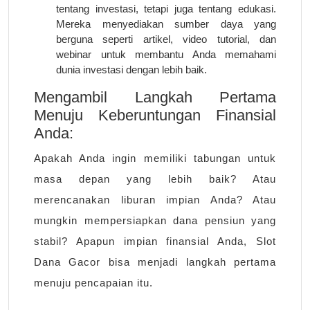
tentang investasi, tetapi juga tentang edukasi.
Mereka menyediakan sumber daya yang
berguna seperti artikel, video tutorial, dan
webinar untuk membantu Anda memahami
dunia investasi dengan lebih baik.
Mengambil Langkah Pertama
Menuju Keberuntungan Finansial
Anda:
Apakah Anda ingin memiliki tabungan untuk
masa depan yang lebih baik? Atau
merencanakan liburan impian Anda? Atau
mungkin mempersiapkan dana pensiun yang
stabil? Apapun impian finansial Anda, Slot
Dana Gacor bisa menjadi langkah pertama
menuju pencapaian itu.