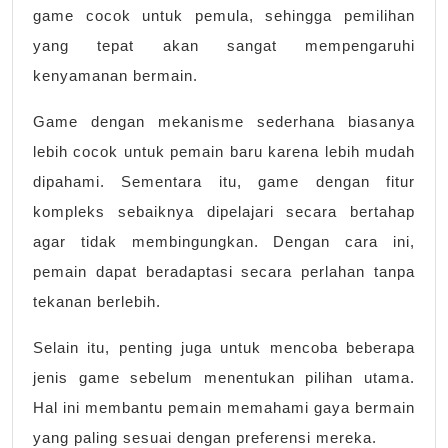
game cocok untuk pemula, sehingga pemilihan
yang tepat akan sangat mempengaruhi
kenyamanan bermain.
Game dengan mekanisme sederhana biasanya
lebih cocok untuk pemain baru karena lebih mudah
dipahami. Sementara itu, game dengan fitur
kompleks sebaiknya dipelajari secara bertahap
agar tidak membingungkan. Dengan cara ini,
pemain dapat beradaptasi secara perlahan tanpa
tekanan berlebih.
Selain itu, penting juga untuk mencoba beberapa
jenis game sebelum menentukan pilihan utama.
Hal ini membantu pemain memahami gaya bermain
yang paling sesuai dengan preferensi mereka.