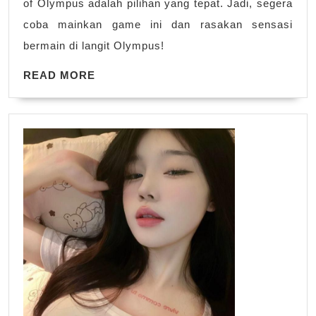
of Olympus adalah pilihan yang tepat. Jadi, segera
coba mainkan game ini dan rasakan sensasi
bermain di langit Olympus!
READ
READ MORE
MORE