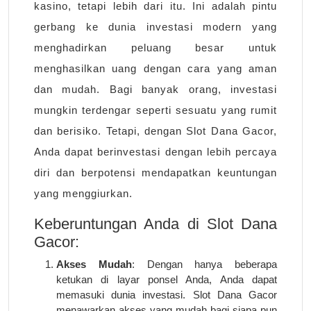
kasino, tetapi lebih dari itu. Ini adalah pintu
gerbang ke dunia investasi modern yang
menghadirkan peluang besar untuk
menghasilkan uang dengan cara yang aman
dan mudah. Bagi banyak orang, investasi
mungkin terdengar seperti sesuatu yang rumit
dan berisiko. Tetapi, dengan Slot Dana Gacor,
Anda dapat berinvestasi dengan lebih percaya
diri dan berpotensi mendapatkan keuntungan
yang menggiurkan.
Keberuntungan Anda di Slot Dana
Gacor:
Akses Mudah
: Dengan hanya beberapa
ketukan di layar ponsel Anda, Anda dapat
memasuki dunia investasi. Slot Dana Gacor
menawarkan akses yang mudah bagi siapa pun