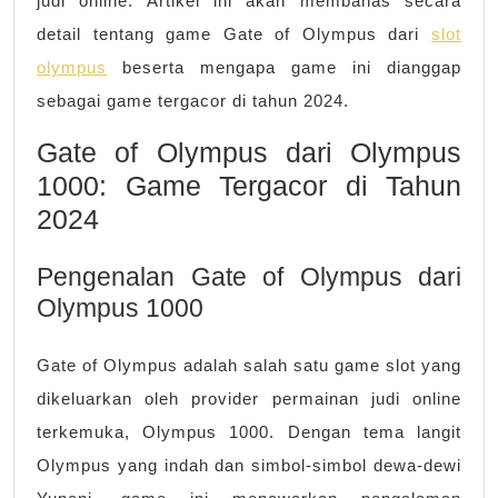
judi online. Artikel ini akan membahas secara
detail tentang game Gate of Olympus dari
slot
olympus
beserta mengapa game ini dianggap
sebagai game tergacor di tahun 2024.
Gate of Olympus dari Olympus
1000: Game Tergacor di Tahun
2024
Pengenalan Gate of Olympus dari
Olympus 1000
Gate of Olympus adalah salah satu game slot yang
dikeluarkan oleh provider permainan judi online
terkemuka, Olympus 1000. Dengan tema langit
Olympus yang indah dan simbol-simbol dewa-dewi