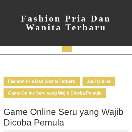
Skip
to
content
Fashion Pria Dan
Wanita Terbaru
Open
Button
Fashion Pria Dan Wanita Terbaru
Judi Online
Game Online Seru yang Wajib Dicoba Pemula
Game Online Seru yang Wajib
Dicoba Pemula