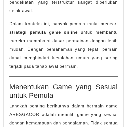
pendekatan yang terstruktur sangat diperlukan
sejak awal.
Dalam konteks ini, banyak pemain mulai mencari
strategi pemula game online
untuk membantu
mereka memahami dasar permainan dengan lebih
mudah. Dengan pemahaman yang tepat, pemain
dapat menghindari kesalahan umum yang sering
terjadi pada tahap awal bermain.
Menentukan Game yang Sesuai
untuk Pemula
Langkah penting berikutnya dalam bermain game
ARESGACOR adalah memilih game yang sesuai
dengan kemampuan dan pengalaman. Tidak semua