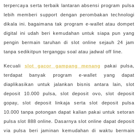
terpercaya serta terbaik lantaran absensi program pulsa
lebih memberi support dengan perombakan technologi
dikala ini. bagaimana tak program e-wallet atau dompet
digital ini udah beri kemudahan untuk siapa pun yang
pengin bermain taruhan di slot online sejauh 24 jam
tanpa sedikitpun terganggu soal atau jadwal off line.
Kecuali
slot gacor gampang menang
pakai pulsa,
terdapat banyak program e-wallet yang dapat
diaplikasikan untuk jalankan bisnis antara lain, slot
deposit 10.000 pulsa, slot deposit ovo, slot deposit
gopay, slot deposit linkaja serta slot deposit pulsa
10.000 tanpa potongan dapat kalian pakai untuk setoran
pulsa slot 888 online. Dasarnya slot online dapat deposit
via pulsa beri jaminan kemudahan di waktu bermain