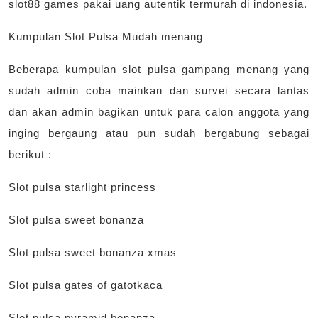
slot88 games pakai uang autentik termurah di indonesia.
Kumpulan Slot Pulsa Mudah menang
Beberapa kumpulan slot pulsa gampang menang yang
sudah admin coba mainkan dan survei secara lantas
dan akan admin bagikan untuk para calon anggota yang
inging bergaung atau pun sudah bergabung sebagai
berikut :
Slot pulsa starlight princess
Slot pulsa sweet bonanza
Slot pulsa sweet bonanza xmas
Slot pulsa gates of gatotkaca
Slot pulsa pyramid bonanza