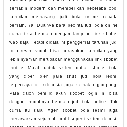
semakin modern dan memberikan beberapa opsi
tampilan memasang judi bola online kepada
pemain. Ya, Dulunya para pecinta judi bola online
cuma bisa bermain dengan tampilan link sbobet
wap saja. Tetapi dikala ini penggemar taruhan judi
bola resmi sudah bisa merasakan tampilan yang
lebih nyaman merupakan menggunakan link sbobet
mobile. Malah untuk sistem daftar sbobet bola
yang diberi oleh para situs judi bola resmi
terpercaya di Indonesia juga semakin gampang.
Para calon pemilik akun sbobet login ini bisa
dengan mudahnya bermain judi bola online. Tak
cuma itu saja, Agen sbobet bola resmi juga
menawarkan sejumlah profit seperti sistem deposit