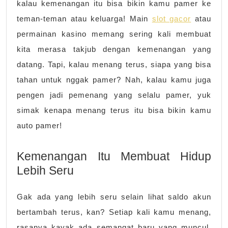
kalau kemenangan itu bisa bikin kamu pamer ke
teman-teman atau keluarga! Main
slot gacor
atau
permainan kasino memang sering kali membuat
kita merasa takjub dengan kemenangan yang
datang. Tapi, kalau menang terus, siapa yang bisa
tahan untuk nggak pamer? Nah, kalau kamu juga
pengen jadi pemenang yang selalu pamer, yuk
simak kenapa menang terus itu bisa bikin kamu
auto pamer!
Kemenangan Itu Membuat Hidup
Lebih Seru
Gak ada yang lebih seru selain lihat saldo akun
bertambah terus, kan? Setiap kali kamu menang,
rasanya kayak ada semangat baru yang muncul.