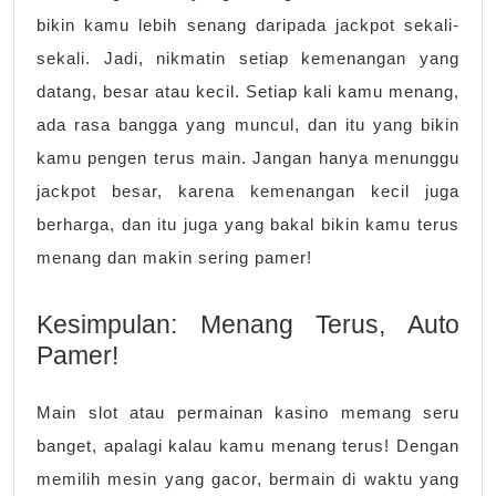
bikin kamu lebih senang daripada jackpot sekali-
sekali. Jadi, nikmatin setiap kemenangan yang
datang, besar atau kecil. Setiap kali kamu menang,
ada rasa bangga yang muncul, dan itu yang bikin
kamu pengen terus main. Jangan hanya menunggu
jackpot besar, karena kemenangan kecil juga
berharga, dan itu juga yang bakal bikin kamu terus
menang dan makin sering pamer!
Kesimpulan: Menang Terus, Auto
Pamer!
Main slot atau permainan kasino memang seru
banget, apalagi kalau kamu menang terus! Dengan
memilih mesin yang gacor, bermain di waktu yang