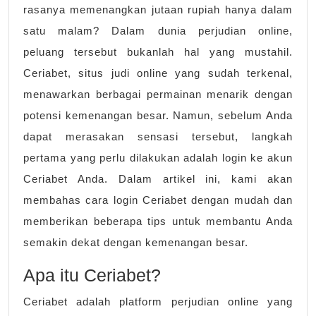
rasanya memenangkan jutaan rupiah hanya dalam
Menang
satu malam? Dalam dunia perjudian online,
Jutaan
peluang tersebut bukanlah hal yang mustahil.
Rupiah!
Ceriabet, situs judi online yang sudah terkenal,
menawarkan berbagai permainan menarik dengan
potensi kemenangan besar. Namun, sebelum Anda
dapat merasakan sensasi tersebut, langkah
pertama yang perlu dilakukan adalah login ke akun
Ceriabet Anda. Dalam artikel ini, kami akan
membahas cara login Ceriabet dengan mudah dan
memberikan beberapa tips untuk membantu Anda
semakin dekat dengan kemenangan besar.
Apa itu Ceriabet?
Ceriabet adalah platform perjudian online yang