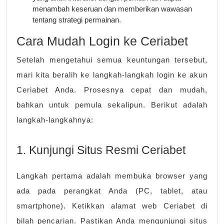
menambah keseruan dan memberikan wawasan
tentang strategi permainan.
Cara Mudah Login ke Ceriabet
Setelah mengetahui semua keuntungan tersebut,
mari kita beralih ke langkah-langkah login ke akun
Ceriabet Anda. Prosesnya cepat dan mudah,
bahkan untuk pemula sekalipun. Berikut adalah
langkah-langkahnya:
1. Kunjungi Situs Resmi Ceriabet
Langkah pertama adalah membuka browser yang
ada pada perangkat Anda (PC, tablet, atau
smartphone). Ketikkan alamat web Ceriabet di
bilah pencarian. Pastikan Anda mengunjungi situs