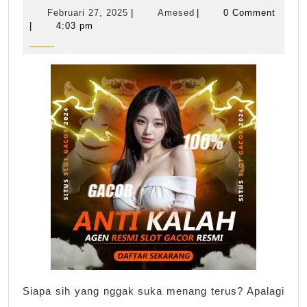
Teru
Februari
Amesed
Februari 27, 2025
|
Amesed
|
0 Comment
Auto
27,
|
4:03 pm
2025
Pame
Siapa sih yang nggak suka menang terus? Apalagi