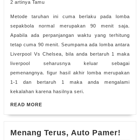
2 artinya Tamu
Metode taruhan ini cuma berlaku pada lomba
sepakbola normal merupakan 90 menit saja.
Apabila ada perpanjangan waktu yang terhitung
tetap cuma 90 menit. Seumpama ada lomba antara
Liverpool Vs Chelsea, bila anda bertaruh 1 maka
liverpool seharusnya keluar sebagai
pemenangnya. figur hasil akhir lomba merupakan
1-1 dan bertaruh 1 maka anda mengalami
kekalahan karena hasilnya seri.
READ
READ MORE
MORE
Men
Menang Terus, Auto Pamer!