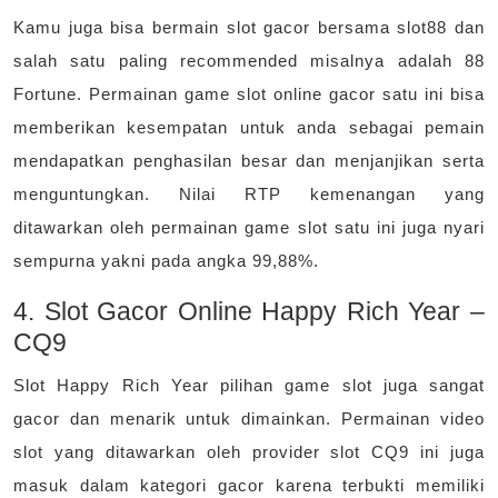
Kamu juga bisa bermain slot gacor bersama slot88 dan
salah satu paling recommended misalnya adalah 88
Fortune. Permainan game slot online gacor satu ini bisa
memberikan kesempatan untuk anda sebagai pemain
mendapatkan penghasilan besar dan menjanjikan serta
menguntungkan. Nilai RTP kemenangan yang
ditawarkan oleh permainan game slot satu ini juga nyari
sempurna yakni pada angka 99,88%.
4. Slot Gacor Online Happy Rich Year –
CQ9
Slot Happy Rich Year pilihan game slot juga sangat
gacor dan menarik untuk dimainkan. Permainan video
slot yang ditawarkan oleh provider slot CQ9 ini juga
masuk dalam kategori gacor karena terbukti memiliki