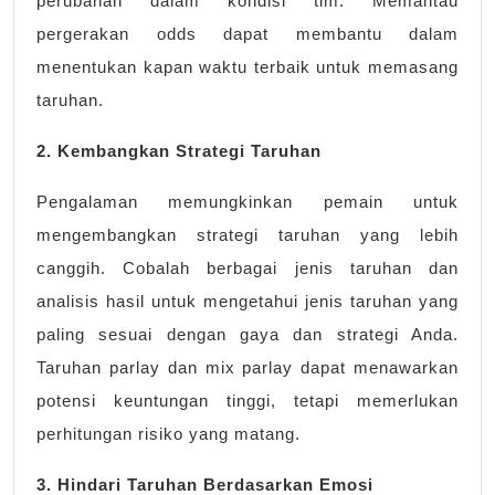
perubahan dalam kondisi tim. Memantau
pergerakan odds dapat membantu dalam
menentukan kapan waktu terbaik untuk memasang
taruhan.
2. Kembangkan Strategi Taruhan
Pengalaman memungkinkan pemain untuk
mengembangkan strategi taruhan yang lebih
canggih. Cobalah berbagai jenis taruhan dan
analisis hasil untuk mengetahui jenis taruhan yang
paling sesuai dengan gaya dan strategi Anda.
Taruhan parlay dan mix parlay dapat menawarkan
potensi keuntungan tinggi, tetapi memerlukan
perhitungan risiko yang matang.
3. Hindari Taruhan Berdasarkan Emosi