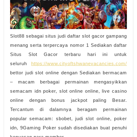
Maxwin
Slot88 sebagai situs judi daftar slot gacor gampang
menang serta terpercaya nomor 1 Sediakan daftar
Situs Slot Gacor terbaru hari ini untuk
seluruh
https://www.cityoftshwanevacancies.com/
bettor judi slot online dengan Sediakan bermacam
– macam berbagai permainan mengasyikkan
semacam idn poker, slot online online, live casino
online dengan bonus jackpot paling Besar.
Tercantum di dalamnya beragam permainan
popular semacam: sbobet, judi slot online, poker
idn, 9Gaming Poker sudah disediakan buat penuhi
kepuasan para member.