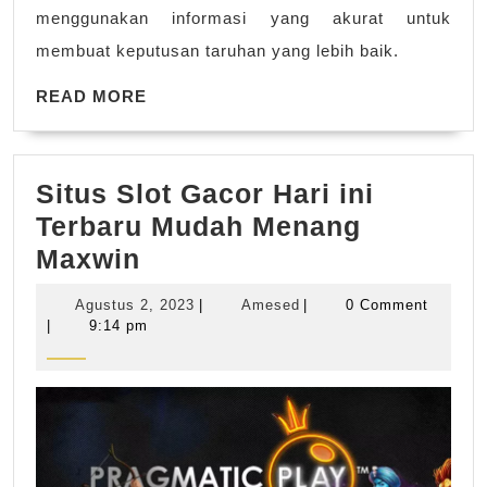
menggunakan informasi yang akurat untuk
membuat keputusan taruhan yang lebih baik.
READ
READ MORE
MORE
Situs Slot Gacor Hari ini
Terbaru Mudah Menang
Situs
Maxwin
Slot
Agustus
Amesed
Agustus 2, 2023
|
Amesed
|
0 Comment
Gacor
2,
|
9:14 pm
2023
Hari
ini
Terbaru
Mudah
Menang