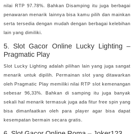
nilai RTP 97.78%. Bahkan Disamping itu juga berbagai
penawaran menarik lainnya bisa kamu pilih dan mainkan
serta tersedia dengan mudah dengan berbagai kelebihan
lain yang dimiliki.
5. Slot Gacor Online Lucky Lighting –
Pragmatic Play
Slot Lucky Lighting adalah pilihan lain yang juga sangat
menarik untuk dipilih. Permainan slot yang ditawarkan
oleh Pragmatic Play memiliki nilai RTP slot kemenangan
sebesar 96,33%. Bahkan di samping itu juga banyak
sekali hal menarik termasuk juga ada fitur free spin yang
bisa dimanfaatkan oleh para player agar bisa dapat
kesempatan bermain secara gratis.
6. Slot Gacor Online Roma – Joker123