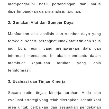
mempengaruhi hasil pertandingan dan harus
dipertimbangkan dalam analisis taruhan.
2. Gunakan Alat dan Sumber Daya
Manfaatkan alat analisis dan sumber daya yang
tersedia, seperti perangkat lunak statistik dan situs
judi bola resmi yang menawarkan data dan
informasi mendalam. Ini akan membantu dalam
membuat keputusan taruhan yang lebih
terinformasi.
3. Evaluasi dan Tinjau Kinerja
Secara rutin tinjau kinerja taruhan Anda dan
evaluasi strategi yang telah diterapkan. Identifikasi
area untuk perbaikan dan sesuaikan pendekatan