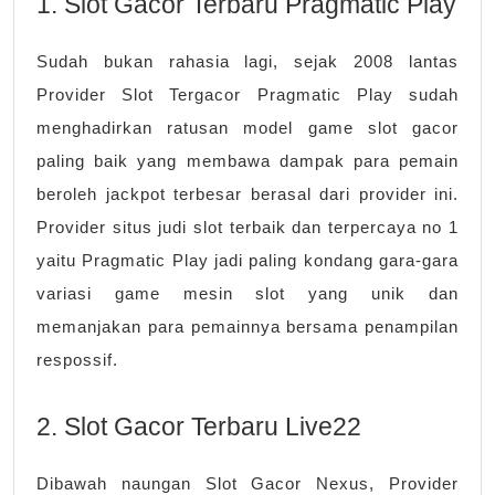
1. Slot Gacor Terbaru Pragmatic Play
Sudah bukan rahasia lagi, sejak 2008 lantas
Provider Slot Tergacor Pragmatic Play sudah
menghadirkan ratusan model game slot gacor
paling baik yang membawa dampak para pemain
beroleh jackpot terbesar berasal dari provider ini.
Provider situs judi slot terbaik dan terpercaya no 1
yaitu Pragmatic Play jadi paling kondang gara-gara
variasi game mesin slot yang unik dan
memanjakan para pemainnya bersama penampilan
respossif.
2. Slot Gacor Terbaru Live22
Dibawah naungan Slot Gacor Nexus, Provider