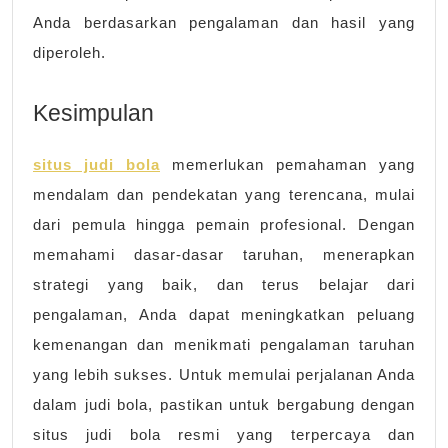
Anda berdasarkan pengalaman dan hasil yang
diperoleh.
Kesimpulan
situs judi bola
memerlukan pemahaman yang
mendalam dan pendekatan yang terencana, mulai
dari pemula hingga pemain profesional. Dengan
memahami dasar-dasar taruhan, menerapkan
strategi yang baik, dan terus belajar dari
pengalaman, Anda dapat meningkatkan peluang
kemenangan dan menikmati pengalaman taruhan
yang lebih sukses. Untuk memulai perjalanan Anda
dalam judi bola, pastikan untuk bergabung dengan
situs judi bola resmi yang terpercaya dan