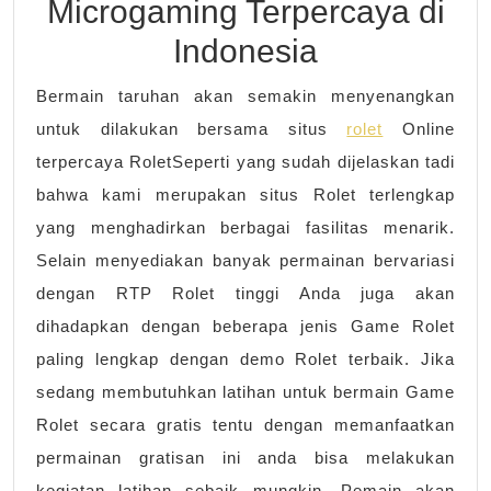
Microgaming Terpercaya di
Terpercaya
di
Indonesia
Indonesia
Bermain taruhan akan semakin menyenangkan
untuk dilakukan bersama situs
rolet
Online
terpercaya RoletSeperti yang sudah dijelaskan tadi
bahwa kami merupakan situs Rolet terlengkap
yang menghadirkan berbagai fasilitas menarik.
Selain menyediakan banyak permainan bervariasi
dengan RTP Rolet tinggi Anda juga akan
dihadapkan dengan beberapa jenis Game Rolet
paling lengkap dengan demo Rolet terbaik. Jika
sedang membutuhkan latihan untuk bermain Game
Rolet secara gratis tentu dengan memanfaatkan
permainan gratisan ini anda bisa melakukan
kegiatan latihan sebaik mungkin. Pemain akan