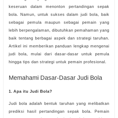
Profesional
keseruan dalam menonton pertandingan sepak
bola. Namun, untuk sukses dalam judi bola, baik
sebagai pemula maupun sebagai pemain yang
lebih berpengalaman, dibutuhkan pemahaman yang
baik tentang berbagai aspek dan strategi taruhan.
Artikel ini memberikan panduan lengkap mengenai
judi bola, mulai dari dasar-dasar untuk pemula
hingga tips dan strategi untuk pemain profesional.
Memahami Dasar-Dasar Judi Bola
1. Apa itu Judi Bola?
Judi bola adalah bentuk taruhan yang melibatkan
prediksi hasil pertandingan sepak bola. Pemain