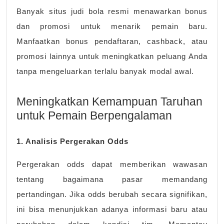
Banyak situs judi bola resmi menawarkan bonus
dan promosi untuk menarik pemain baru.
Manfaatkan bonus pendaftaran, cashback, atau
promosi lainnya untuk meningkatkan peluang Anda
tanpa mengeluarkan terlalu banyak modal awal.
Meningkatkan Kemampuan Taruhan
untuk Pemain Berpengalaman
1. Analisis Pergerakan Odds
Pergerakan odds dapat memberikan wawasan
tentang bagaimana pasar memandang
pertandingan. Jika odds berubah secara signifikan,
ini bisa menunjukkan adanya informasi baru atau