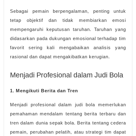
Sebagai pemain berpengalaman, penting untuk
tetap objektif dan tidak membiarkan emosi
mempengaruhi keputusan taruhan. Taruhan yang
didasarkan pada dukungan emosional terhadap tim
favorit sering kali mengabaikan analisis yang
rasional dan dapat mengakibatkan kerugian.
Menjadi Profesional dalam Judi Bola
1. Mengikuti Berita dan Tren
Menjadi profesional dalam judi bola memerlukan
pemahaman mendalam tentang berita terbaru dan
tren dalam dunia sepak bola. Berita tentang cedera
pemain, perubahan pelatih, atau strategi tim dapat