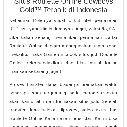
Situs Roulette Online Cowboys
Gold™ Terbaik di Indonesia
Kehadiran Roletnya sudah diikuti oleh pemakaian
RTP nya yang dinilai lumayan tinggi, yakni 98,7% !
Jika kalian senang memainkan permainan Daftar
Roulette Online dengan menggunakan tema koboi
meksiko, maka Game ini cocok situs judi Roulette
Online rekomendasikan dan bisa mulai kalian
mainkan sekarang juga !
Proses transfer dana biasanya memakan waktu
beberapa saat tergantung pada metode transfer
akan kamu pilih dan kebijakan situs judi. Setelah
transfer dana selesai diproses, saldo akun Judi
Roulette Online Kalian akan terisi dan Kamu bisa
langsung menggunakan dana tersebut untuk