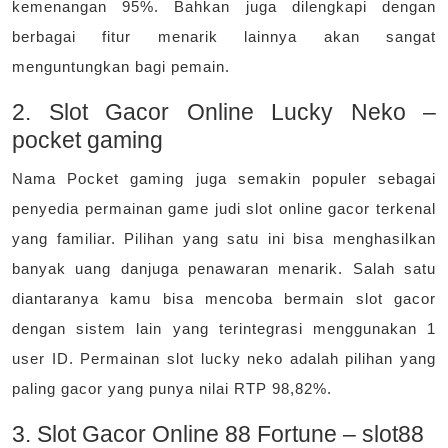
kemenangan 95%. Bahkan juga dilengkapi dengan
berbagai fitur menarik lainnya akan sangat
menguntungkan bagi pemain.
2. Slot Gacor Online Lucky Neko –
pocket gaming
Nama Pocket gaming juga semakin populer sebagai
penyedia permainan game judi slot online gacor terkenal
yang familiar. Pilihan yang satu ini bisa menghasilkan
banyak uang danjuga penawaran menarik. Salah satu
diantaranya kamu bisa mencoba bermain slot gacor
dengan sistem lain yang terintegrasi menggunakan 1
user ID. Permainan slot lucky neko adalah pilihan yang
paling gacor yang punya nilai RTP 98,82%.
3. Slot Gacor Online 88 Fortune – slot88