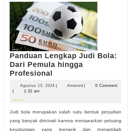
Panduan Lengkap Judi Bola:
Dari Pemula hingga
Panduan
Profesional
Lengkap
Agustus
Amesed
Agustus 13, 2024
|
Amesed
|
0 Comment
Judi
13,
|
1:32 am
2024
Bola:
Dari
Judi bola merupakan salah satu bentuk perjudian
Pemula
yang banyak diminati karena menawarkan peluang
hingga
keuntungan yang menarik dan menambah