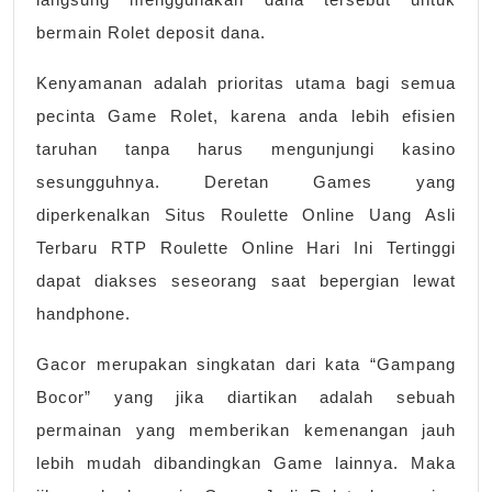
bermain Rolet deposit dana.
Kenyamanan adalah prioritas utama bagi semua
pecinta Game Rolet, karena anda lebih efisien
taruhan tanpa harus mengunjungi kasino
sesungguhnya. Deretan Games yang
diperkenalkan Situs Roulette Online Uang Asli
Terbaru RTP Roulette Online Hari Ini Tertinggi
dapat diakses seseorang saat bepergian lewat
handphone.
Gacor merupakan singkatan dari kata “Gampang
Bocor” yang jika diartikan adalah sebuah
permainan yang memberikan kemenangan jauh
lebih mudah dibandingkan Game lainnya. Maka