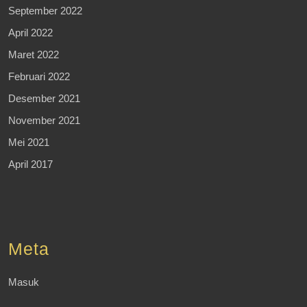
September 2022
April 2022
Maret 2022
Februari 2022
Desember 2021
November 2021
Mei 2021
April 2017
Meta
Masuk