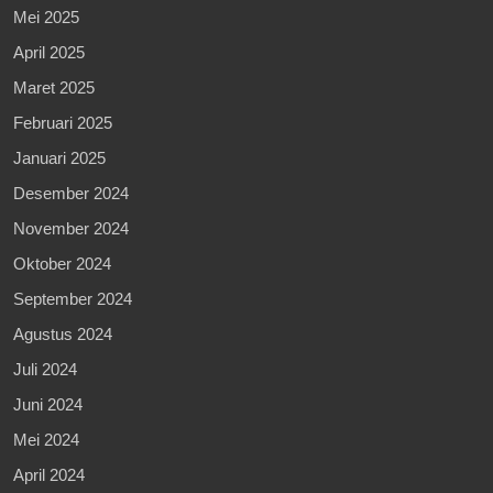
Mei 2025
April 2025
Maret 2025
Februari 2025
Januari 2025
Desember 2024
November 2024
Oktober 2024
September 2024
Agustus 2024
Juli 2024
Juni 2024
Mei 2024
April 2024