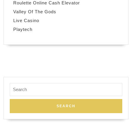
Roulette Online Cash Elevator
Valley Of The Gods
Live Casino
Playtech
Search
for: