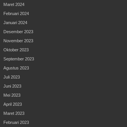
Maret 2024
Februari 2024
Januari 2024
Desember 2023
November 2023
Oktober 2023
September 2023
Agustus 2023
Juli 2023
Juni 2023
Mei 2023
April 2023
Maret 2023
Februari 2023