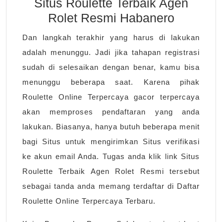
Situs Roulette Terbaik Agen
Rolet Resmi Habanero
Dan langkah terakhir yang harus di lakukan
adalah menunggu. Jadi jika tahapan registrasi
sudah di selesaikan dengan benar, kamu bisa
menunggu beberapa saat. Karena pihak
Roulette Online Terpercaya gacor terpercaya
akan memproses pendaftaran yang anda
lakukan. Biasanya, hanya butuh beberapa menit
bagi Situs untuk mengirimkan Situs verifikasi
ke akun email Anda. Tugas anda klik link Situs
Roulette Terbaik Agen Rolet Resmi tersebut
sebagai tanda anda memang terdaftar di Daftar
Roulette Online Terpercaya Terbaru.