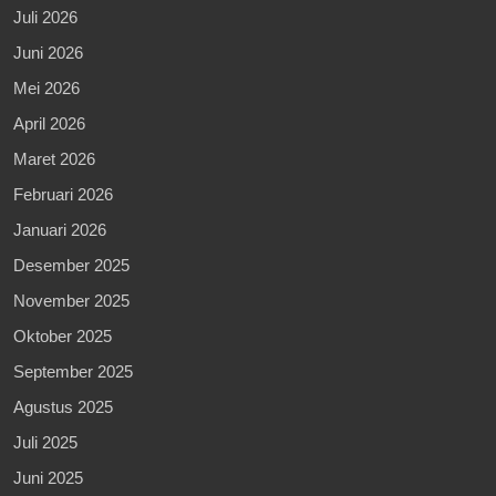
Juli 2026
Juni 2026
Mei 2026
April 2026
Maret 2026
Februari 2026
Januari 2026
Desember 2025
November 2025
Oktober 2025
September 2025
Agustus 2025
Juli 2025
Juni 2025