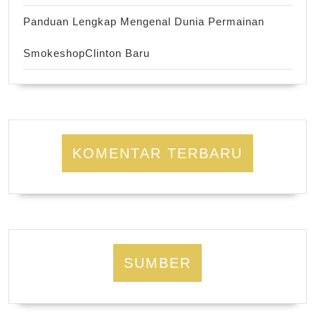
Panduan Lengkap Mengenal Dunia Permainan
SmokeshopClinton Baru
KOMENTAR TERBARU
SUMBER