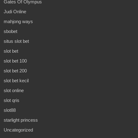
Gates Of Olympus
Judi Online
mahjong ways
sbobet
situs slot bet
slot bet
slot bet 100
slot bet 200
slot bet kecil
slot online
slot qris
slot88
starlight princess
Uncategorized