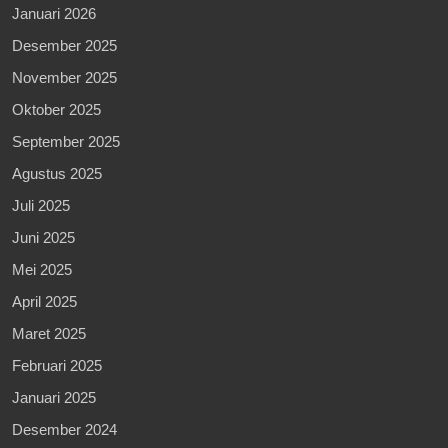
Januari 2026
Desember 2025
November 2025
Oktober 2025
September 2025
Agustus 2025
Juli 2025
Juni 2025
Mei 2025
April 2025
Maret 2025
Februari 2025
Januari 2025
Desember 2024