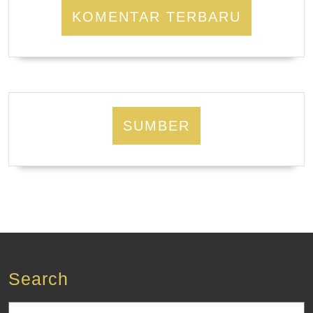
KOMENTAR TERBARU
SUMBER
Search
Search