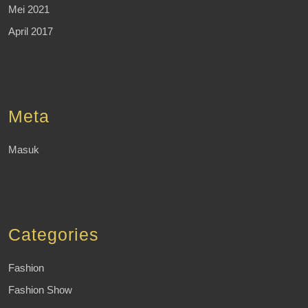
Mei 2021
April 2017
Meta
Masuk
Categories
Fashion
Fashion Show