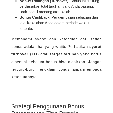
Bonus Rollingan (Turnover)
: Bonus ini dihitung
berdasarkan total taruhan yang Anda pasang,
tidak peduli menang atau kalah.
Bonus Cashback
: Pengembalian sebagian dari
total kekalahan Anda dalam periode waktu
tertentu.
Memahami syarat dan ketentuan dari setiap
bonus adalah hal yang wajib. Perhatikan
syarat
turnover (TO)
atau
target taruhan
yang harus
dipenuhi sebelum bonus bisa dicairkan. Jangan
terburu-buru mengklaim bonus tanpa membaca
ketentuannya.
Strategi Penggunaan Bonus