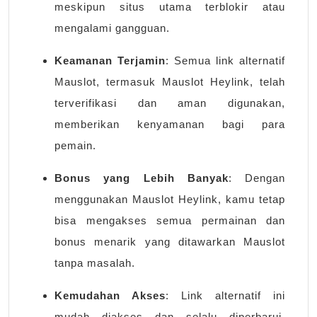
meskipun situs utama terblokir atau
mengalami gangguan.
Keamanan Terjamin
: Semua link alternatif
Mauslot, termasuk Mauslot Heylink, telah
terverifikasi dan aman digunakan,
memberikan kenyamanan bagi para
pemain.
Bonus yang Lebih Banyak
: Dengan
menggunakan Mauslot Heylink, kamu tetap
bisa mengakses semua permainan dan
bonus menarik yang ditawarkan Mauslot
tanpa masalah.
Kemudahan Akses
: Link alternatif ini
mudah diakses dan selalu diperbarui,