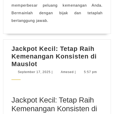
memperbesar peluang kemenangan Anda.
Bermainlah dengan bijak dan tetaplah
bertanggung jawab.
Jackpot Kecil: Tetap Raih
Kemenangan Konsisten di
Jackpot
Mauslot
Kecil:
September
Amesed
September 17, 2025
|
Amesed
|
5:57 pm
17,
Tetap
2025
Raih
Kemenangan
Jackpot Kecil: Tetap Raih
Konsisten
Kemenangan Konsisten di
di