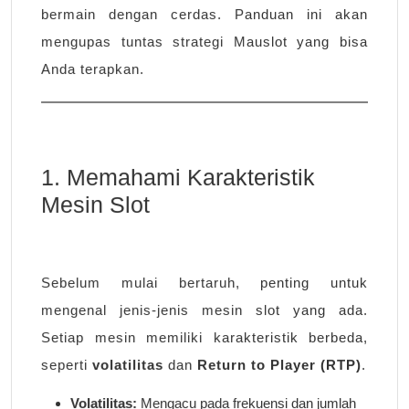
bermain dengan cerdas. Panduan ini akan
mengupas tuntas strategi Mauslot yang bisa
Anda terapkan.
1. Memahami Karakteristik
Mesin Slot
Sebelum mulai bertaruh, penting untuk
mengenal jenis-jenis mesin slot yang ada.
Setiap mesin memiliki karakteristik berbeda,
seperti
volatilitas
dan
Return to Player (RTP)
.
Volatilitas:
Mengacu pada frekuensi dan jumlah