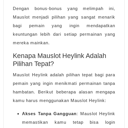
Dengan bonus-bonus yang melimpah ini,
Mauslot menjadi pilihan yang sangat menarik
bagi pemain yang ingin mendapatkan
keuntungan lebih dari setiap permainan yang
mereka mainkan.
Kenapa Mauslot Heylink Adalah
Pilihan Tepat?
Mauslot Heylink adalah pilihan tepat bagi para
pemain yang ingin menikmati permainan tanpa
hambatan. Berikut beberapa alasan mengapa
kamu harus menggunakan Mauslot Heylink:
Akses Tanpa Gangguan
: Mauslot Heylink
memastikan kamu tetap bisa login