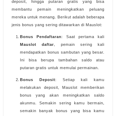
deposit, hingga putaran gratis yang bisa
membantu pemain meningkatkan peluang
mereka untuk menang. Berikut adalah beberapa
jenis bonus yang sering ditawarkan di Mauslot:
Bonus Pendaftaran
: Saat pertama kali
Mauslot daftar
, pemain sering kali
mendapatkan bonus sambutan yang besar.
Ini bisa berupa tambahan saldo atau
putaran gratis untuk memulai permainan.
Bonus Deposit
: Setiap kali kamu
melakukan deposit, Mauslot memberikan
bonus yang akan meningkatkan saldo
akunmu. Semakin sering kamu bermain,
semakin banyak bonus yang bisa kamu