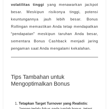
volatilitas tinggi
yang menawarkan jackpot
besar. Meskipun risikonya tinggi, potensi
keuntungannya jauh lebih besar. Bonus
Rollingan memastikan Anda tetap mendapatkan
“pendapatan” meskipun taruhan Anda besar,
sementara Bonus Cashback menjadi jaring
pengaman saat Anda mengalami kekalahan.
Tips Tambahan untuk
Mengoptimalkan Bonus
Tetapkan Target Turnover yang Realistis
:
Jangan terlalu fokus pada jumlah bonus, tetapi