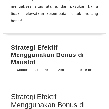
mengakses situs utama, dan pastikan kamu
tidak melewatkan kesempatan untuk menang
besar!
Strategi Efektif
Menggunakan Bonus di
Strategi
Mauslot
Efektif
September
Amesed
September 27, 2025
|
Amesed
|
5:19 pm
27,
Menggunakan
2025
Bonus
di
Strategi Efektif
Mauslot
Menggunakan Bonus di