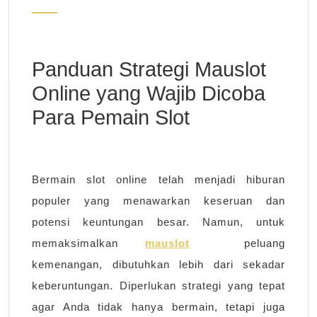
11,
Mauslot
2025
Online
yang
Panduan Strategi Mauslot
Wajib
Online yang Wajib Dicoba
Dicoba
Para Pemain Slot
Para
Pemain
Slot
Bermain slot online telah menjadi hiburan
populer yang menawarkan keseruan dan
potensi keuntungan besar. Namun, untuk
memaksimalkan
mauslot
peluang
kemenangan, dibutuhkan lebih dari sekadar
keberuntungan. Diperlukan strategi yang tepat
agar Anda tidak hanya bermain, tetapi juga