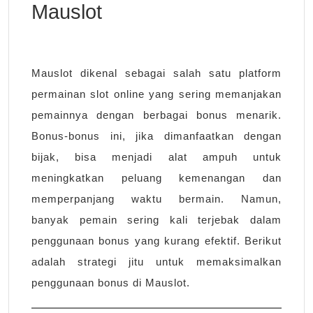
Mauslot
Mauslot dikenal sebagai salah satu platform
permainan slot online yang sering memanjakan
pemainnya dengan berbagai bonus menarik.
Bonus-bonus ini, jika dimanfaatkan dengan
bijak, bisa menjadi alat ampuh untuk
meningkatkan peluang kemenangan dan
memperpanjang waktu bermain. Namun,
banyak pemain sering kali terjebak dalam
penggunaan bonus yang kurang efektif. Berikut
adalah strategi jitu untuk memaksimalkan
penggunaan bonus di Mauslot.