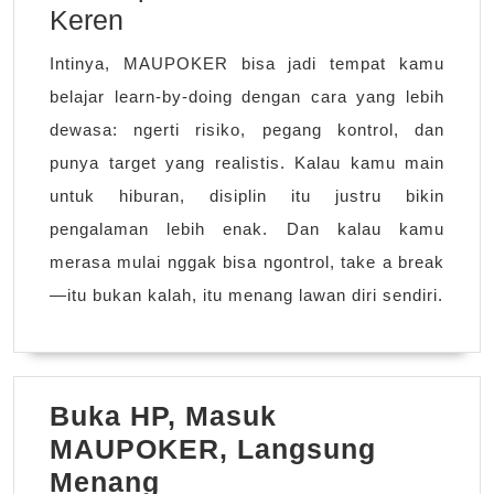
Keren
Intinya, MAUPOKER bisa jadi tempat kamu
belajar learn-by-doing dengan cara yang lebih
dewasa: ngerti risiko, pegang kontrol, dan
punya target yang realistis. Kalau kamu main
untuk hiburan, disiplin itu justru bikin
pengalaman lebih enak. Dan kalau kamu
merasa mulai nggak bisa ngontrol, take a break
—itu bukan kalah, itu menang lawan diri sendiri.
Buka HP, Masuk
MAUPOKER, Langsung
Buka
Menang