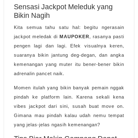
Sensasi Jackpot Meleduk yang
Bikin Nagih
Kita semua tahu satu hal: begitu ngerasain
jackpot meledak di
MAUPOKER
, rasanya pasti
pengen lagi dan lagi. Efek visualnya keren,
suaranya bikin jantung deg-degan, dan angka
kemenangan yang muter itu bener-bener bikin
adrenalin pancet naik.
Momen itulah yang bikin banyak pemain nggak
pindah ke platform lain. Karena sekali kena
vibes jackpot dari sini, susah buat move on.
Gimana mau pindah kalau udah nemu tempat
yang jelas-jelas ngasih kemenangan?