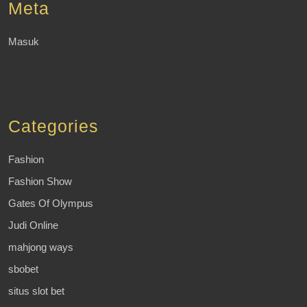
Meta
Masuk
Categories
Fashion
Fashion Show
Gates Of Olympus
Judi Online
mahjong ways
sbobet
situs slot bet