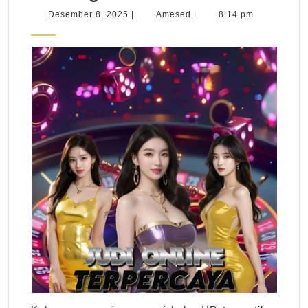
HP,
Desember
Amesed
Desember 8, 2025
|
Amesed
|
8:14 pm
8,
Masuk
2025
MAUPOKER,
Langsung
Menang