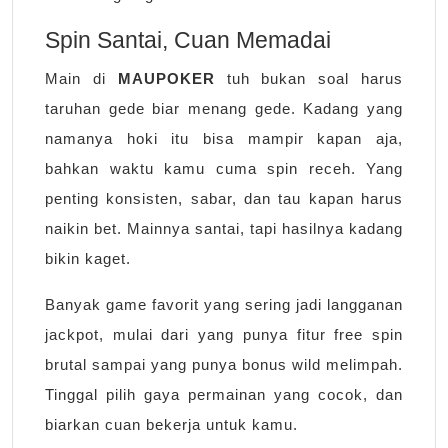
Spin Santai, Cuan Memadai
Main di
MAUPOKER
tuh bukan soal harus
taruhan gede biar menang gede. Kadang yang
namanya hoki itu bisa mampir kapan aja,
bahkan waktu kamu cuma spin receh. Yang
penting konsisten, sabar, dan tau kapan harus
naikin bet. Mainnya santai, tapi hasilnya kadang
bikin kaget.
Banyak game favorit yang sering jadi langganan
jackpot, mulai dari yang punya fitur free spin
brutal sampai yang punya bonus wild melimpah.
Tinggal pilih gaya permainan yang cocok, dan
biarkan cuan bekerja untuk kamu.