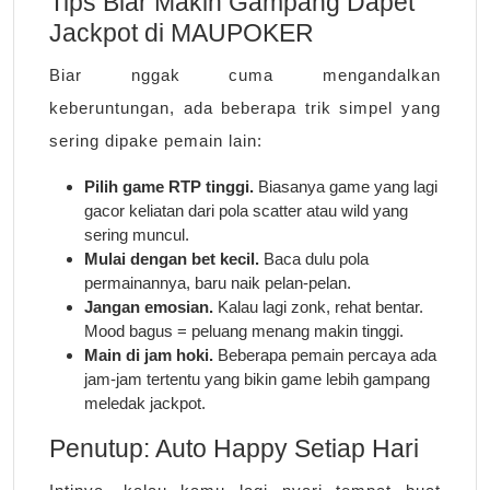
Tips Biar Makin Gampang Dapet
Jackpot di MAUPOKER
Biar nggak cuma mengandalkan
keberuntungan, ada beberapa trik simpel yang
sering dipake pemain lain:
Pilih game RTP tinggi.
Biasanya game yang lagi
gacor keliatan dari pola scatter atau wild yang
sering muncul.
Mulai dengan bet kecil.
Baca dulu pola
permainannya, baru naik pelan-pelan.
Jangan emosian.
Kalau lagi zonk, rehat bentar.
Mood bagus = peluang menang makin tinggi.
Main di jam hoki.
Beberapa pemain percaya ada
jam-jam tertentu yang bikin game lebih gampang
meledak jackpot.
Penutup: Auto Happy Setiap Hari