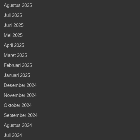
Agustus 2025
Juli 2025
Juni 2025
Mei 2025
April 2025
Maret 2025
Februari 2025
Januari 2025
Desember 2024
November 2024
Oktober 2024
September 2024
Agustus 2024
Juli 2024