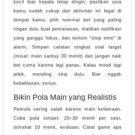
kecil biar kepala tetap dingin: pastikan usia
kamu sudah cukup dan aktivitas ini legal di
tempat kamu, pilih nominal bet yang paling
ringan dulu buat pemanasan, matikan notifikasi
yang ganggu fokus, dan tentuin “stop time” di
alarm. Simpan catatan singkat soal target
(misal: main santuy 30 menit) dan jangan naik
bet cuma karena lagi panas. Kalau mood lagi
jelek, mending skip dulu. Biar nggak
kebablasan, serius.
Bikin Pola Main yang Realistis
Pemula sering salah karena main kelamaan.
Coba pola simpel: 20–30 menit per sesi,
istirahat 10 menit, evaluasi. Catat game apa