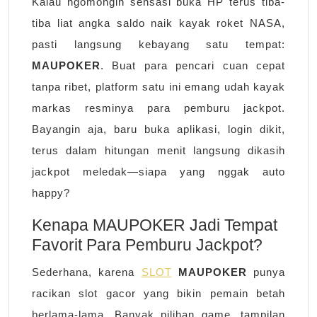
Kalau ngomongin sensasi buka HP terus tiba-
tiba liat angka saldo naik kayak roket NASA,
pasti langsung kebayang satu tempat:
MAUPOKER
. Buat para pencari cuan cepat
tanpa ribet, platform satu ini emang udah kayak
markas resminya para pemburu jackpot.
Bayangin aja, baru buka aplikasi, login dikit,
terus dalam hitungan menit langsung dikasih
jackpot meledak—siapa yang nggak auto
happy?
Kenapa MAUPOKER Jadi Tempat
Favorit Para Pemburu Jackpot?
Sederhana, karena
SLOT
MAUPOKER
punya
racikan slot gacor yang bikin pemain betah
berlama-lama. Banyak pilihan game, tampilan