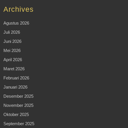
Archives
Agustus 2026
Juli 2026
Juni 2026
Mei 2026
April 2026
Maret 2026
Februari 2026
Januari 2026
Desember 2025
November 2025
Oktober 2025
September 2025