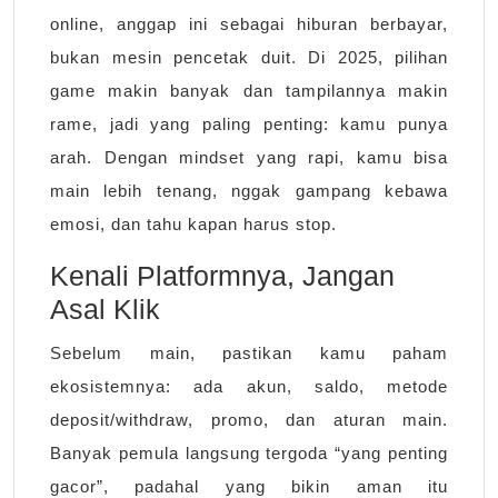
online, anggap ini sebagai hiburan berbayar,
bukan mesin pencetak duit. Di 2025, pilihan
game makin banyak dan tampilannya makin
rame, jadi yang paling penting: kamu punya
arah. Dengan mindset yang rapi, kamu bisa
main lebih tenang, nggak gampang kebawa
emosi, dan tahu kapan harus stop.
Kenali Platformnya, Jangan
Asal Klik
Sebelum main, pastikan kamu paham
ekosistemnya: ada akun, saldo, metode
deposit/withdraw, promo, dan aturan main.
Banyak pemula langsung tergoda “yang penting
gacor”, padahal yang bikin aman itu