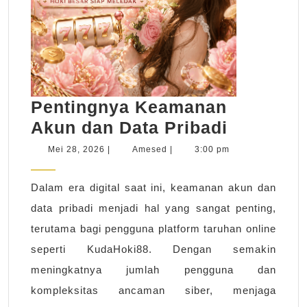
Pentingnya Keamanan
Pentingn
Akun dan Data Pribadi
Keaman
Mei
Amesed
Mei 28, 2026
|
Amesed
|
3:00 pm
28,
Akun
2026
dan
Dalam era digital saat ini, keamanan akun dan
Data
data pribadi menjadi hal yang sangat penting,
Pribadi
terutama bagi pengguna platform taruhan online
seperti KudaHoki88. Dengan semakin
meningkatnya jumlah pengguna dan
kompleksitas ancaman siber, menjaga