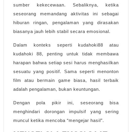
sumber kekecewaan. Sebaliknya, ketika
seseorang memandang aktivitas ini sebagai
hiburan ringan, pengalaman yang dirasakan
biasanya jauh lebih stabil secara emosional.
Dalam konteks seperti kudahoki88 atau
kudahoki 88, penting untuk tidak membawa
harapan bahwa setiap sesi harus menghasilkan
sesuatu yang positif. Sama seperti menonton
film atau bermain game biasa, hasil terbaik
adalah pengalaman, bukan keuntungan.
Dengan pola pikir ini, seseorang bisa
menghindari dorongan impulsif yang sering
muncul ketika mencoba “mengejar hasil”.