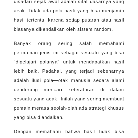
disadari sejak awal adalah sifat dasarnya yang
acak. Tidak ada pola pasti yang bisa menjamin
hasil tertentu, karena setiap putaran atau hasil
biasanya dikendalikan oleh sistem random.
Banyak orang sering salah memahami
permainan jenis ini sebagai sesuatu yang bisa
“dipelajari polanya” untuk mendapatkan hasil
lebih baik. Padahal, yang terjadi sebenarnya
adalah ilusi pola—otak manusia secara alami
cenderung mencari keteraturan di dalam
sesuatu yang acak. Inilah yang sering membuat
pemain merasa seolah-olah ada strategi khusus
yang bisa diandalkan.
Dengan memahami bahwa hasil tidak bisa