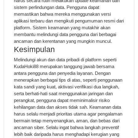
harus secara rutin melakukan update keamanan dan
sistem perlindungan data. Pengguna dapat
memastikan bahwa mereka menggunakan versi
aplikasi terbaru dan mengikuti pengumuman resmi dari
platform. Sistem keamanan yang mutakhir akan
membantu melindungi data pengguna dari berbagai
ancaman dan kerentanan yang mungkin muncul.
Kesimpulan
Melindungi akun dan data pribadi di platform seperti
KudaHoki88 merupakan tanggung jawab bersama
antara pengguna dan penyedia layanan. Dengan
menerapkan berbagai tips di atas, seperti penggunaan
kata sandi yang kuat, aktivasi verifikasi dua langkah,
serta berhati-hati saat menggunakan jaringan dan
perangkat, pengguna dapat meminimalisir risiko
kehilangan data dan akses tidak sah. Keamanan data
harus selalu menjadi prioritas utama agar pengalaman
bermain tetap menyenangkan, aman, dan bebas dari
ancaman siber. Selalu ingat bahwa langkah preventif
lebih baik daripada harus menghadapi kerugian yang