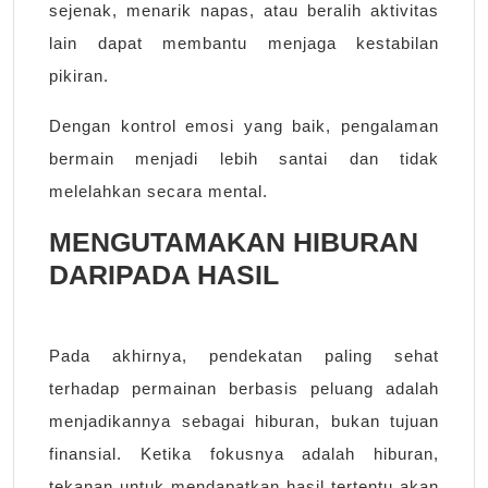
sejenak, menarik napas, atau beralih aktivitas
lain dapat membantu menjaga kestabilan
pikiran.
Dengan kontrol emosi yang baik, pengalaman
bermain menjadi lebih santai dan tidak
melelahkan secara mental.
MENGUTAMAKAN HIBURAN
DARIPADA HASIL
Pada akhirnya, pendekatan paling sehat
terhadap permainan berbasis peluang adalah
menjadikannya sebagai hiburan, bukan tujuan
finansial. Ketika fokusnya adalah hiburan,
tekanan untuk mendapatkan hasil tertentu akan