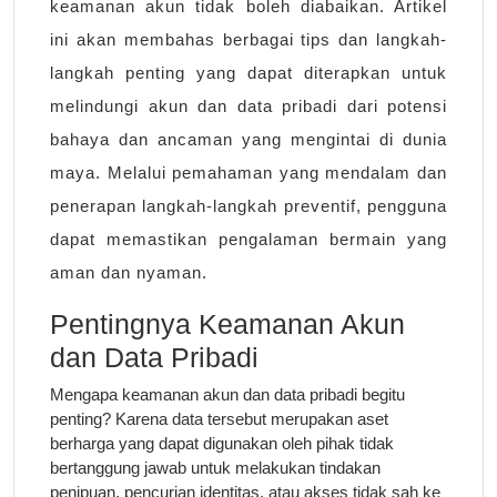
keamanan akun tidak boleh diabaikan. Artikel
ini akan membahas berbagai tips dan langkah-
langkah penting yang dapat diterapkan untuk
melindungi akun dan data pribadi dari potensi
bahaya dan ancaman yang mengintai di dunia
maya. Melalui pemahaman yang mendalam dan
penerapan langkah-langkah preventif, pengguna
dapat memastikan pengalaman bermain yang
aman dan nyaman.
Pentingnya Keamanan Akun
dan Data Pribadi
Mengapa keamanan akun dan data pribadi begitu
penting? Karena data tersebut merupakan aset
berharga yang dapat digunakan oleh pihak tidak
bertanggung jawab untuk melakukan tindakan
penipuan, pencurian identitas, atau akses tidak sah ke