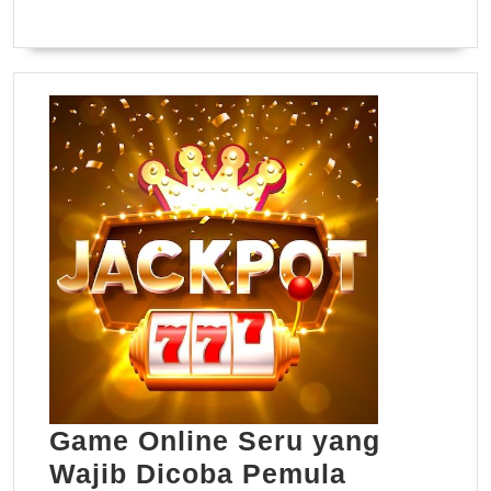
Game Online Seru yang
Game
Wajib Dicoba Pemula