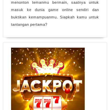
menonton temanmu bermain, saatnya untuk
masuk ke dunia game online sendiri dan
buktikan kemampuanmu. Siapkah kamu untuk
tantangan pertama?