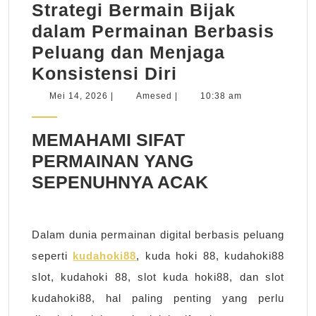
Strategi Bermain Bijak
dalam Permainan Berbasis
Peluang dan Menjaga
Strategi
Konsistensi Diri
Bermain
Mei
Amesed
Mei 14, 2026
|
Amesed
|
10:38 am
14,
Bijak
2026
dalam
MEMAHAMI SIFAT
Permainan
PERMAINAN YANG
Berbasis
SEPENUHNYA ACAK
Peluang
dan
Dalam dunia permainan digital berbasis peluang
Menjaga
seperti
kudahoki88
, kuda hoki 88, kudahoki88
Konsistensi
slot, kudahoki 88, slot kuda hoki88, dan slot
Diri
kudahoki88, hal paling penting yang perlu