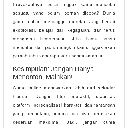
Provokatifnya, berani nggak kamu mencoba
sesuatu yang belum pernah dicoba? Dunia
game online menunggu mereka yang berani
eksplorasi, belajar dari kegagalan, dan terus
mengasah kemampuan. Jika kamu hanya
menonton dari jauh, mungkin kamu nggak akan
pernah tahu seberapa seru pengalaman itu.
Kesimpulan: Jangan Hanya
Menonton, Mainkan!
Game online menawarkan lebih dari sekadar
hiburan. Dengan fitur interaktif, stabilitas
platform, personalisasi karakter, dan tantangan
yang menantang, pemula pun bisa merasakan
keseruan maksimal. Jadi, jangan cuma