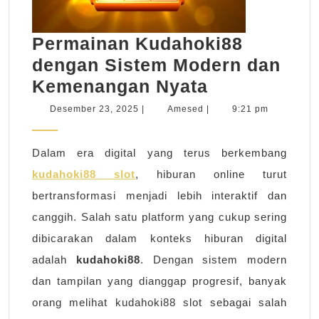
Permainan Kudahoki88
dengan Sistem Modern dan
Permainan
Kemenangan Nyata
Kudahoki88
Desember
Amesed
Desember 23, 2025
|
Amesed
|
9:21 pm
23,
dengan
2025
Sistem
Dalam era digital yang terus berkembang
Modern
kudahoki88 slot
, hiburan online turut
dan
bertransformasi menjadi lebih interaktif dan
Kemenanga
canggih. Salah satu platform yang cukup sering
Nyata
dibicarakan dalam konteks hiburan digital
adalah
kudahoki88
. Dengan sistem modern
dan tampilan yang dianggap progresif, banyak
orang melihat kudahoki88 slot sebagai salah