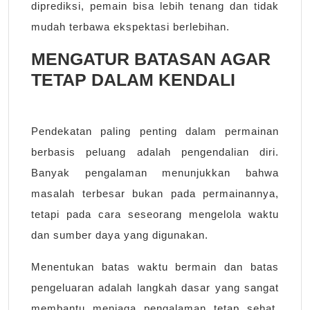
diprediksi, pemain bisa lebih tenang dan tidak
mudah terbawa ekspektasi berlebihan.
MENGATUR BATASAN AGAR
TETAP DALAM KENDALI
Pendekatan paling penting dalam permainan
berbasis peluang adalah pengendalian diri.
Banyak pengalaman menunjukkan bahwa
masalah terbesar bukan pada permainannya,
tetapi pada cara seseorang mengelola waktu
dan sumber daya yang digunakan.
Menentukan batas waktu bermain dan batas
pengeluaran adalah langkah dasar yang sangat
membantu menjaga pengalaman tetap sehat.